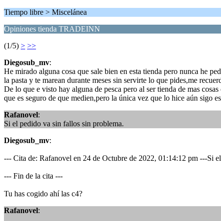
Tiempo libre > Miscelánea
Opiniones tienda TRADEINN
(1/5)
>
>>
Diegosub_mv
:
He mirado alguna cosa que sale bien en esta tienda pero nunca he pedi
la pasta y te marean durante meses sin servirte lo que pides,me recue
De lo que e visto hay alguna de pesca pero al ser tienda de mas cosa
que es seguro de que medien,pero la única vez que lo hice aún sigo e
Rafanovel
:
Si el pedido va sin fallos sin problema.
Diegosub_mv
:
--- Cita de: Rafanovel en 24 de Octubre de 2022, 01:14:12 pm ---Si el
--- Fin de la cita ---
Tu has cogido ahí las c4?
Rafanovel
: