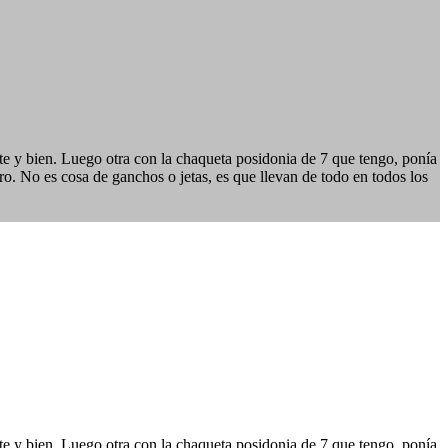
ete y bien. Luego otra con la chaqueta posidonia de 7 que tengo, ponía
ro. No es cosa de ganchos o jetas, es que llevan de todo en todos los
ete y bien. Luego otra con la chaqueta posidonia de 7 que tengo, ponía