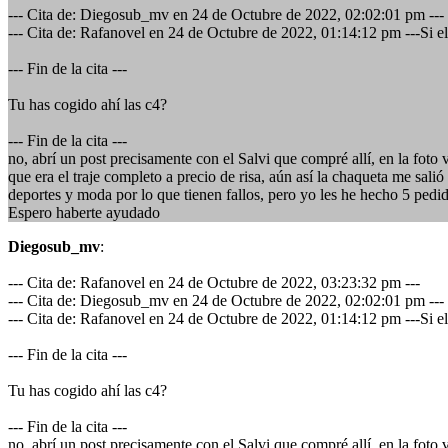
--- Cita de: Diegosub_mv en 24 de Octubre de 2022, 02:02:01 pm ---
--- Cita de: Rafanovel en 24 de Octubre de 2022, 01:14:12 pm ---Si el
--- Fin de la cita ---
Tu has cogido ahí las c4?
--- Fin de la cita ---
no, abrí un post precisamente con el Salvi que compré allí, en la fot
que era el traje completo a precio de risa, aún así la chaqueta me sal
deportes y moda por lo que tienen fallos, pero yo les he hecho 5 pedid
Espero haberte ayudado
Diegosub_mv
:
--- Cita de: Rafanovel en 24 de Octubre de 2022, 03:23:32 pm ---
--- Cita de: Diegosub_mv en 24 de Octubre de 2022, 02:02:01 pm ---
--- Cita de: Rafanovel en 24 de Octubre de 2022, 01:14:12 pm ---Si el
--- Fin de la cita ---
Tu has cogido ahí las c4?
--- Fin de la cita ---
no, abrí un post precisamente con el Salvi que compré allí, en la fot