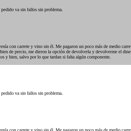
 pedido va sin fallos sin problema.
o venía con carrete y vino sin él. Me pagaron un poco más de medio carr
ió bien de precio, me dieron la opción de devolverla y devolverme el dine
os y bien, salvo por lo que tardan si falta algún componente.
 pedido va sin fallos sin problema.
o venía con carrete y vino sin él. Me pagaron un poco más de medio carr