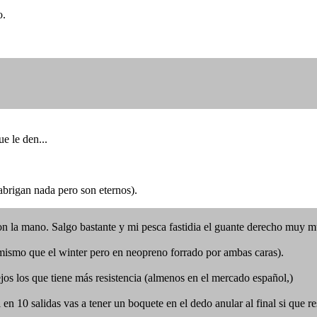
o.
e le den...
brigan nada pero son eternos).
 la mano. Salgo bastante y mi pesca fastidia el guante derecho muy mu
mismo que el winter pero en neopreno forrado por ambas caras).
jos los que tiene más resistencia (almenos en el mercado español,)
en 10 salidas vas a tener un boquete en el dedo anular al final si que r