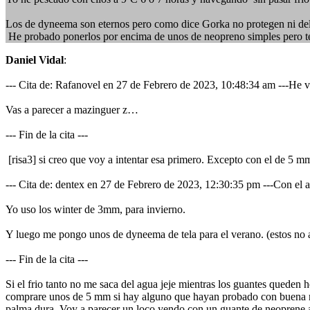
Los de dyneema son eternos pero como dice Gorka no protegen ni del fr
He probado ponerlos por encima de unos de neopreno simples pero 
Daniel Vidal
:
--- Cita de: Rafanovel en 27 de Febrero de 2023, 10:48:34 am ---He 
Vas a parecer a mazinguer z…
--- Fin de la cita ---
[risa3] si creo que voy a intentar esa primero. Excepto con el de 5 m
--- Cita de: dentex en 27 de Febrero de 2023, 12:30:35 pm ---Con el ag
Yo uso los winter de 3mm, para invierno.
Y luego me pongo unos de dyneema de tela para el verano. (estos no a
--- Fin de la cita ---
Si el frio tanto no me saca del agua jeje mientras los guantes queden
comprare unos de 5 mm si hay alguno que hayan probado con buena r
palma dura. Voy a parecer un loco yendo con un guante de neoprene a la