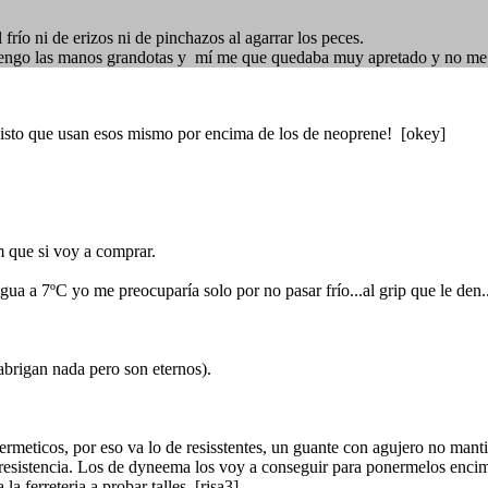
ío ni de erizos ni de pinchazos al agarrar los peces.
tengo las manos grandotas y mí me que quedaba muy apretado y no me
visto que usan esos mismo por encima de los de neoprene! [okey]
m que si voy a comprar.
ua a 7ºC yo me preocuparía solo por no pasar frío...al grip que le den..
brigan nada pero son eternos).
 hermeticos, por eso va lo de resisstentes, un guante con agujero no man
esistencia. Los de dyneema los voy a conseguir para ponermelos enci
 ferreteria a probar talles [risa3]