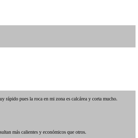
y rápido pues la roca en mi zona es calcárea y corta mucho.
esultan más calientes y económicos que otros.