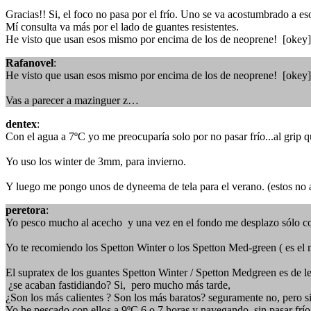
Gracias!! Si, el foco no pasa por el frío. Uno se va acostumbrado a es
Mí consulta va más por el lado de guantes resistentes.
He visto que usan esos mismo por encima de los de neoprene! [okey]
Rafanovel
:
He visto que usan esos mismo por encima de los de neoprene! [okey]
Vas a parecer a mazinguer z…
dentex
:
Con el agua a 7ºC yo me preocuparía solo por no pasar frío...al grip qu
Yo uso los winter de 3mm, para invierno.
Y luego me pongo unos de dyneema de tela para el verano. (estos no a
peretora
:
Yo pesco mucho al acecho y una vez en el fondo me desplazo sólo con
Yo te recomiendo los Spetton Winter o los Spetton Med-green ( es el 
El supratex de los guantes Spetton Winter / Spetton Medgreen es de le
¿se acaban fastidiando? Si, pero mucho más tarde,
¿Son los más calientes ? Son los más baratos? seguramente no, pero si 
Yo he pescado con ellos a 9ºC 6 o 7 horas y navegando sin pasar frío