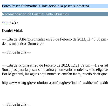
Foros Pesca Submarina > Iniciación a la pesca submarina
Recomendacion de Guantes Anti-Abrasivos
<<
<
(2/2)
Daniel Vidal
:
--- Cita de: AlbertoGonzález en 25 de Febrero de 2023, 11:43:58 pm ---
de los mimeticos 3mm creo
--- Fin de la cita ---
--- Cita de: Pluma en 26 de Febrero de 2023, 12:21:39 pm ---He estad
Son aptas para la pesca submarina y con varios modelos, solo elige las
Por lo general, las aguas aquí nunca se enfrían tanto, puedo decir que
https://www.atg-glovesolutions.com/en/glovefinder/maxitherm/maxit
--- Fin de la cita ---