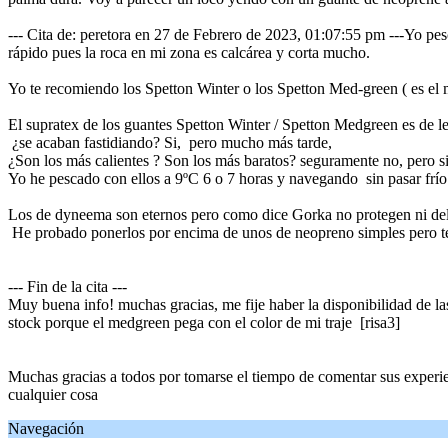
--- Cita de: peretora en 27 de Febrero de 2023, 01:07:55 pm ---Yo p
rápido pues la roca en mi zona es calcárea y corta mucho.
Yo te recomiendo los Spetton Winter o los Spetton Med-green ( es el 
El supratex de los guantes Spetton Winter / Spetton Medgreen es de le
¿se acaban fastidiando? Si, pero mucho más tarde,
¿Son los más calientes ? Son los más baratos? seguramente no, pero si 
Yo he pescado con ellos a 9ºC 6 o 7 horas y navegando sin pasar frío
Los de dyneema son eternos pero como dice Gorka no protegen ni del fr
He probado ponerlos por encima de unos de neopreno simples pero 
--- Fin de la cita ---
Muy buena info! muchas gracias, me fije haber la disponibilidad de l
stock porque el medgreen pega con el color de mi traje [risa3]
Muchas gracias a todos por tomarse el tiempo de comentar sus experie
cualquier cosa
Navegación