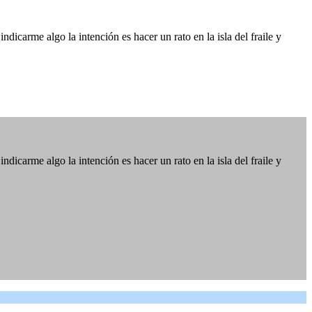
icarme algo la intención es hacer un rato en la isla del fraile y
icarme algo la intención es hacer un rato en la isla del fraile y