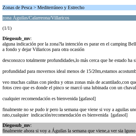
Zonas de Pesca > Mediterráneo y Estrecho
zona Águilas/Calarreona/Villaricos
(1/1)
Diegosub_mv
:
alguna indicación por la zona?la intención es parar en el camping Bella
a fondo y dejar Villaricos para otra ocasión
desconozco totalmente profundidades,lo más cerca que he estado ha si
profundidad para movernos ideal menos de 15/20m,estamos acostumbra
veo muchas calitas con piedra y otras zonas más de acantilado,con que
fotos creo que es donde el pinco se marcó una lubinada con un chaval
cualquier recomendación es bienvenida [gafasol]
finalmente no se pudo ir pero la semana que viene si voy a aguilas unos
rato,cualquier indicación/recomendación es bienvenida [gafasol]
Diegosub_mv
:
finalmente ahora si voy a Águilas la semana que viene,a ver sia lguno s