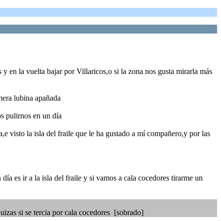
y en la vuelta bajar por Villaricos,o si la zona nos gusta mirarla más
imera lubina apañada
 pulirnos en un día
 visto la isla del fraile que le ha gustado a mí compañero,y por las
a es ir a la isla del fraile y si vamos a cala cocedores tirarme un
quizas si se tercia por cala cocedores [sobrado]