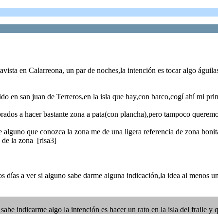
vista en Calarreona, un par de noches,la intención es tocar algo águilas 
do en san juan de Terreros,en la isla que hay,con barco,cogí ahí mi pr
dos a hacer bastante zona a pata(con plancha),pero tampoco queremos
 alguno que conozca la zona me de una ligera referencia de zona bonita,e
 de la zona [risa3]
 días a ver si alguno sabe darme alguna indicación,la idea al menos un dí
abe indicarme algo la intención es hacer un rato en la isla del fraile y 