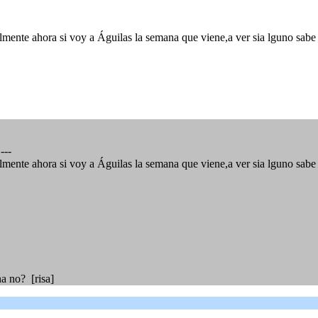
ente ahora si voy a Águilas la semana que viene,a ver sia lguno sabe ind
---
ente ahora si voy a Águilas la semana que viene,a ver sia lguno sabe ind
a no? [risa]