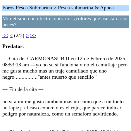
Foros Pesca Submarina > Pesca submarina & Apnea
Mimetismo con efecto contrario: ¿colores que asustan a los
peces?
<<
<
(2/3)
>
>>
Predator
:
--- Cita de: CARMONASUB II en 12 de Febrero de 2025,
08:53:13 am ---yo no se si funciona o no el camuflaje pero
me gusta mucho mas un traje camuflado que uno
negro................"antes muerto que sencillo "
--- Fin de la cita ---
no si a mi me gusta tambien mas un camu que a un tonto
un lapiz¡¡ el caso concreto es el rojo, que parece indicar
peligro por naturaleza, como un semaforo advirtiendo.