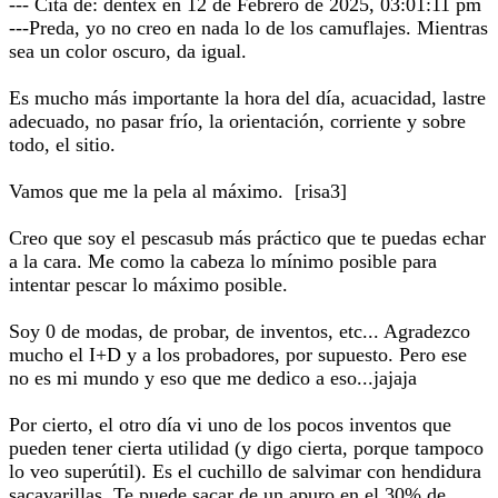
--- Cita de: dentex en 12 de Febrero de 2025, 03:01:11 pm
---Preda, yo no creo en nada lo de los camuflajes. Mientras
sea un color oscuro, da igual.
Es mucho más importante la hora del día, acuacidad, lastre
adecuado, no pasar frío, la orientación, corriente y sobre
todo, el sitio.
Vamos que me la pela al máximo. [risa3]
Creo que soy el pescasub más práctico que te puedas echar
a la cara. Me como la cabeza lo mínimo posible para
intentar pescar lo máximo posible.
Soy 0 de modas, de probar, de inventos, etc... Agradezco
mucho el I+D y a los probadores, por supuesto. Pero ese
no es mi mundo y eso que me dedico a eso...jajaja
Por cierto, el otro día vi uno de los pocos inventos que
pueden tener cierta utilidad (y digo cierta, porque tampoco
lo veo superútil). Es el cuchillo de salvimar con hendidura
sacavarillas. Te puede sacar de un apuro en el 30% de