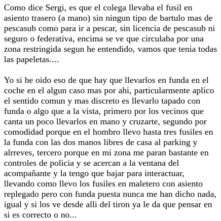
Como dice Sergi, es que el colega llevaba el fusil en
asiento trasero (a mano) sin ningun tipo de bartulo mas de
pescasub como para ir a pescar, sin licencia de pescasub ni
seguro o federativa, encima se ve que circulaba por una
zona restringida segun he entendido, vamos que tenia todas
las papeletas....
Yo si he oido eso de que hay que llevarlos en funda en el
coche en el algun caso mas por ahi, particularmente aplico
el sentido comun y mas discreto es llevarlo tapado con
funda o algo que a la vista, primero por los vecinos que
canta un poco llevarlos en mano y cruzarte, segundo por
comodidad porque en el hombro llevo hasta tres fusiles en
la funda con las dos manos libres de casa al parking y
alrreves, tercero porque en mi zona me paran bastante en
controles de policia y se acercan a la ventana del
acompañante y la tengo que bajar para interactuar,
llevando como llevo los fusiles en maletero con asiento
replegado pero con funda puesta nunca me han dicho nada,
igual y si los ve desde alli del tiron ya le da que pensar en
si es correcto o no...