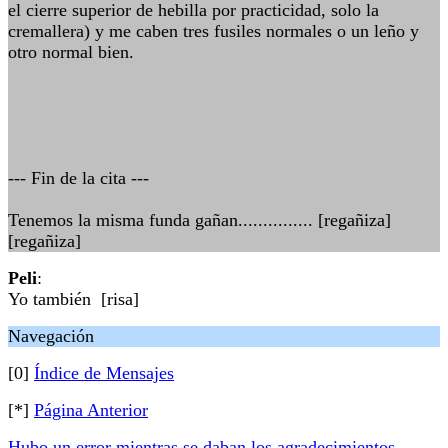
el cierre superior de hebilla por practicidad, solo la
cremallera) y me caben tres fusiles normales o un leño y
otro normal bien.
--- Fin de la cita ---
Tenemos la misma funda gañan............... [regañiza]
[regañiza]
Peli
:
Yo también [risa]
Navegación
[0]
Índice de Mensajes
[*]
Página Anterior
Hubo un error mientras se daban los agradecimientos