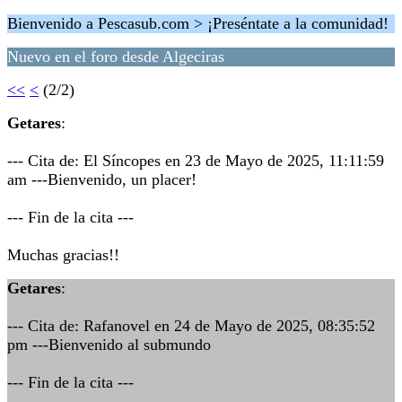
Bienvenido a Pescasub.com > ¡Preséntate a la comunidad!
Nuevo en el foro desde Algeciras
<<
<
(2/2)
Getares
:
--- Cita de: El Síncopes en 23 de Mayo de 2025, 11:11:59
am ---Bienvenido, un placer!
--- Fin de la cita ---
Muchas gracias!!
Getares
:
--- Cita de: Rafanovel en 24 de Mayo de 2025, 08:35:52
pm ---Bienvenido al submundo
--- Fin de la cita ---