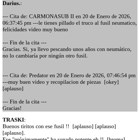
Darius.
:
--- Cita de: CARMONASUB II en 20 de Enero de 2026,
06:37:45 pm ---le tienes pillado el truco al fusil neumatico,
felicidades video muy bueno
--- Fin de la cita ---
Gracias. Si, ya llevo pescando unos años con neumático,
no lo cambiaría por ningún otro fusil.
--- Cita de: Predator en 20 de Enero de 2026, 07:46:54 pm
---muy buen video y recopilacion de piezas [okey]
[aplauso]
--- Fin de la cita ---
Gracias!
TRASKI
:
Buenos tiritos con ese fusil !! [aplauso] [aplauso]
[aplauso].
Ese "próximamente" ha sonado potente eh !! [broma]