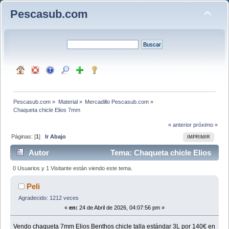
Pescasub.com
Pescasub.com
»
Material
»
Mercadillo Pescasub.com
»
Chaqueta chicle Elios 7mm
« anterior
próximo »
Páginas: [
1
]
Ir Abajo
IMPRIMIR
Autor
Tema: Chaqueta chicle Elios
7mm (Leído 880 veces)
0 Usuarios y 1 Visitante están viendo este tema.
Peli
Agradecido: 1212 veces
«
en:
24 de Abril de 2026, 04:07:56 pm »
Vendo chaqueta 7mm Elios Benthos chicle talla estándar 3L por 140€ en