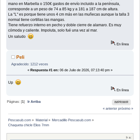
mano en Marbella o 150€ gastos de envío incluido a la península,
corresponde a un peso de 74 a 85 kg y a 181 a 187 cm de altura.
La "L" es porque tiene unos 4 cm más en las muñecas aunque la talla 3
normal tiene cortillas las mangas.
Tiene refuerzo interno en pecho y doble cierre de alamaro. Es muy
cómoda y caliente. Impoluta, solo fué una vez al mar.
Un saludo
En línea
Peli
Agradecido: 1212 veces
«
Respuesta #1 en:
06 de Julio de 2026, 07:13:40 pm »
Up
En línea
Páginas: [
1
]
Ir Arriba
IMPRIMIR
« anterior
próximo »
Pescasub.com
»
Material
»
Mercadillo Pescasub.com
»
Chaqueta chicle Elios 7mm
Ir a: