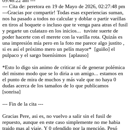
09:48:22 am ---
--- Cita de: peretora en 19 de Mayo de 2026, 02:27:48 pm
---Gracias por compartir! Todas esas experiencias suman,
nos ha pasado a todos no calcular y doblar o partir varillas
en tiros al boquete o incluso que te venga para atras el fusil
y pegarte un culatazo en los inicios... tuviste suerte de
poder hacerte con el merete con la varilla rota. Quizás es
una impresión mía pero en la foto me parece algo justito ,
si es así el próximo mero un pelín mayor* [guiño] el
pulpaco y el sargo buenísimos [aplauso]
*Esto lo digo sin animo de criticar ní de generar polémica
del mismo modo que se lo diria a un amigo... estamos en
el punto de mira de muchos y más vale que no haya 0
dudas acerca de los tamaños de lo que publicamos
[sonrisa]
--- Fin de la cita ---
Gracias Pere, asi es, no vuelvo a salir sin el fusil de
repuesto, aunque en este caso simplemente no me habia
traido mas al viaje. Y 0 ofendido por la mención. Pesó