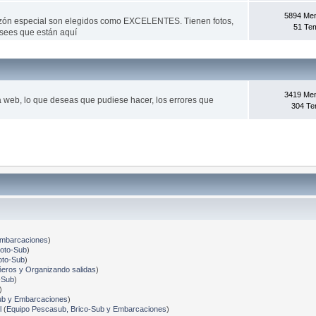
5894 Me
azón especial son elegidos como EXCELENTES. Tienen fotos,
51 Te
sees que están aquí­
3419 Me
la web, lo que deseas que pudiese hacer, los errores que
304 T
Embarcaciones
)
Foto-Sub
)
oto-Sub
)
ros y Organizando salidas
)
-Sub
)
)
ub y Embarcaciones
)
l
(
Equipo Pescasub, Brico-Sub y Embarcaciones
)