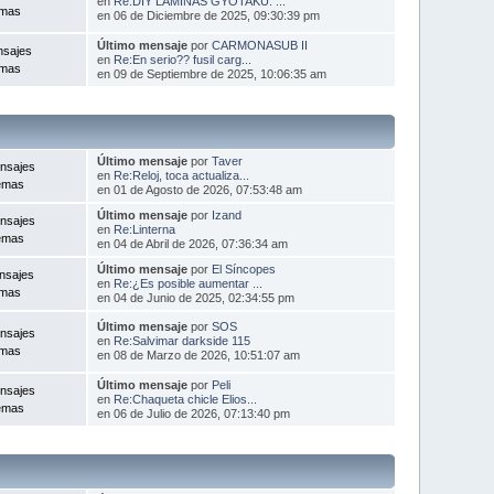
en
Re:DIY LÁMINAS GYOTAKU: ...
emas
en 06 de Diciembre de 2025, 09:30:39 pm
Último mensaje
por
CARMONASUB II
nsajes
en
Re:En serio?? fusil carg...
emas
en 09 de Septiembre de 2025, 10:06:35 am
Último mensaje
por
Taver
nsajes
en
Re:Reloj, toca actualiza...
emas
en 01 de Agosto de 2026, 07:53:48 am
Último mensaje
por
Izand
nsajes
en
Re:Linterna
emas
en 04 de Abril de 2026, 07:36:34 am
Último mensaje
por
El Síncopes
nsajes
en
Re:¿Es posible aumentar ...
emas
en 04 de Junio de 2025, 02:34:55 pm
Último mensaje
por
SOS
nsajes
en
Re:Salvimar darkside 115
emas
en 08 de Marzo de 2026, 10:51:07 am
Último mensaje
por
Peli
nsajes
en
Re:Chaqueta chicle Elios...
emas
en 06 de Julio de 2026, 07:13:40 pm