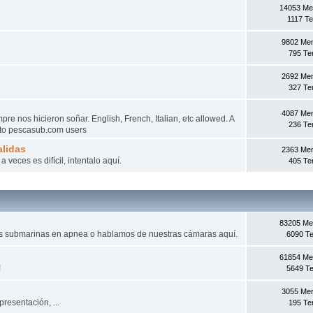
14053 Me
1117 T
9802 Me
795 T
2692 Me
327 T
4087 Me
e nos hicieron soñar. English, French, Italian, etc allowed. A
236 T
d to pescasub.com users
lidas
2363 Me
veces es difícil, intentalo aquí­.
405 T
83205 Me
as submarinas en apnea o hablamos de nuestras cámaras aquí.
6090 T
61854 Me
!
5649 T
3055 Me
presentación, ...
195 T