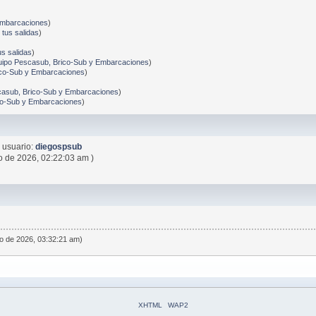
)
Embarcaciones
)
tus salidas
)
s salidas
)
uipo Pescasub, Brico-Sub y Embarcaciones
)
ico-Sub y Embarcaciones
)
casub, Brico-Sub y Embarcaciones
)
co-Sub y Embarcaciones
)
 usuario:
diegospsub
o de 2026, 02:22:03 am )
o de 2026, 03:32:21 am)
XHTML
WAP2