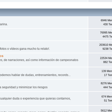
6946 Me
arina.
430 T
76995 Me
4475 T
203610 M
fotos o vídeos gana mucho tu relato!.
9238 T
os
22534 Me
s, de narraciones, así­ como información de campeonatos
882 T
139 Men
odemos hablar de dudas, entrenamientos, records...
17 Te
8276 Me
a seguridad y minimizar los riesgos
444 T
674 Men
cualquier duda o experiencia que quieras contarnos,
51 Te
5612 Me