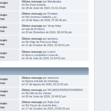
Último mensaje
por
Mendizalea
nsajes
en
Re:Zona Getaria
emas
en 28 de Junio de 2024, 01:41:24 pm
Último mensaje
por
Predator
nsajes
en
Re:Licencia Cataluña ¿ce...
emas
en 18 de Mayo de 2026, 07:05:45 pm
Último mensaje
por
Yeray.Hdez
nsajes
en
Isla de El Hierro
emas
en 03 de Diciembre de 2024, 08:24:56 pm
Último mensaje
por
peretora
nsajes
en
Re:Viaje de Pesca en Mad...
emas
en 11 de Octubre de 2024, 02:50:51 pm
Último mensaje
por
Lvismi
nsajes
en
Busco compañero zona de ...
emas
en 30 de Julio de 2026, 01:54:52 pm
Último mensaje
por
antonchu
nsajes
en
Buena entrada de medrega...
emas
en 07 de Agosto de 2026, 02:22:03 am
Último mensaje
por
RICARDOPEREZPORRERO
nsajes
en
Re:Hilo de los chistes
emas
en 05 de Junio de 2026, 10:49:52 pm
Último mensaje
por
Rafa Guti
nsajes
en
Re:Tacos de ceviche lime...
emas
en 17 de Octubre de 2023, 03:00:25 pm