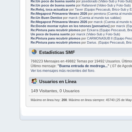
Re:Un poco de buena suerte
por
josedorado
(
Video-Sub y Foto-Sub
Re:Un poco de buena suerte
por
Rafanovel
(
Video-Sub y Foto-Sub
)
Re:Reloj, toca actualizar
por
Taver
(
Equipo Pescasub, Brico-Sub y 
Re:Megapost Primavera-Verano 2026
por
peretora
(
Cuenta al mundo 
Re:Un Buen Dentice
por
marck
(
Cuenta al mundo tus salidas
)
Re:Megapost Primavera-Verano 2026
por
marck
(
Cuenta al mundo tu
Re:Donde montar nylon en los tetones [pensativo]
por
marck
(
Eq
Re:Pintura para recubrir plomos
por
Ezkarra
(
Equipo Pescasub, Br
Un poco de buena suerte
por
marck
(
Video-Sub y Foto-Sub
)
Re:Pintura para recubrir plomos
por
CARMONASUB II
(
Equipo Pes
Re:Pintura para recubrir plomos
por
Darius.
(
Equipo Pescasub, Bri
Estadísticas SMF
768223 Mensajes en 49882 Temas por 19492 Usuarios. Último
Último mensaje:
"
Buena entrada de medrega...
"
( 07 de Agost
Ver los mensajes más recientes del foro.
Usuarios en Línea
149 Visitantes, 0 Usuarios
Máximo en linea hoy:
200
. Máximo en linea siempre: 45740 (25 de May