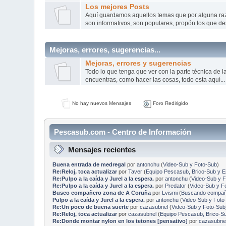
Los mejores Posts
Aquí­ guardamos aquellos temas que por alguna r
son informativos, son populares, propón los que de
Mejoras, errores, sugerencias...
Mejoras, errores y sugerencias
Todo lo que tenga que ver con la parte técnica de 
encuentras, como hacer las cosas, todo esta aquí...
No hay nuevos Mensajes
Foro Redirigido
Pescasub.com - Centro de Información
Mensajes recientes
Buena entrada de medregal
por
antonchu
(
Video-Sub y Foto-Sub
)
Re:Reloj, toca actualizar
por
Taver
(
Equipo Pescasub, Brico-Sub y 
Re:Pulpo a la caída y Jurel a la espera.
por
antonchu
(
Video-Sub y 
Re:Pulpo a la caída y Jurel a la espera.
por
Predator
(
Video-Sub y F
Busco compañero zona de A Coruña
por
Lvismi
(
Buscando compañe
Pulpo a la caída y Jurel a la espera.
por
antonchu
(
Video-Sub y Foto
Re:Un poco de buena suerte
por
cazasubnel
(
Video-Sub y Foto-Sub
Re:Reloj, toca actualizar
por
cazasubnel
(
Equipo Pescasub, Brico-S
Re:Donde montar nylon en los tetones [pensativo]
por
cazasubne