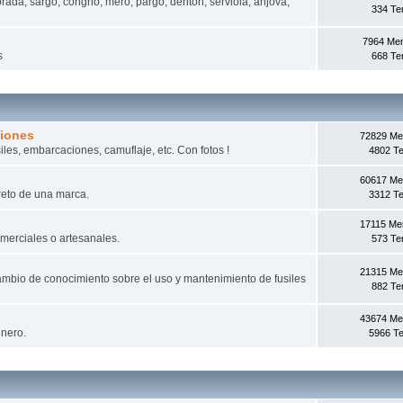
rada, sargo, congrio, mero, pargo, dentón, serviola, anjova,
334 T
7964 Me
s
668 T
ciones
72829 Me
iles, embarcaciones, camuflaje, etc. Con fotos !
4802 T
60617 Me
reto de una marca.
3312 T
17115 Me
omerciales o artesanales.
573 T
21315 Me
mbio de conocimiento sobre el uso y mantenimiento de fusiles
882 T
43674 Me
inero.
5966 T