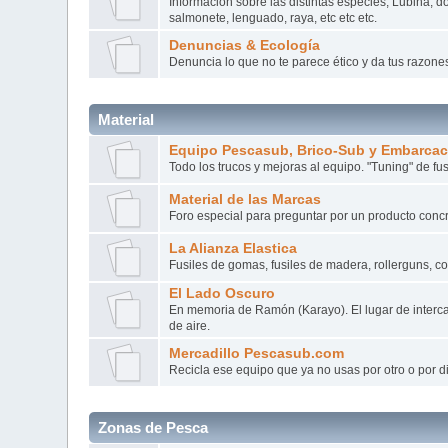
Información sobre las distintas especies, Lubina, do
salmonete, lenguado, raya, etc etc etc.
Denuncias & Ecología
Denuncia lo que no te parece ético y da tus razone
Material
Equipo Pescasub, Brico-Sub y Embarca
Todo los trucos y mejoras al equipo. "Tuning" de fus
Material de las Marcas
Foro especial para preguntar por un producto conc
La Alianza Elastica
Fusiles de gomas, fusiles de madera, rollerguns, c
El Lado Oscuro
En memoria de Ramón (Karayo). El lugar de interca
de aire.
Mercadillo Pescasub.com
Recicla ese equipo que ya no usas por otro o por d
Zonas de Pesca