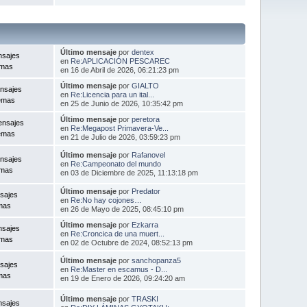
Último mensaje
por
dentex
nsajes
en
Re:APLICACIÓN PESCAREC
emas
en 16 de Abril de 2026, 06:21:23 pm
Último mensaje
por
GIALTO
nsajes
en
Re:Licencia para un ital...
emas
en 25 de Junio de 2026, 10:35:42 pm
Último mensaje
por
peretora
ensajes
en
Re:Megapost Primavera-Ve...
emas
en 21 de Julio de 2026, 03:59:23 pm
Último mensaje
por
Rafanovel
nsajes
en
Re:Campeonato del mundo
emas
en 03 de Diciembre de 2025, 11:13:18 pm
Último mensaje
por
Predator
sajes
en
Re:No hay cojones…
mas
en 26 de Mayo de 2025, 08:45:10 pm
Último mensaje
por
Ezkarra
nsajes
en
Re:Croncica de una muert...
emas
en 02 de Octubre de 2024, 08:52:13 pm
Último mensaje
por
sanchopanza5
sajes
en
Re:Master en escamus - D...
mas
en 19 de Enero de 2026, 09:24:20 am
Último mensaje
por
TRASKI
nsajes