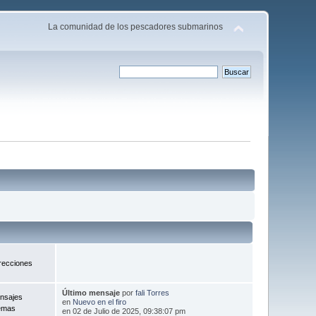
La comunidad de los pescadores submarinos
recciones
Último mensaje
por
fali Torres
nsajes
en
Nuevo en el firo
emas
en 02 de Julio de 2025, 09:38:07 pm