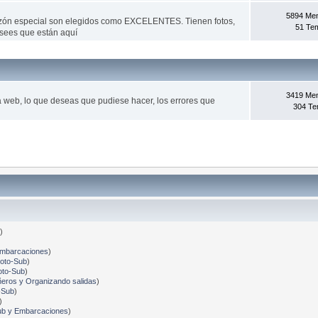
5894 Me
azón especial son elegidos como EXCELENTES. Tienen fotos,
51 Te
sees que están aquí­
3419 Me
la web, lo que deseas que pudiese hacer, los errores que
304 T
)
Embarcaciones
)
Foto-Sub
)
oto-Sub
)
ros y Organizando salidas
)
-Sub
)
)
ub y Embarcaciones
)