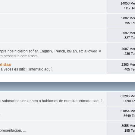
14053 Me
1117 T
9802 Me
795 T
2692 Me
327 T
4087 Me
e nos hicieron soñar. English, French, Italian, etc allowed. A
236 T
d to pescasub.com users
lidas
2363 Me
veces es difícil, intentalo aquí­.
405 T
83206 Me
as submarinas en apnea o hablamos de nuestras cámaras aquí.
6090 T
61854 Me
!
5649 T
3055 Me
presentación, ...
195 T