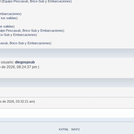
l
(
Equipo Pescasub, Brico-Sub y Embarcaciones
)
)
Embarcaciones
)
tus salidas
)
s salidas
)
uipo Pescasub, Brico-Sub y Embarcaciones
)
ico-Sub y Embarcaciones
)
casub, Brico-Sub y Embarcaciones
)
 usuario:
diegospsub
o de 2026, 08:24:37 pm )
o de 2026, 03:32:21 am)
XHTML
WAP2