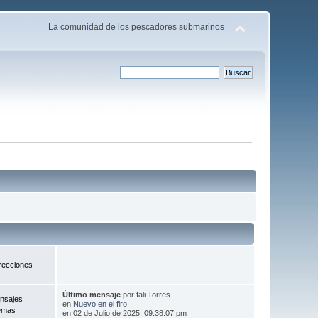
La comunidad de los pescadores submarinos
recciones
Último mensaje
por
fali Torres
nsajes
en
Nuevo en el firo
emas
en 02 de Julio de 2025, 09:38:07 pm