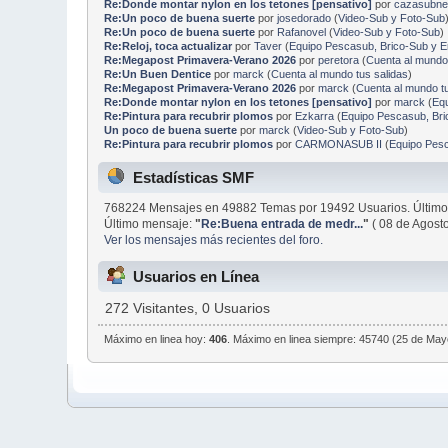
Re:Donde montar nylon en los tetones [pensativo]
por
cazasubne
Re:Un poco de buena suerte
por
josedorado
(
Video-Sub y Foto-Sub
Re:Un poco de buena suerte
por
Rafanovel
(
Video-Sub y Foto-Sub
)
Re:Reloj, toca actualizar
por
Taver
(
Equipo Pescasub, Brico-Sub y 
Re:Megapost Primavera-Verano 2026
por
peretora
(
Cuenta al mundo 
Re:Un Buen Dentice
por
marck
(
Cuenta al mundo tus salidas
)
Re:Megapost Primavera-Verano 2026
por
marck
(
Cuenta al mundo tu
Re:Donde montar nylon en los tetones [pensativo]
por
marck
(
Eq
Re:Pintura para recubrir plomos
por
Ezkarra
(
Equipo Pescasub, Br
Un poco de buena suerte
por
marck
(
Video-Sub y Foto-Sub
)
Re:Pintura para recubrir plomos
por
CARMONASUB II
(
Equipo Pes
Estadísticas SMF
768224 Mensajes en 49882 Temas por 19492 Usuarios. Último
Último mensaje:
"
Re:Buena entrada de medr...
"
( 08 de Agost
Ver los mensajes más recientes del foro.
Usuarios en Línea
272 Visitantes, 0 Usuarios
Máximo en linea hoy:
406
. Máximo en linea siempre: 45740 (25 de May