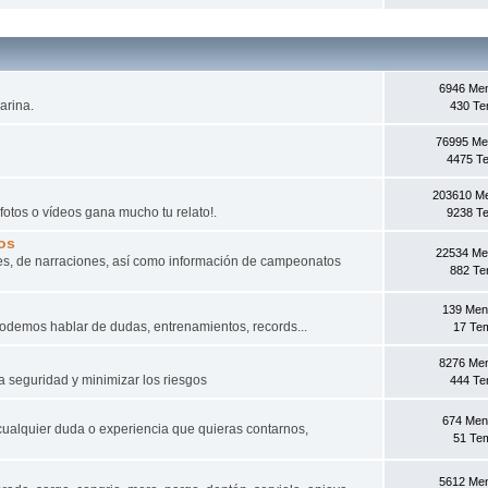
6946 Me
arina.
430 T
76995 Me
4475 T
203610 M
fotos o vídeos gana mucho tu relato!.
9238 T
os
22534 Me
s, de narraciones, así­ como información de campeonatos
882 T
139 Men
odemos hablar de dudas, entrenamientos, records...
17 Te
8276 Me
a seguridad y minimizar los riesgos
444 T
674 Men
cualquier duda o experiencia que quieras contarnos,
51 Te
5612 Me