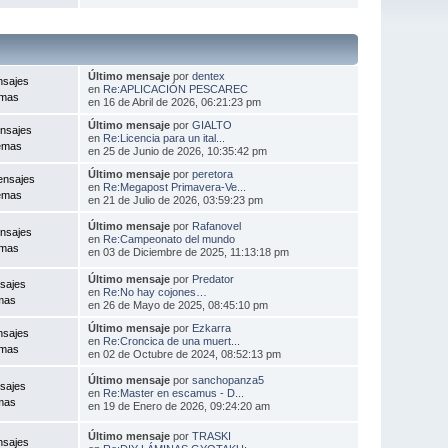
Último mensaje
por
dentex
nsajes
en
Re:APLICACIÓN PESCAREC
emas
en 16 de Abril de 2026, 06:21:23 pm
Último mensaje
por
GIALTO
nsajes
en
Re:Licencia para un ital...
emas
en 25 de Junio de 2026, 10:35:42 pm
Último mensaje
por
peretora
ensajes
en
Re:Megapost Primavera-Ve...
emas
en 21 de Julio de 2026, 03:59:23 pm
Último mensaje
por
Rafanovel
nsajes
en
Re:Campeonato del mundo
emas
en 03 de Diciembre de 2025, 11:13:18 pm
Último mensaje
por
Predator
sajes
en
Re:No hay cojones…
mas
en 26 de Mayo de 2025, 08:45:10 pm
Último mensaje
por
Ezkarra
nsajes
en
Re:Croncica de una muert...
emas
en 02 de Octubre de 2024, 08:52:13 pm
Último mensaje
por
sanchopanza5
sajes
en
Re:Master en escamus - D...
mas
en 19 de Enero de 2026, 09:24:20 am
Último mensaje
por
TRASKI
nsajes