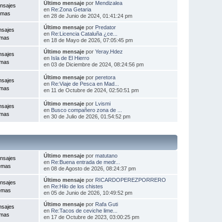
Último mensaje
por
Mendizalea
nsajes
en
Re:Zona Getaria
emas
en 28 de Junio de 2024, 01:41:24 pm
Último mensaje
por
Predator
nsajes
en
Re:Licencia Cataluña ¿ce...
emas
en 18 de Mayo de 2026, 07:05:45 pm
Último mensaje
por
Yeray.Hdez
nsajes
en
Isla de El Hierro
emas
en 03 de Diciembre de 2024, 08:24:56 pm
Último mensaje
por
peretora
nsajes
en
Re:Viaje de Pesca en Mad...
emas
en 11 de Octubre de 2024, 02:50:51 pm
Último mensaje
por
Lvismi
nsajes
en
Busco compañero zona de ...
emas
en 30 de Julio de 2026, 01:54:52 pm
Último mensaje
por
matutano
nsajes
en
Re:Buena entrada de medr...
emas
en 08 de Agosto de 2026, 08:24:37 pm
Último mensaje
por
RICARDOPEREZPORRERO
nsajes
en
Re:Hilo de los chistes
emas
en 05 de Junio de 2026, 10:49:52 pm
Último mensaje
por
Rafa Guti
nsajes
en
Re:Tacos de ceviche lime...
emas
en 17 de Octubre de 2023, 03:00:25 pm