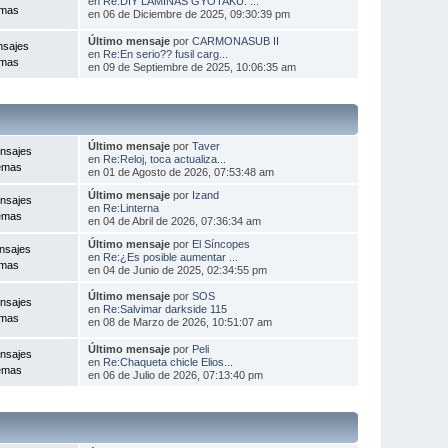
en
Re:DIY LÁMINAS GYOTAKU: ...
emas
en 06 de Diciembre de 2025, 09:30:39 pm
Último mensaje
por
CARMONASUB II
nsajes
en
Re:En serio?? fusil carg...
emas
en 09 de Septiembre de 2025, 10:06:35 am
Último mensaje
por
Taver
nsajes
en
Re:Reloj, toca actualiza...
emas
en 01 de Agosto de 2026, 07:53:48 am
Último mensaje
por
Izand
nsajes
en
Re:Linterna
emas
en 04 de Abril de 2026, 07:36:34 am
Último mensaje
por
El Síncopes
nsajes
en
Re:¿Es posible aumentar ...
emas
en 04 de Junio de 2025, 02:34:55 pm
Último mensaje
por
SOS
nsajes
en
Re:Salvimar darkside 115
emas
en 08 de Marzo de 2026, 10:51:07 am
Último mensaje
por
Peli
nsajes
en
Re:Chaqueta chicle Elios...
emas
en 06 de Julio de 2026, 07:13:40 pm