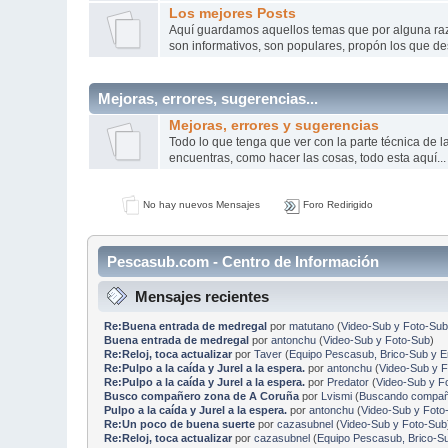
Los mejores Posts
Aquí­ guardamos aquellos temas que por alguna r
son informativos, son populares, propón los que de
Mejoras, errores, sugerencias...
Mejoras, errores y sugerencias
Todo lo que tenga que ver con la parte técnica de 
encuentras, como hacer las cosas, todo esta aquí...
No hay nuevos Mensajes
Foro Redirigido
Pescasub.com - Centro de Información
Mensajes recientes
Re:Buena entrada de medregal
por
matutano
(
Video-Sub y Foto-Sub
Buena entrada de medregal
por
antonchu
(
Video-Sub y Foto-Sub
)
Re:Reloj, toca actualizar
por
Taver
(
Equipo Pescasub, Brico-Sub y 
Re:Pulpo a la caída y Jurel a la espera.
por
antonchu
(
Video-Sub y 
Re:Pulpo a la caída y Jurel a la espera.
por
Predator
(
Video-Sub y F
Busco compañero zona de A Coruña
por
Lvismi
(
Buscando compañe
Pulpo a la caída y Jurel a la espera.
por
antonchu
(
Video-Sub y Foto
Re:Un poco de buena suerte
por
cazasubnel
(
Video-Sub y Foto-Sub
Re:Reloj, toca actualizar
por
cazasubnel
(
Equipo Pescasub, Brico-S