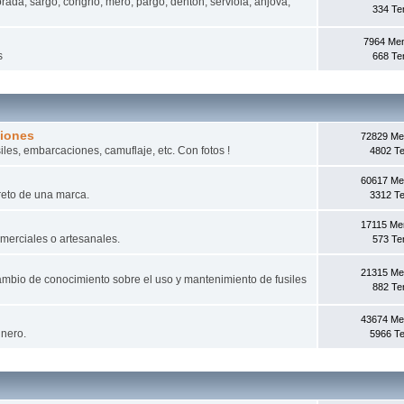
rada, sargo, congrio, mero, pargo, dentón, serviola, anjova,
334 T
7964 Me
s
668 T
ciones
72829 Me
iles, embarcaciones, camuflaje, etc. Con fotos !
4802 T
60617 Me
reto de una marca.
3312 T
17115 Me
omerciales o artesanales.
573 T
21315 Me
mbio de conocimiento sobre el uso y mantenimiento de fusiles
882 T
43674 Me
inero.
5966 T