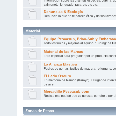
Información sobre las distintas especies, Lubina, do
salmonete, lenguado, raya, etc etc etc.
Denuncias & Ecología
Denuncia lo que no te parece ético y da tus razone
Material
Equipo Pescasub, Brico-Sub y Embarca
Todo los trucos y mejoras al equipo. "Tuning" de fus
Material de las Marcas
Foro especial para preguntar por un producto conc
La Alianza Elastica
Fusiles de gomas, fusiles de madera, rollerguns, c
El Lado Oscuro
En memoria de Ramón (Karayo). El lugar de interca
de aire.
Mercadillo Pescasub.com
Recicla ese equipo que ya no usas por otro o por d
Zonas de Pesca