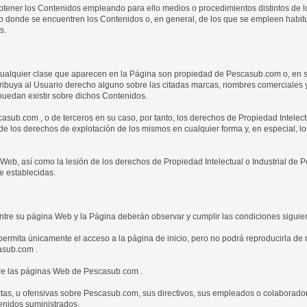
obtener los Contenidos empleando para ello medios o procedimientos distintos de l
eb donde se encuentren los Contenidos o, en general, de los que se empleen habit
s.
cualquier clase que aparecen en la Página son propiedad de Pescasub.com o, en s
tribuya al Usuario derecho alguno sobre las citadas marcas, nombres comerciales y
puedan existir sobre dichos Contenidos.
sub.com , o de terceros en su caso, por tanto, los derechos de Propiedad Intelec
 de los derechos de explotación de los mismos en cualquier forma y, en especial, l
a Web, así como la lesión de los derechos de Propiedad Intelectual o Industrial de
e establecidas.
tre su página Web y la Página deberán observar y cumplir las condiciones siguie
ermita únicamente el acceso a la página de inicio, pero no podrá reproducirla de 
asub.com .
bre las páginas Web de Pescasub.com .
ctas, u ofensivas sobre Pescasub.com, sus directivos, sus empleados o colaborado
tenidos suministrados.