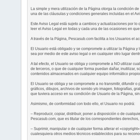
La simple y mera utilización de la Página otorga la condición de 
una de las cláusulas y condiciones generales incluidas en el Avi
Este Aviso Legal está sujeto a cambios y actualizaciones por lo
leer el Aviso Legal en todas y cada una de las ocasiones en que
A través de la Página, Pescasub.com facilita a los Usuarios el a
El Usuario está obligado y se compromete a utilizar la Página y 
sea por medio de este aviso legal o en cualquier otro lugar de
A tal efecto, el Usuario se obliga y compromete a NO utilizar cual
de terceros, o que de cualquier forma puedan dañar, inutilizar, s
contenidos almacenados en cualquier equipo informático propios
El Usuario se obliga y se compromete a no transmitir, difundir o
gráficos, dibujos, archivos de sonido y/o imagen, fotografías, gra
que tuviera acceso en su condición de Usuario de la Página, sin
Asimismo, de conformidad con todo ello, el Usuario no podrá:
– Reproducir, copiar, distribuir, poner a disposición o de cualqu
Pescasub.com, que es titular de los correspondientes derechos, 
– Suprimir, manipular o de cualquier forma alterar el «copyright»
cualesquiera otros medios técnicos establecidos para su recono