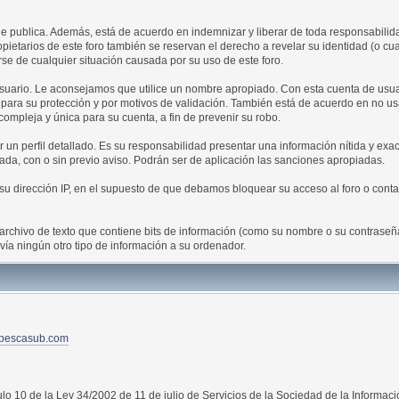
 publica. Además, está de acuerdo en indemnizar y liberar de toda responsabilidad 
propietarios de este foro también se reservan el derecho a revelar su identidad (o c
se de cualquier situación causada por su uso de este foro.
 usuario. Le aconsejamos que utilice un nombre apropiado. Con esta cuenta de usua
 para su protección y por motivos de validación. También está de acuerdo en no 
ja y única para su cuenta, a fin de prevenir su robo.
un perfil detallado. Es su responsabilidad presentar una información nítida y exacta
ada, con o sin previo aviso. Podrán ser de aplicación las sanciones apropiadas.
 dirección IP, en el supuesto de que debamos bloquear su acceso al foro o contac
archivo de texto que contiene bits de información (como su nombre o su contrase
ía ningún otro tipo de información a su ordenador.
pescasub.com
ulo 10 de la Ley 34/2002 de 11 de julio de Servicios de la Sociedad de la Informac