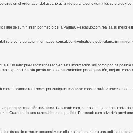
virus en el ordenador del usuario utilizado para la conexión a los servicios y c
ios que se suministran por medio de la Página, Pescasub.com realiza su mejor esfu
 sólo tiene carácter informativo, consultivo, divulgativo y publicitario. En ningú
que el Usuario pueda tomar basado en esta información, así como por los posibles
cambios periódicos sin previo aviso de su contenido por ampliación, mejora, correc
.com al Usuario realizados por cualquier medio se considerarán eficaces a todos 
e, en principio, duración indefinida. Pescasub.com, no obstante, queda autorizada 
mento. Cuando ello sea razonablemente posible, Pescasub.com advertirá previamen
e los datos de carácter personal y por ello, ha implementado una política de trat