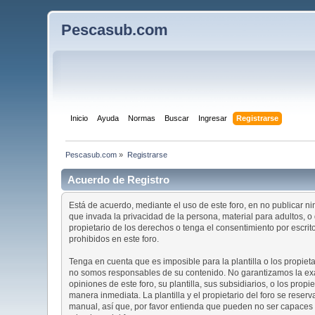
Pescasub.com
Inicio
Ayuda
Normas
Buscar
Ingresar
Registrarse
Pescasub.com
»
Registrarse
Acuerdo de Registro
Está de acuerdo, mediante el uso de este foro, en no publicar ni
que invada la privacidad de la persona, material para adultos, 
propietario de los derechos o tenga el consentimiento por escri
prohibidos en este foro.
Tenga en cuenta que es imposible para la plantilla o los propiet
no somos responsables de su contenido. No garantizamos la exac
opiniones de este foro, su plantilla, sus subsidiarios, o los pro
manera inmediata. La plantilla y el propietario del foro se rese
manual, así que, por favor entienda que pueden no ser capaces de