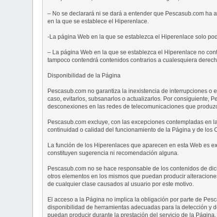
– No se declarará ni se dará a entender que Pescasub.com ha a
en la que se establece el Hiperenlace.
-La página Web en la que se establezca el Hiperenlace solo podr
– La página Web en la que se establezca el Hiperenlace no conte
tampoco contendrá contenidos contrarios a cualesquiera derech
Disponibilidad de la Página
Pescasub.com no garantiza la inexistencia de interrupciones o e
caso, evitarlos, subsanarlos o actualizarlos. Por consiguiente, 
desconexiones en las redes de telecomunicaciones que produzcan 
Pescasub.com excluye, con las excepciones contempladas en la le
continuidad o calidad del funcionamiento de la Página y de los C
La función de los Hiperenlaces que aparecen en esta Web es exc
constituyen sugerencia ni recomendación alguna.
Pescasub.com no se hace responsable de los contenidos de dichas
otros elementos en los mismos que puedan producir alteraciones 
de cualquier clase causados al usuario por este motivo.
El acceso a la Página no implica la obligación por parte de Pes
disponibilidad de herramientas adecuadas para la detección y d
puedan producir durante la prestación del servicio de la Página