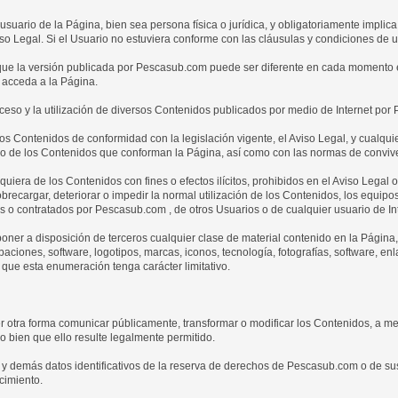
usuario de la Página, bien sea persona física o jurídica, y obligatoriamente implic
so Legal. Si el Usuario no estuviera conforme con las cláusulas y condiciones de us
 que la versión publicada por Pescasub.com puede ser diferente en cada momento e
 acceda a la Página.
cceso y la utilización de diversos Contenidos publicados por medio de Internet por
los Contenidos de conformidad con la legislación vigente, el Aviso Legal, y cualqui
ntro de los Contenidos que conforman la Página, así como con las normas de conv
quiera de los Contenidos con fines o efectos ilícitos, prohibidos en el Aviso Legal o
obrecargar, deteriorar o impedir la normal utilización de los Contenidos, los equip
 o contratados por Pescasub.com , de otros Usuarios o de cualquier usuario de Int
 poner a disposición de terceros cualquier clase de material contenido en la Página
baciones, software, logotipos, marcas, iconos, tecnología, fotografías, software, enl
 que esta enumeración tenga carácter limitativo.
ier otra forma comunicar públicamente, transformar o modificar los Contenidos, a me
o bien que ello resulte legalmente permitido.
 y demás datos identificativos de la reserva de derechos de Pescasub.com o de sus ti
cimiento.