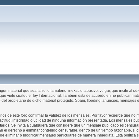
ngún material que sea falso, difamatorio, inexacto, abusivo, vulgar, que incite al o
o que viole cualquier ley Internacional. También está de acuerdo en no publicar ma
to del propietario de dicho material protegido. Spam, flooding, anuncios, mensaje
arios de este foro confirmar la validez de los mensajes. Por favor recuerde que no
titud, integridad o utilidad de ninguna información presentada. Los mensajes pub
pietarios. Se invita a cualquiera que considere que un mensaje publicado es censura
rvan el derecho a eliminar contenido censurable, dentro de un tiempo razonable, si
 eliminar o modificar mensajes particulares de manera inmediata. Esta política se 