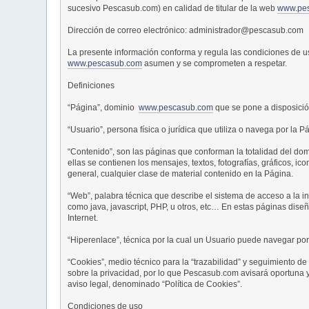
sucesivo Pescasub.com) en calidad de titular de la web
www.pe
Dirección de correo electrónico: administrador@pescasub.com
La presente información conforma y regula las condiciones de u
www.pescasub.com
asumen y se comprometen a respetar.
Definiciones
“Página”, dominio
www.pescasub.com
que se pone a disposición
“Usuario”, persona física o jurídica que utiliza o navega por la P
“Contenido”, son las páginas que conforman la totalidad del do
ellas se contienen los mensajes, textos, fotografías, gráficos, ic
general, cualquier clase de material contenido en la Página.
“Web”, palabra técnica que describe el sistema de acceso a la 
como java, javascript, PHP, u otros, etc… En estas páginas diseñ
Internet.
“Hiperenlace”, técnica por la cual un Usuario puede navegar por d
“Cookies”, medio técnico para la “trazabilidad” y seguimiento d
sobre la privacidad, por lo que Pescasub.com avisará oportuna y 
aviso legal, denominado “Política de Cookies”.
Condiciones de uso