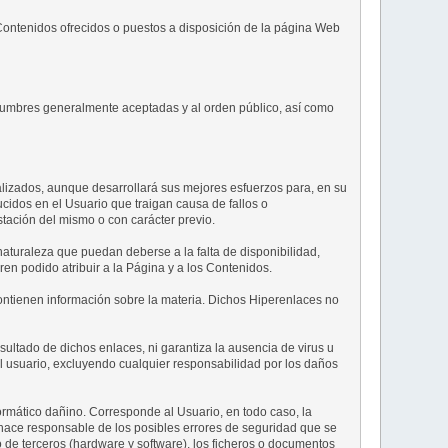
Contenidos ofrecidos o puestos a disposición de la página Web
ostumbres generalmente aceptadas y al orden público, así como
alizados, aunque desarrollará sus mejores esfuerzos para, en su
ucidos en el Usuario que traigan causa de fallos o
tación del mismo o con carácter previo.
aturaleza que puedan deberse a la falta de disponibilidad,
ren podido atribuir a la Página y a los Contenidos.
ontienen información sobre la materia. Dichos Hiperenlaces no
ultado de dichos enlaces, ni garantiza la ausencia de virus u
el usuario, excluyendo cualquier responsabilidad por los daños
ormático dañino. Corresponde al Usuario, en todo caso, la
 hace responsable de los posibles errores de seguridad que se
o de terceros (hardware y software), los ficheros o documentos