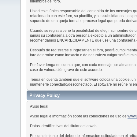
miembros del foro.
Usted es el único responsable del contenido de los mensajes que
relacionado con este foro, su plantilla, y sus subsidiarios. Los 
supuesto de una queja formal o proceso legal que pueda derivar
Cuando se registra tiene la posibilidad de elegir su nombre de
jamás su contraseña a otra persona excepto a un administrador,
recomendamos ENCARECIDAMENTE que use una contraseña comple
Después de registrarse e ingresar en el foro, podrá cumplimentar 
foro determine como inexacta o de naturaleza vulgar será elimin
Por favor tenga en cuenta que, con cada mensaje, se almacena su
caso de vulneración grave de este acuerdo.
Tenga en cuenta también que el software coloca una cookie, un 
mantenerle conectado/desconectado. El software no reúne ni env
Privacy Policy
Aviso legal
Aviso legal e información sobre las condiciones de uso de
www.
Datos identificativos del titular de la web
En cumplimiento del deber de información estipulado en el artíc