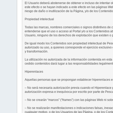
El Usuario deberá abstenerse de obtener e incluso de intentar 
este efecto o se hayan indicado a este efecto en las páginas W
riesgo de daño o inutilización de la Página, y/o de los Contenido
Propiedad intelectual
Todas las marcas, nombres comerciales o signos distintivos de 
entenderse que el uso o acceso al Portal y/o a los Contenidos a
Usuario, ninguno de los derechos de explotación que existen o 
De igual modo los Contenidos son propiedad intelectual de Pesca
autorizado su uso, a quienes corresponde el ejercicio exclusivo
y transformación.
La utilización no autorizada de la información contenida en est
cedido contenidos dará lugar a las responsabilidades legalment
Hiperenlaces
Aquellas personas que se propongan establecer hiperenlaces en
– No será necesaria autorización previa cuando el Hiperenlace p
autorización expresa e inequívoca por escrito por parte de Pesc
– No se crearán “marcos” (“frames”) con las páginas Web ni so
– No se realizarán manifestaciones o indicaciones falsas, inexa
cualquier motivo, o de los Usuarios de las Página, o de los Con