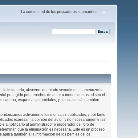
La comunidad de los pescadores submarinos
dio, intimidatorio, obsceno, orientado sexualmente, amenazante,
terial protegido por derechos de autor a menos que usted sea el
s en cadena, esquemas piramidales, y colectas están también
 monitorizamos activamente los mensajes publicados, y por tanto,
licados expresan la opinión del autor, y no necesariamente las
ble a notificarlo al administrador o moderador del foro de
 determinan que la eliminación es necesaria. Este es un proceso
aplica también a la información de los perfiles de los