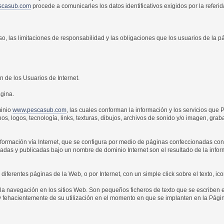
scasub.com
procede a comunicarles los datos identificativos exigidos por la referi
so, las limitaciones de responsabilidad y las obligaciones que los usuarios de la
 de los Usuarios de Internet.
ágina.
minio
www.pescasub.com
, las cuales conforman la información y los servicios que
onos, logos, tecnología, links, texturas, dibujos, archivos de sonido y/o imagen, gra
información vía Internet, que se configura por medio de páginas confeccionadas c
adas y publicadas bajo un nombre de dominio Internet son el resultado de la inform
iferentes páginas de la Web, o por Internet, con un simple click sobre el texto, ico
e la navegación en los sitios Web. Son pequeños ficheros de texto que se escriben
fehacientemente de su utilización en el momento en que se implanten en la Página, 