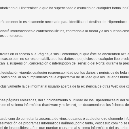
utorizado el Hiperenlace o que ha supervisado o asumido de cualquier forma los 
á contener lo estrictamente necesario para identificar el destino del Hiperenlace.
ndrá informaciones o contenidos ilícitos, contrarios a la moral y a las buenas c
os de terceros.
rrores en el acceso a la Página, a sus Contenidos, ni que éste se encuentren actu
Pescasub.com no se responsabiliza de los daños o perjuicios de cualquier tipo prod
la suspensión, cancelación o interrupción del servicio del Portal durante la pres
gislación vigente, cualquier responsabilidad por los daños y perjuicios de toda n
ontenidos, al no cumplimiento de la expectativa de utilidad que los usuarios hubie
lusivamente la de informar al usuario acerca de la existencia de otras Web que c
 páginas enlazadas, del funcionamiento o utilidad de los Hiperenlaces ni del res
en el sistema informático (hardware y software), los documentos o los ficheros d
casub.com de controlar la ausencia de virus, gusanos o cualquier otro elemento inf
esinfección de programas informáticos dañinos, por lo tanto, Pescasub.com no se
, ni de los posibles daños que puedan causarse al sistema informático del usuario 