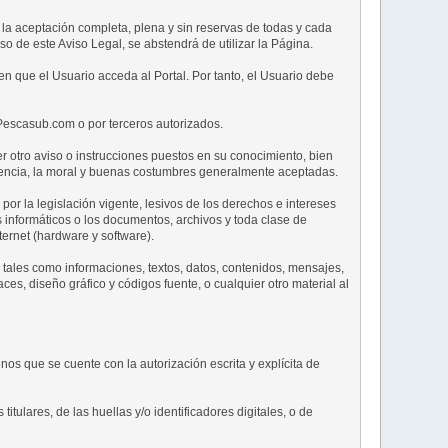
a la aceptación completa, plena y sin reservas de todas y cada
o de este Aviso Legal, se abstendrá de utilizar la Página.
n que el Usuario acceda al Portal. Por tanto, el Usuario debe
 Pescasub.com o por terceros autorizados.
er otro aviso o instrucciones puestos en su conocimiento, bien
ivencia, la moral y buenas costumbres generalmente aceptadas.
 por la legislación vigente, lesivos de los derechos e intereses
os informáticos o los documentos, archivos y toda clase de
ernet (hardware y software).
, tales como informaciones, textos, datos, contenidos, mensajes,
aces, diseño gráfico y códigos fuente, o cualquier otro material al
nos que se cuente con la autorización escrita y explícita de
tulares, de las huellas y/o identificadores digitales, o de