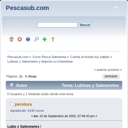
Pescasub.com
Pescasub.com
»
Foros Pesca Submarina
»
Cuenta al mundo tus salidas
»
Lubinas y Salmonetes y Anjovón cu Golondrina 
« anterior
próximo »
Páginas: [
1
]
Ir Abajo
IMPRIMIR
Autor
Tema: Lubinas y Salmonetes
y Anjovón cu Golondrina (Leído 1861 veces)
0 Usuarios y 1 Visitante están viendo este tema.
peretora
Agradecido: 6140 veces
«
en:
10 de Septiembre de 2025, 07:46:43 pm »
Lubis y Salmonetes
l