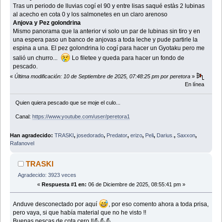
Tras un periodo de lluvias cogí el 90 y entre lisas saqué estàs 2 lubinas
al acecho en cota 0 y los salmonetes en un claro arenoso
Anjova y Pez golondrina
Mismo panorama que la anterior vi solo un par de lubinas sin tiro y en
una espera paso un banco de anjovas a toda leche y pude partirle la
espina a una. El pez golondrina lo cogí para hacer un Gyotaku pero me
salió un churro...
Lo filetee y queda para hacer un fondo de
pescado.
«
Última modificación: 10 de Septiembre de 2025, 07:48:25 pm por peretora
»
En línea
Quien quiera pescado que se moje el culo...
Canal:
https://www.youtube.com/user/peretora1
Han agradecido:
TRASKI
,
josedorado
,
Predator
,
erizo
,
Peli
,
Darius.
,
Saxxon
,
Rafanovel
TRASKI
Agradecido: 3923 veces
«
Respuesta #1 en:
06 de Diciembre de 2025, 08:55:41 pm »
Anduve desconectado por aquí
, por eso comento ahora a toda prisa,
pero vaya, si que había material que no he visto !!
Buenas pescas de cota cero !!💪💪💪.