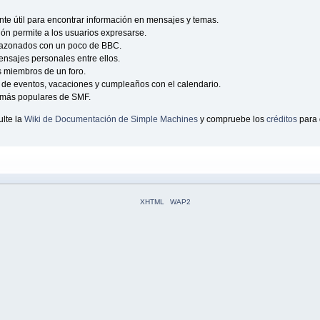
e útil para encontrar información en mensajes y temas.
ción permite a los usuarios expresarse.
sazonados con un poco de BBC.
nsajes personales entre ellos.
s miembros de un foro.
de eventos, vacaciones y cumpleaños con el calendario.
as más populares de SMF.
lte la
Wiki de Documentación de Simple Machines
y compruebe los
créditos
para 
XHTML
WAP2