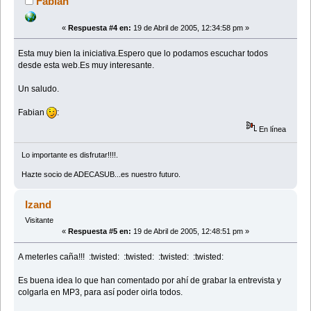
Fabian
«
Respuesta #4 en:
19 de Abril de 2005, 12:34:58 pm »
Esta muy bien la iniciativa.Espero que lo podamos escuchar todos
desde esta web.Es muy interesante.
Un saludo.
Fabian
:
En línea
Lo importante es disfrutar!!!!.
Hazte socio de ADECASUB...es nuestro futuro.
Izand
Visitante
«
Respuesta #5 en:
19 de Abril de 2005, 12:48:51 pm »
A meterles caña!!! :twisted: :twisted: :twisted: :twisted:
Es buena idea lo que han comentado por ahí de grabar la entrevista y
colgarla en MP3, para así poder oirla todos.