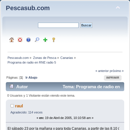
Pescasub.com
Pescasub.com
»
Zonas de Pesca
»
Canarias
»
Programa de radio en RNE radio 5
« anterior
próximo »
Páginas: [
1
]
Ir Abajo
IMPRIMIR
Autor
Tema: Programa de radio en
RNE radio 5 (Leído 4526 veces)
0 Usuarios y 1 Visitante están viendo este tema.
raul
Agradecido: 114 veces
«
en:
19 de Abril de 2005, 10:10:58 am »
El sábado 23 por la mañana y para toda Canarias, a partir de las 8.10 (