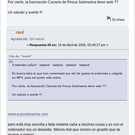
Por cierto, la Asociación Canaria de Pesca Submarina tiene web ??
Un saludo y suerte !!!
En línea
raul
Agradecido: 114 veces
«
Respuesta #6 en:
19 de Abril de 2005, 03:49:27 pm »
Cita de: "Izand"
A meterles caña!!! :twisted: :twisted: :twisted: :twisted:
Es buena idea lo que han comentado por ahí de grabar la entrevista y colgarla
en MP3, para así poder oirla todos.
Por cierto, la Asociación Canaria de Pesca Submarina tiene web ??
Un saludo y suerte !!!
www.acpsubmarina.com
pero está muy sencilla y falta meterle caña a muchas cosas y yo con el
ordenador soy un desastre. Menos mal que somos un grupito que se
mueve a golpes.