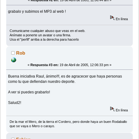
«
Respuesta #2 en:
19 de Abril de 2005, 11:06:44 am »
grabalo y subimos el MP3 al web !
En línea
Comunicame cualquier abuso que veas en el web.
Anímate a ponerte un avatar o una firma.
Usa el "perfil" arriba a la derecha para hacerlo
Rob
«
Respuesta #3 en:
19 de Abril de 2005, 12:06:33 pm »
Buena iniciativa Raul, ánimo!!!, es de agracecer que haya personas
como tu que defiendan nuestro deporte.
A ver si puedes grabarlo!
Salud2!
En línea
De la mar el Mero, de la tierra el Cordero, pero donde haya un buen Rodaballo
que se vaya o Mero o carayo.