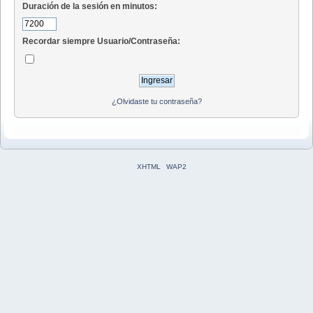
Duración de la sesión en minutos:
Recordar siempre Usuario/Contraseña:
¿Olvidaste tu contraseña?
XHTML
WAP2