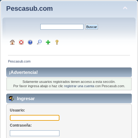
Pescasub.com
Pescasub.com
¡Advertencia!
Solamente usuarios registrados tienen acceso a esta sección.
Por favor ingresa abajo o haz clic
registrar una cuenta
con Pescasub.com.
Ingresar
Usuario:
Contraseña: