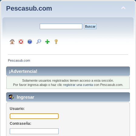
Pescasub.com
Pescasub.com
¡Advertencia!
Solamente usuarios registrados tienen acceso a esta sección.
Por favor ingresa abajo o haz clic
registrar una cuenta
con Pescasub.com.
Ingresar
Usuario:
Contraseña: