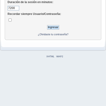
Duración de la sesión en minutos:
Recordar siempre Usuario/Contraseña:
¿Olvidaste tu contraseña?
XHTML
WAP2