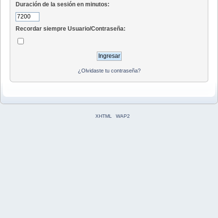
Duración de la sesión en minutos:
Recordar siempre Usuario/Contraseña:
¿Olvidaste tu contraseña?
XHTML
WAP2