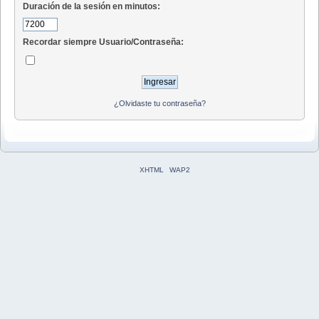
Duración de la sesión en minutos:
Recordar siempre Usuario/Contraseña:
¿Olvidaste tu contraseña?
XHTML
WAP2