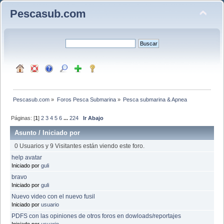
Pescasub.com
Pescasub.com
»
Foros Pesca Submarina
»
Pesca submarina & Apnea
Páginas: [
1
]
2
3
4
5
6
...
224
Ir Abajo
Asunto
/
Iniciado por
0 Usuarios y 9 Visitantes están viendo este foro.
help avatar
Iniciado por
guli
bravo
Iniciado por
guli
Nuevo video con el nuevo fusil
Iniciado por
usuario
PDFS con las opiniones de otros foros en dowloads/reportajes
Iniciado por
usuario