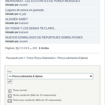
BIENVENIDO - LEE ESTO ANTES DE PONER MENSAJES
Iniciado por
usuario
Lugares de pesca en granada
Iniciado por
el_july
ALGUIEN SABE?
Iniciado por
kuizarei
EH YOSHI! Y LOS DEMAS TB CLARO....
Iniciado por
kuizarei
NUEVOS DOWNLOADS DE REPORTAJES SOBRE ATUNES
Iniciado por
usuario
Páginas: [
1
]
2
3
4
5
6
...
224
Ir Arriba
Pescasub.com
»
Foros Pesca Submarina
»
Pesca submarina & Apnea
Ir a:
Tema normal
Tema candente (Más de 10 respuestas)
Tema muy candente (Más de 20 respuestas)