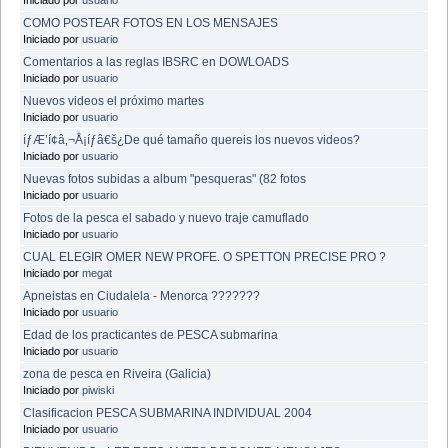
COMO POSTEAR FOTOS EN LOS MENSAJES
Iniciado por
usuario
Comentarios a las reglas IBSRC en DOWLOADS
Iniciado por
usuario
Nuevos videos el próximo martes
Iniciado por
usuario
íƒÆ’í¢â‚¬Å¡íƒâ€š¿De qué tamaño quereis los nuevos videos?
Iniciado por
usuario
Nuevas fotos subidas a album "pesqueras" (82 fotos
Iniciado por
usuario
Fotos de la pesca el sabado y nuevo traje camuflado
Iniciado por
usuario
CUAL ELEGIR OMER NEW PROFE. O SPETTON PRECISE PRO ?
Iniciado por
megat
Apneistas en Ciudalela - Menorca ???????
Iniciado por
usuario
Edad de los practicantes de PESCA submarina
Iniciado por
usuario
zona de pesca en Riveira (Galicia)
Iniciado por
piwiski
Clasificacion PESCA SUBMARINA INDIVIDUAL 2004
Iniciado por
usuario