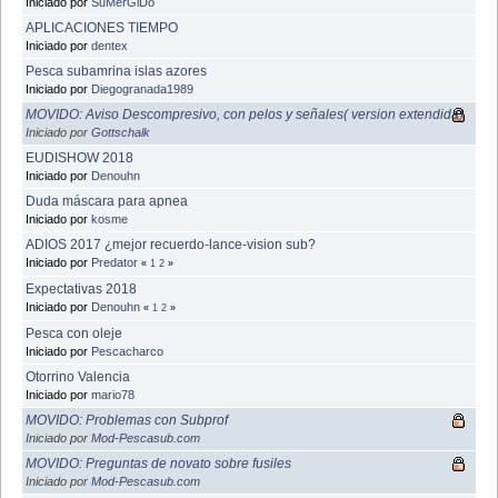
Iniciado por
SuMerGiDo
APLICACIONES TIEMPO
Iniciado por
dentex
Pesca subamrina islas azores
Iniciado por
Diegogranada1989
MOVIDO: Aviso Descompresivo, con pelos y señales( version extendida)
Iniciado por
Gottschalk
EUDISHOW 2018
Iniciado por
Denouhn
Duda máscara para apnea
Iniciado por
kosme
ADIOS 2017 ¿mejor recuerdo-lance-vision sub?
Iniciado por
Predator
«
1
2
»
Expectativas 2018
Iniciado por
Denouhn
«
1
2
»
Pesca con oleje
Iniciado por
Pescacharco
Otorrino Valencia
Iniciado por
mario78
MOVIDO: Problemas con Subprof
Iniciado por
Mod-Pescasub.com
MOVIDO: Preguntas de novato sobre fusiles
Iniciado por
Mod-Pescasub.com