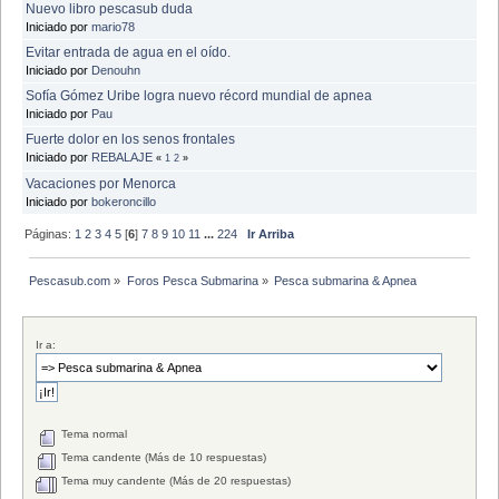
Nuevo libro pescasub duda
Iniciado por
mario78
Evitar entrada de agua en el oído.
Iniciado por
Denouhn
Sofía Gómez Uribe logra nuevo récord mundial de apnea
Iniciado por
Pau
Fuerte dolor en los senos frontales
Iniciado por
REBALAJE
«
1
2
»
Vacaciones por Menorca
Iniciado por
bokeroncillo
Páginas:
1
2
3
4
5
[
6
]
7
8
9
10
11
...
224
Ir Arriba
Pescasub.com
»
Foros Pesca Submarina
»
Pesca submarina & Apnea
Ir a:
Tema normal
Tema candente (Más de 10 respuestas)
Tema muy candente (Más de 20 respuestas)