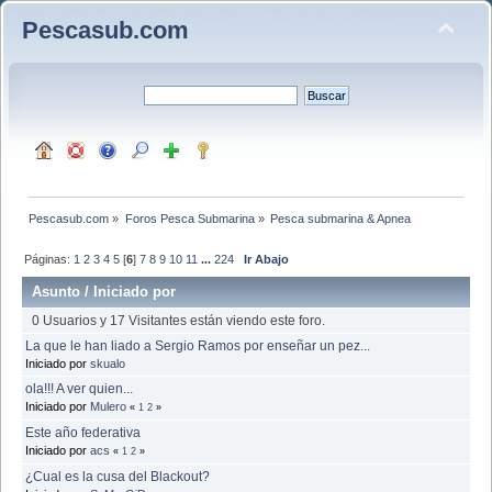
Pescasub.com
Pescasub.com
»
Foros Pesca Submarina
»
Pesca submarina & Apnea
Páginas:
1
2
3
4
5
[
6
]
7
8
9
10
11
...
224
Ir Abajo
Asunto
/
Iniciado por
0 Usuarios y 17 Visitantes están viendo este foro.
La que le han liado a Sergio Ramos por enseñar un pez...
Iniciado por
skualo
ola!!! A ver quien...
Iniciado por
Mulero
«
1
2
»
Este año federativa
Iniciado por
acs
«
1
2
»
¿Cual es la cusa del Blackout?