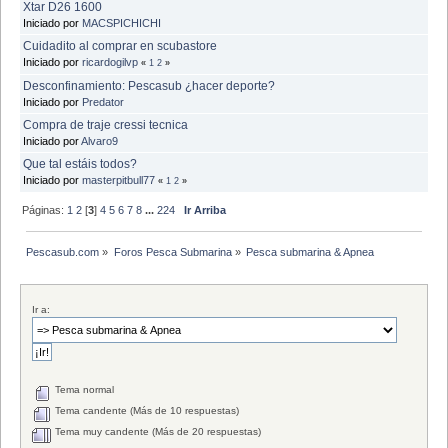
Xtar D26 1600
Iniciado por
MACSPICHICHI
Cuidadito al comprar en scubastore
Iniciado por
ricardogilvp
«
1
2
»
Desconfinamiento: Pescasub ¿hacer deporte?
Iniciado por
Predator
Compra de traje cressi tecnica
Iniciado por
Alvaro9
Que tal estáis todos?
Iniciado por
masterpitbull77
«
1
2
»
Páginas:
1
2
[
3
]
4
5
6
7
8
...
224
Ir Arriba
Pescasub.com
»
Foros Pesca Submarina
»
Pesca submarina & Apnea
Ir a:
Tema normal
Tema candente (Más de 10 respuestas)
Tema muy candente (Más de 20 respuestas)