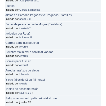
Iniciado por
Juanpescasub10
Pulpos
Iniciado por
Garcia Salmonete
aletas de Carbono Pegadas VS Pegadas + tornillos
Iniciado por
spear_Sd
Zonas de pesca cerca de Mogro (Cantabria)
Iniciado por
inakisub51
¿Alguien por Rota?
Iniciado por
bokeroncillo
Carrete para fusil beuchat
Iniciado por
Alvaro9
Beuchat Malin evil o salvimar voodoo
Iniciado por
Alvaro9
Gomas para fusil 90
Iniciado por
Alvaro9
Arreglar arañzos de aletas
Iniciado por
Lillo-sub
Y otro fallecido (2 en 48 horas)
Iniciado por
skualo
Tablas de descompresión
Iniciado por
raul
«
1
2
3
»
Reloj omer unberto pelizzari mistral one
Iniciado por joseles 26