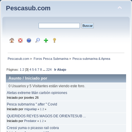
Pescasub.com
Pescasub.com
»
Foros Pesca Submarina
»
Pesca submarina & Apnea
Páginas:
1
2
[
3
]
4
5
6
7
8
...
224
Ir Abajo
Asunto
/
Iniciado por
0 Usuarios y 5 Visitantes están viendo este foro.
Aletas extreme titán carbón opiniones
Iniciado por joseles 26
Pesca submarina " after " Covid
Iniciado por
miguelap
«
1
2
»
QUERIDOS REYES MAGOS DE ORIENTESUB ...
Iniciado por
Predator
«
1
2
»
Cressi yuma o picasso rail cobra