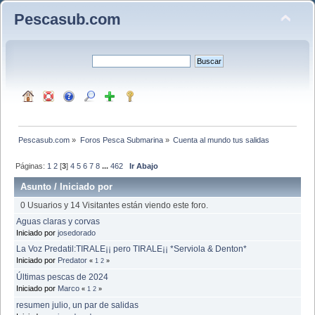
Pescasub.com
Pescasub.com
»
Foros Pesca Submarina
»
Cuenta al mundo tus salidas
Páginas:
1
2
[
3
]
4
5
6
7
8
...
462
Ir Abajo
Asunto
/
Iniciado por
0 Usuarios y 14 Visitantes están viendo este foro.
Aguas claras y corvas
Iniciado por
josedorado
La Voz Predatil:TIRALE¡¡ pero TIRALE¡¡ *Serviola & Denton*
Iniciado por
Predator
«
1
2
»
Últimas pescas de 2024
Iniciado por
Marco
«
1
2
»
resumen julio, un par de salidas