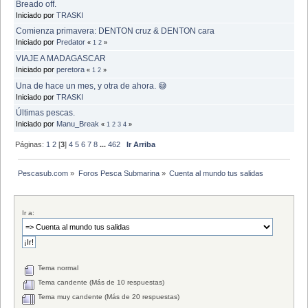
Breado off.
Iniciado por
TRASKI
Comienza primavera: DENTON cruz & DENTON cara
Iniciado por
Predator
«
1
2
»
VIAJE A MADAGASCAR
Iniciado por
peretora
«
1
2
»
Una de hace un mes, y otra de ahora. 😅
Iniciado por
TRASKI
Últimas pescas.
Iniciado por
Manu_Break
«
1
2
3
4
»
Páginas:
1
2
[
3
]
4
5
6
7
8
...
462
Ir Arriba
Pescasub.com
»
Foros Pesca Submarina
»
Cuenta al mundo tus salidas
Ir a:
Tema normal
Tema candente (Más de 10 respuestas)
Tema muy candente (Más de 20 respuestas)