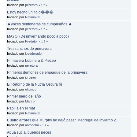
Iniciado por
peretora
«
1
2
»
Estoy hecho un flojo😂😂😂
Iniciado por
Rafanovel
🔥Voces dentoneras de cumpleaños 🔥
Iniciado por
peretora
«
1
2
»
MAYO: (Desinvernando poco a poco)
Iniciado por
Predator
«
1
2
»
Tres ranchos de primavera
Iniciado por
josedorado
Primavera Lubinera & Pieceo
Iniciado por
peretora
Primeros dentones de empaque de la primavera
Iniciado por
jorgejevi
El Retorno de la Nutria Oscura 😅
Iniciado por
el pinco
Primer mero del año
Iniciado por
Marco
Papilla en el mar
Iniciado por
Rafanovel
Cuatro errores que Murphy no dejó pasar. Medregal de invierno 2.
Iniciado por
antonchu
«
1
2
»
Agua sucia, buenos peces