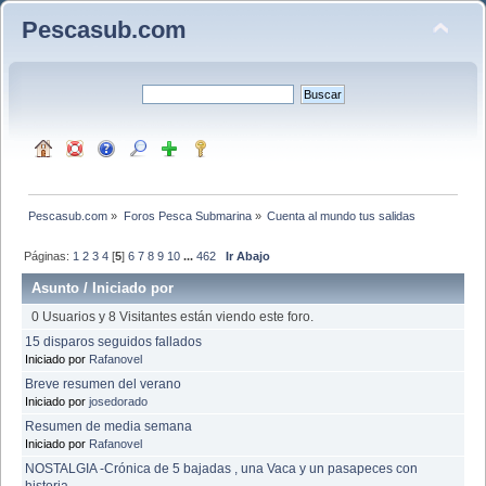
Pescasub.com
Pescasub.com
»
Foros Pesca Submarina
»
Cuenta al mundo tus salidas
Páginas:
1
2
3
4
[
5
]
6
7
8
9
10
...
462
Ir Abajo
Asunto
/
Iniciado por
0 Usuarios y 8 Visitantes están viendo este foro.
15 disparos seguidos fallados
Iniciado por
Rafanovel
Breve resumen del verano
Iniciado por
josedorado
Resumen de media semana
Iniciado por
Rafanovel
NOSTALGIA -Crónica de 5 bajadas , una Vaca y un pasapeces con
historia