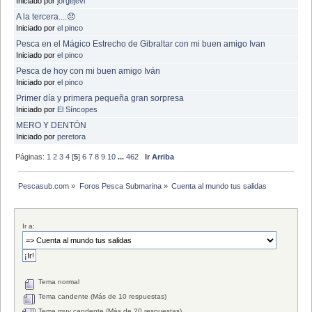
Iniciado por
jorgejevi
A la tercera....😞
Iniciado por
el pinco
Pesca en el Mágico Estrecho de Gibraltar con mi buen amigo Ivan
Iniciado por
el pinco
Pesca de hoy con mi buen amigo Iván
Iniciado por
el pinco
Primer día y primera pequeña gran sorpresa
Iniciado por
El Síncopes
MERO Y DENTÓN
Iniciado por
peretora
Páginas:
1
2
3
4
[
5
]
6
7
8
9
10
...
462
Ir Arriba
Pescasub.com
»
Foros Pesca Submarina
»
Cuenta al mundo tus salidas
Ir a:
Tema normal
Tema candente (Más de 10 respuestas)
Tema muy candente (Más de 20 respuestas)