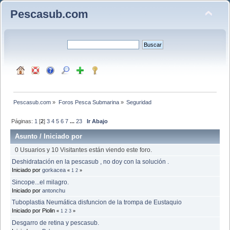
Pescasub.com
Pescasub.com
»
Foros Pesca Submarina
»
Seguridad 
Páginas:
1
[
2
]
3
4
5
6
7
...
23
Ir Abajo
Asunto
/
Iniciado por
0 Usuarios y 10 Visitantes están viendo este foro.
Deshidratación en la pescasub , no doy con la solución .
Iniciado por
gorkacea
«
1
2
»
Sincope...el milagro.
Iniciado por
antonchu
Tuboplastia Neumática disfuncion de la trompa de Eustaquio
Iniciado por Piolin
«
1
2
3
»
Desgarro de retina y pescasub.