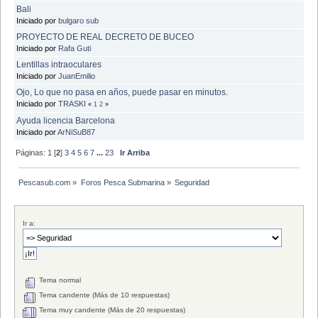
Bali
Iniciado por
bulgaro sub
PROYECTO DE REAL DECRETO DE BUCEO
Iniciado por
Rafa Guti
Lentillas intraoculares
Iniciado por
JuanEmilio
Ojo, Lo que no pasa en años, puede pasar en minutos.
Iniciado por
TRASKI
«
1
2
»
Ayuda licencia Barcelona
Iniciado por
ArNiSuB87
Páginas:
1
[
2
]
3
4
5
6
7
...
23
Ir Arriba
Pescasub.com
»
Foros Pesca Submarina
»
Seguridad 
Ir a:
Tema normal
Tema candente (Más de 10 respuestas)
Tema muy candente (Más de 20 respuestas)