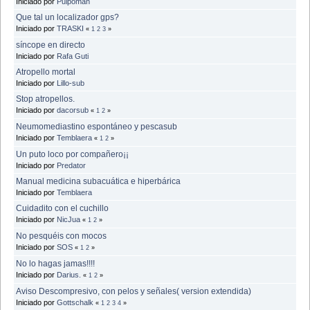
Iniciado por
Pulpoman
Que tal un localizador gps?
Iniciado por
TRASKI
«
1
2
3
»
síncope en directo
Iniciado por
Rafa Guti
Atropello mortal
Iniciado por
Lillo-sub
Stop atropellos.
Iniciado por
dacorsub
«
1
2
»
Neumomediastino espontáneo y pescasub
Iniciado por
Temblaera
«
1
2
»
Un puto loco por compañero¡¡
Iniciado por
Predator
Manual medicina subacuática e hiperbárica
Iniciado por
Temblaera
Cuidadito con el cuchillo
Iniciado por
NicJua
«
1
2
»
No pesquéis con mocos
Iniciado por
SOS
«
1
2
»
No lo hagas jamas!!!!
Iniciado por
Darius.
«
1
2
»
Aviso Descompresivo, con pelos y señales( version extendida)
Iniciado por
Gottschalk
«
1
2
3
4
»