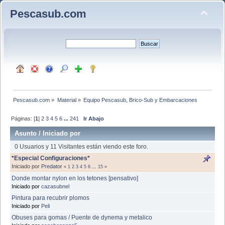
Pescasub.com
Pescasub.com
»
Material
»
Equipo Pescasub, Brico-Sub y Embarcaciones
Páginas: [
1
]
2
3
4
5
6
...
241
Ir Abajo
Asunto
/
Iniciado por
0 Usuarios y 11 Visitantes están viendo este foro.
*Especial Configuraciones*
Iniciado por
Predator
«
1
2
3
4
5
6
...
15
»
Donde montar nylon en los tetones [pensativo]
Iniciado por
cazasubnel
Pintura para recubrir plomos
Iniciado por
Peli
Obuses para gomas / Puente de dynema y metalico