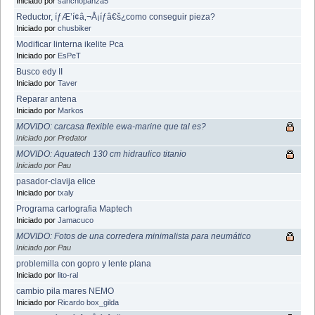
Iniciado por
sanchopanza5
Reductor, íƒÆ’í¢â‚¬Å¡íƒâ€š¿como conseguir pieza?
Iniciado por
chusbiker
Modificar linterna ikelite Pca
Iniciado por
EsPeT
Busco edy II
Iniciado por
Taver
Reparar antena
Iniciado por
Markos
MOVIDO: carcasa flexible ewa-marine que tal es?
Iniciado por Predator
MOVIDO: Aquatech 130 cm hidraulico titanio
Iniciado por Pau
pasador-clavija elice
Iniciado por
txaly
Programa cartografia Maptech
Iniciado por
Jamacuco
MOVIDO: Fotos de una corredera minimalista para neumático
Iniciado por Pau
problemilla con gopro y lente plana
Iniciado por
lito-ral
cambio pila mares NEMO
Iniciado por
Ricardo box_gilda