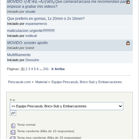
MOVIDO: íƒÆ’í¢â‚¬Å¡íƒâ€š¿Que camara/carcasa me recomendais para
enpezar a grabar mis videos?
Iniciado por
skualo
Que preferis en gomas, 1x 20mm o 2x 16mm?
Iniciado por
espantameros
maticulacion urgente!!!!!!!!!!!!!
Iniciado por
molisub
MOVIDO: scooter apollo
Iniciado por Izand
Multifilamento
Iniciado por
Denouhn
Páginas: [
1
]
2
3
4
5
6
...
241
Ir Arriba
Pescasub.com
»
Material
»
Equipo Pescasub, Brico-Sub y Embarcaciones
Ir a:
Tema normal
Tema candente (Más de 10 respuestas)
Tema muy candente (Más de 20 respuestas)