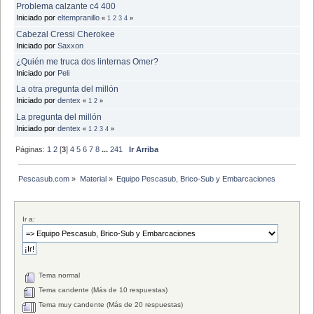
Problema calzante c4 400
Iniciado por
eltempranillo
«
1
2
3
4
»
Cabezal Cressi Cherokee
Iniciado por
Saxxon
¿Quién me truca dos linternas Omer?
Iniciado por
Peli
La otra pregunta del millón
Iniciado por
dentex
«
1
2
»
La pregunta del millón
Iniciado por
dentex
«
1
2
3
4
»
Páginas:
1
2
[
3
]
4
5
6
7
8
...
241
Ir Arriba
Pescasub.com
»
Material
»
Equipo Pescasub, Brico-Sub y Embarcaciones
Ir a:
Tema normal
Tema candente (Más de 10 respuestas)
Tema muy candente (Más de 20 respuestas)