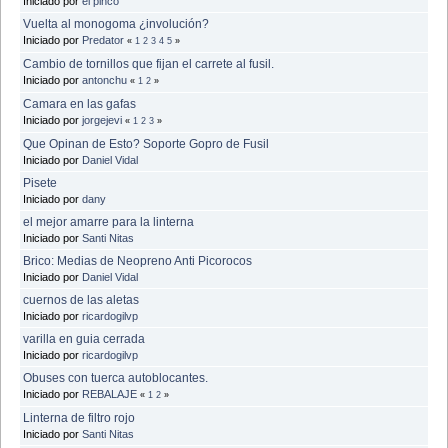
Iniciado por
el pinco
Vuelta al monogoma ¿involución?
Iniciado por
Predator
«
1
2
3
4
5
»
Cambio de tornillos que fijan el carrete al fusil.
Iniciado por
antonchu
«
1
2
»
Camara en las gafas
Iniciado por
jorgejevi
«
1
2
3
»
Que Opinan de Esto? Soporte Gopro de Fusil
Iniciado por
Daniel Vidal
Pisete
Iniciado por
dany
el mejor amarre para la linterna
Iniciado por
Santi Nitas
Brico: Medias de Neopreno Anti Picorocos
Iniciado por
Daniel Vidal
cuernos de las aletas
Iniciado por
ricardogilvp
varilla en guia cerrada
Iniciado por
ricardogilvp
Obuses con tuerca autoblocantes.
Iniciado por
REBALAJE
«
1
2
»
Linterna de filtro rojo
Iniciado por
Santi Nitas