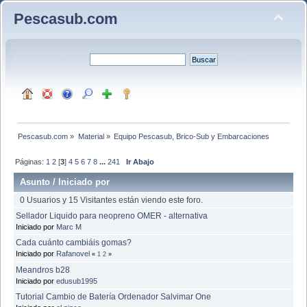
Pescasub.com
Pescasub.com
»
Material
»
Equipo Pescasub, Brico-Sub y Embarcaciones
Páginas:
1
2
[
3
]
4
5
6
7
8
...
241
Ir Abajo
Asunto
/
Iniciado por
0 Usuarios y 15 Visitantes están viendo este foro.
Sellador Liquido para neopreno OMER - alternativa
Iniciado por
Marc M
Cada cuánto cambiáis gomas?
Iniciado por
Rafanovel
«
1
2
»
Meandros b28
Iniciado por
edusub1995
Tutorial Cambio de Batería Ordenador Salvimar One