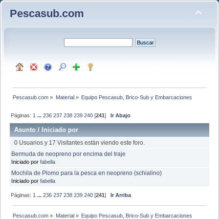
Pescasub.com
Pescasub.com
»
Material
»
Equipo Pescasub, Brico-Sub y Embarcaciones
Páginas:
1
...
236
237
238
239
240
[
241
]
Ir Abajo
Asunto
/
Iniciado por
0 Usuarios y 17 Visitantes están viendo este foro.
Bermuda de neopreno por encima del traje
Iniciado por
fabella
Mochila de Plomo para la pesca en neopreno (schialino)
Iniciado por
fabella
Páginas:
1
...
236
237
238
239
240
[
241
]
Ir Arriba
Pescasub.com
»
Material
»
Equipo Pescasub, Brico-Sub y Embarcaciones