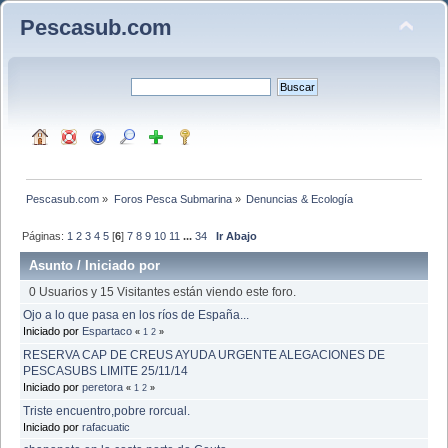
Pescasub.com
Pescasub.com
»
Foros Pesca Submarina
»
Denuncias & Ecología
Páginas:
1
2
3
4
5
[
6
]
7
8
9
10
11
...
34
Ir Abajo
Asunto
/
Iniciado por
0 Usuarios y 15 Visitantes están viendo este foro.
Ojo a lo que pasa en los ríos de España...
Iniciado por
Espartaco
«
1
2
»
RESERVA CAP DE CREUS AYUDA URGENTE ALEGACIONES DE
PESCASUBS LIMITE 25/11/14
Iniciado por
peretora
«
1
2
»
Triste encuentro,pobre rorcual.
Iniciado por
rafacuatic