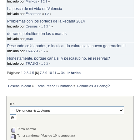
Iniciado por
Markos
«
1
2
3
»
La pesca de mi vida en Valencia
Iniciado por
Espartaco
«
1
2
»
Problemas con los sorteos de la kedada 2014
Iniciado por
Cremas
«
1
2
3
4
»
derrame petrolífero en las canarias.
Iniciado por
jmac
Pescando cefalopodos, e inculcando valores a la nueva generacion !!!
Iniciado por
TRASKI
«
1
2
»
Honestamente, porque caña si, y pescasub no, en reservas?
Iniciado por
TRASKI
«
1
2
3
»
Páginas:
1
2
3
4
5
[
6
]
7
8
9
10
11
...
34
Ir Arriba
Pescasub.com
»
Foros Pesca Submarina
»
Denuncias & Ecología
Ir a:
Tema normal
Tema candente (Más de 10 respuestas)