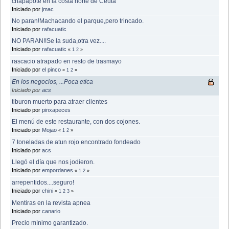
chapapote en la costa norte de Ceuta
Iniciado por
jmac
No paran!Machacando el parque,pero trincado.
Iniciado por
rafacuatic
NO PARAN!!Se la suda,otra vez....
Iniciado por
rafacuatic
«
1
2
»
rascacio atrapado en resto de trasmayo
Iniciado por
el pinco
«
1
2
»
En los negocios, ...Poca etica
Iniciado por
acs
tiburon muerto para atraer clientes
Iniciado por
pinxapeces
El menú de este restaurante, con dos cojones.
Iniciado por
Mojao
«
1
2
»
7 toneladas de atun rojo encontrado fondeado
Iniciado por
acs
Llegó el día que nos jodieron.
Iniciado por
empordanes
«
1
2
»
arrepentidos....seguro!
Iniciado por
chini
«
1
2
3
»
Mentiras en la revista apnea
Iniciado por
canario
Precio mínimo garantizado.