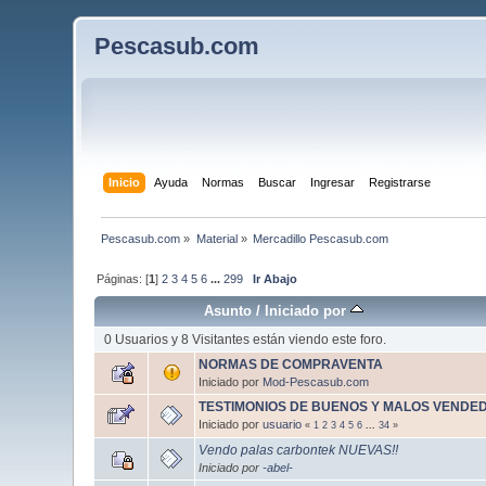
Pescasub.com
Inicio
Ayuda
Normas
Buscar
Ingresar
Registrarse
Pescasub.com
»
Material
»
Mercadillo Pescasub.com
Páginas: [
1
]
2
3
4
5
6
...
299
Ir Abajo
Asunto
/
Iniciado por
0 Usuarios y 8 Visitantes están viendo este foro.
NORMAS DE COMPRAVENTA
Iniciado por
Mod-Pescasub.com
TESTIMONIOS DE BUENOS Y MALOS VENDE
Iniciado por
usuario
«
1
2
3
4
5
6
...
34
»
Vendo palas carbontek NUEVAS!!
Iniciado por
-abel-