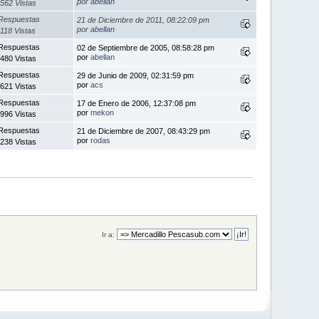
por
abellan
562 Vistas
Respuestas
21 de Diciembre de 2011, 08:22:09 pm
por
abellan
118 Vistas
Respuestas
02 de Septiembre de 2005, 08:58:28 pm
por
abellan
480 Vistas
Respuestas
29 de Junio de 2009, 02:31:59 pm
por
acs
621 Vistas
Respuestas
17 de Enero de 2006, 12:37:08 pm
por
mekon
996 Vistas
Respuestas
21 de Diciembre de 2007, 08:43:29 pm
por
rodas
238 Vistas
Ir a: