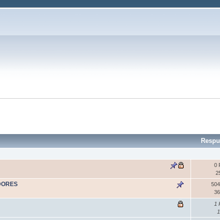
Respu
0 
2
DORES
504
36
1 
1