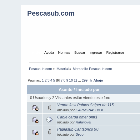
Pescasub.com
Inicio
Ayuda
Normas
Buscar
Ingresar
Registrarse
Pescasub.com
»
Material
»
Mercadillo Pescasub.com
Páginas:
1
2
3
4
5
[
6
]
7
8
9
10
11
...
299
Ir Abajo
Asunto
/
Iniciado por
0 Usuarios y 2 Visitantes están viendo este foro.
Vendo fusil Pahtos Sniper de 115 .
Iniciado por
CARMONASUB II
Cable carga omer omr1
Iniciado por
Rafanovel
Paulasub Cantábrico 90
Iniciado por
Seco