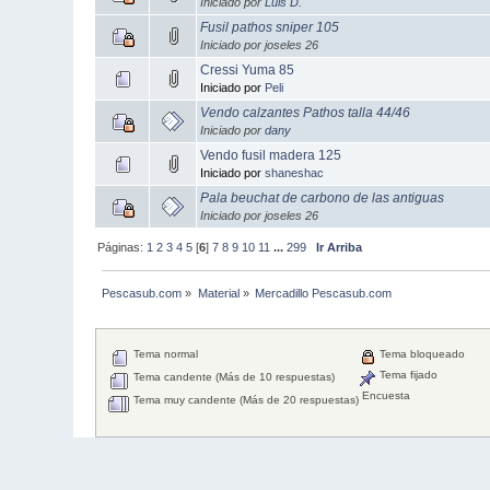
Iniciado por
Luis D.
Fusil pathos sniper 105
Iniciado por joseles 26
Cressi Yuma 85
Iniciado por
Peli
Vendo calzantes Pathos talla 44/46
Iniciado por
dany
Vendo fusil madera 125
Iniciado por
shaneshac
Pala beuchat de carbono de las antiguas
Iniciado por joseles 26
Páginas:
1
2
3
4
5
[
6
]
7
8
9
10
11
...
299
Ir Arriba
Pescasub.com
»
Material
»
Mercadillo Pescasub.com
Tema normal
Tema bloqueado
Tema fijado
Tema candente (Más de 10 respuestas)
Encuesta
Tema muy candente (Más de 20 respuestas)