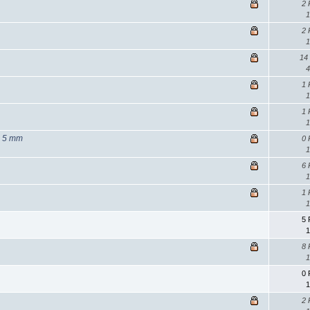
2 
1
2 
1
14
4
1 
1
1 
1
e 5 mm
0 
1
6 
1
1 
1
5 
1
8 
1
0 
1
2 