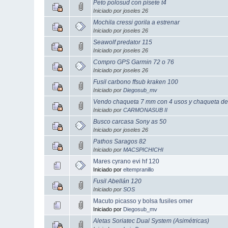
Peto polosud con pisete t4
Iniciado por joseles 26
Mochila cressi gorila a estrenar
Iniciado por joseles 26
Seawolf predator 115
Iniciado por joseles 26
Compro GPS Garmin 72 o 76
Iniciado por joseles 26
Fusil carbono ffsub kraken 100
Iniciado por
Diegosub_mv
Vendo chaqueta 7 mm con 4 usos y chaqueta d
Iniciado por
CARMONASUB II
Busco carcasa Sony as 50
Iniciado por joseles 26
Pathos Saragos 82
Iniciado por
MACSPICHICHI
Mares cyrano evi hf 120
Iniciado por
eltempranillo
Fusil Abellán 120
Iniciado por
SOS
Macuto picasso y bolsa fusiles omer
Iniciado por
Diegosub_mv
Aletas Soriatec Dual System (Asimétricas)