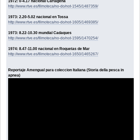
1972: 0-4.17 nacional Cartagena
http://www.rtve.es/filmoteca/no-do/not-1545/1487359/
1973: 2.20-5.02 nacional en Tossa
http://www.rtve.es/filmoteca/no-do/not-1605/1469385/
1973: 8.22-10.30 mundial Cadaques
http://www.rtve.es/filmoteca/no-do/not-1595/1470254/
1974: 8.47-11.00 nacional en Roquetas de Mar
http://www.rtve.es/filmoteca/no-do/not-1650/1465267/
Reportaje Amengual para coleccion Italiana (Storia della pesca in
apnea)