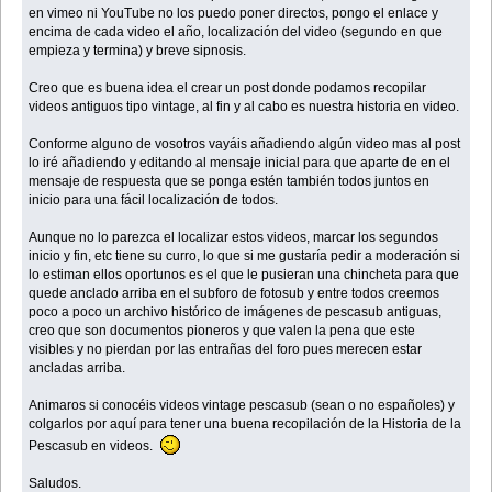
en vimeo ni YouTube no los puedo poner directos, pongo el enlace y
encima de cada video el año, localización del video (segundo en que
empieza y termina) y breve sipnosis.
Creo que es buena idea el crear un post donde podamos recopilar
videos antiguos tipo vintage, al fin y al cabo es nuestra historia en video.
Conforme alguno de vosotros vayáis añadiendo algún video mas al post
lo iré añadiendo y editando al mensaje inicial para que aparte de en el
mensaje de respuesta que se ponga estén también todos juntos en
inicio para una fácil localización de todos.
Aunque no lo parezca el localizar estos videos, marcar los segundos
inicio y fin, etc tiene su curro, lo que si me gustaría pedir a moderación si
lo estiman ellos oportunos es el que le pusieran una chincheta para que
quede anclado arriba en el subforo de fotosub y entre todos creemos
poco a poco un archivo histórico de imágenes de pescasub antiguas,
creo que son documentos pioneros y que valen la pena que este
visibles y no pierdan por las entrañas del foro pues merecen estar
ancladas arriba.
Animaros si conocéis videos vintage pescasub (sean o no españoles) y
colgarlos por aquí para tener una buena recopilación de la Historia de la
Pescasub en videos.
Saludos.