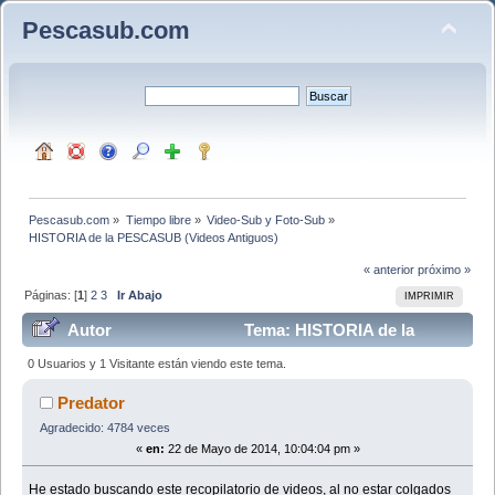
Pescasub.com
Pescasub.com
»
Tiempo libre
»
Video-Sub y Foto-Sub
»
HISTORIA de la PESCASUB (Videos Antiguos)
« anterior
próximo »
Páginas: [
1
]
2
3
Ir Abajo
IMPRIMIR
Autor
Tema: HISTORIA de la
PESCASUB (Videos Antiguos) (Leído 93695 veces)
0 Usuarios y 1 Visitante están viendo este tema.
Predator
Agradecido: 4784 veces
«
en:
22 de Mayo de 2014, 10:04:04 pm »
He estado buscando este recopilatorio de videos, al no estar colgados