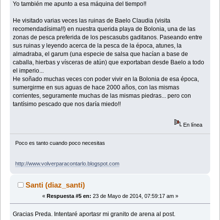
Yo también me apunto a esa máquina del tiempo!!
He visitado varias veces las ruinas de Baelo Claudia (visita
recomendadísima!!) en nuestra querida playa de Bolonia, una de las
zonas de pesca preferida de los pescasubs gaditanos. Paseando entre
sus ruinas y leyendo acerca de la pesca de la época, atunes, la
almadraba, el garum (una especie de salsa que hacían a base de
caballa, hierbas y vísceras de atún) que exportaban desde Baelo a todo
el imperio...
He soñado muchas veces con poder vivir en la Bolonia de esa época,
sumergirme en sus aguas de hace 2000 años, con las mismas
corrientes, seguramente muchas de las mismas piedras... pero con
tantísimo pescado que nos daría miedo!!
En línea
Poco es tanto cuando poco necesitas
http://www.volverparacontarlo.blogspot.com
Santi (diaz_santi)
«
Respuesta #5 en:
23 de Mayo de 2014, 07:59:17 am »
Gracias Preda. Intentaré aportasr mi granito de arena al post.