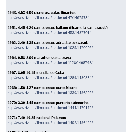
1943: 4.53-6.00 pioneros, gafas flipantes.
http://www.rtve.es/filmoteca/no-do/not-47/1467573/
1951: 4.45-6.20 campeonato italiano (flipante la camarasub)
http://www.rtve.es/filmoteca/no-do/not-453/1487701/
1962: 2.40-4.35 campeonato adriatico pescasub
http://www.rtve.es/filmoteca/no-do/not-1025/1470602/
1964: 0.58-2.00 marathon costa brava
http://www.rtve.es/filmoteca/no-do/not-1128/1468762/
1967: 8.05-10.15 mundial de Cuba
http://www.rtve.es/filmoteca/no-do/not-1289/1486834/
1968: 1.58-4.27 campeonato euroafricano
http://www.rtve.es/filmoteca/no-do/not-1339/1486393/
1970: 3.30-4.45 campeonato puntería submarina
http://www.rtve.es/filmoteca/no-do/not-1444/1470178/
1971: 7.40-10.25 nacional Palamos
http://www.rtve.es/filmoteca/no-do/not-1492/1486488/