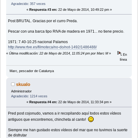
Agradecido: 357 veces
«
Respuesta #3 en:
22 de Mayo de 2014, 10:49:22 pm »
Post BRUTAL. Gracias por el curro Preda.
Pescar con una barca tipo RIVA de madera en 1971... no tiene precio.
1971: 7.40-10.25 nacional Palamos
http://www.rtve.es/filmoteca/no-do/not-1492/1486488/
«
Última modificación: 22 de Mayo de 2014, 11:05:24 pm por Marc M
»
En
línea
Marc, pescador de Catalunya
skualo
Administrador
Agradecido: 1214 veces
«
Respuesta #4 en:
22 de Mayo de 2014, 11:33:34 pm »
Pred post cojonudo, vamos a ir recopilando aquí todos estos vídeos
antiguos que encontremos, chincheta al canto!
Siempre me han gustado estos vídeos del mar que no tuvimos la suerte
de disfrutar