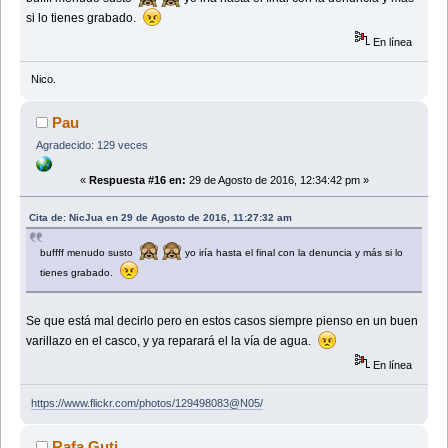
si lo tienes grabado.
En línea
Nico.
Pau
Agradecido: 129 veces
«
Respuesta #16 en:
29 de Agosto de 2016, 12:34:42 pm »
Cita de: NicJua en 29 de Agosto de 2016, 11:27:32 am
buffff menudo susto
yo iría hasta el final con la denuncia y más si lo
tienes grabado.
Se que está mal decirlo pero en estos casos siempre pienso en un buen
varillazo en el casco, y ya reparará el la vía de agua.
En línea
https://www.flickr.com/photos/129498083@N05/
Rafa Guti