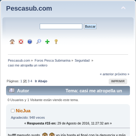
Pescasub.com
Pescasub.com
»
Foros Pesca Submarina
»
Seguridad 
»
casi me atropella un velero
« anterior
próximo »
Páginas:
1
[
2
]
3
4
Ir Abajo
IMPRIMIR
Autor
Tema: casi me atropella un
velero (Leído 33571 veces)
0 Usuarios y 1 Visitante están viendo este tema.
NicJua
Agradecido: 948 veces
«
Respuesta #15 en:
29 de Agosto de 2016, 11:27:32 am »
buffff menudo susto
yo iría hasta el final con la denuncia y más