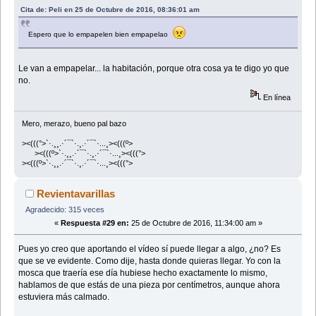
Cita de: Peli en 25 de Octubre de 2016, 08:36:01 am
Espero que lo empapelen bien empapelao
Le van a empapelar... la habitación, porque otra cosa ya te digo yo que
no.
En línea
Mero, merazo, bueno pal bazo
><(((°>`·.¸¸.·´¯`·.¸.·´¯`·...¸><(((º>
><(((º>`·.¸¸.·´¯`·.¸.·´¯`·...¸><(((°>
><(((º>`·.¸¸.·´¯`·.¸.·´¯`·...¸><(((°>
Revientavarillas
Agradecido: 315 veces
«
Respuesta #29 en:
25 de Octubre de 2016, 11:34:00 am »
Pues yo creo que aportando el vídeo sí puede llegar a algo, ¿no? Es
que se ve evidente. Como dije, hasta donde quieras llegar. Yo con la
mosca que traería ese día hubiese hecho exactamente lo mismo,
hablamos de que estás de una pieza por centímetros, aunque ahora
estuviera más calmado.