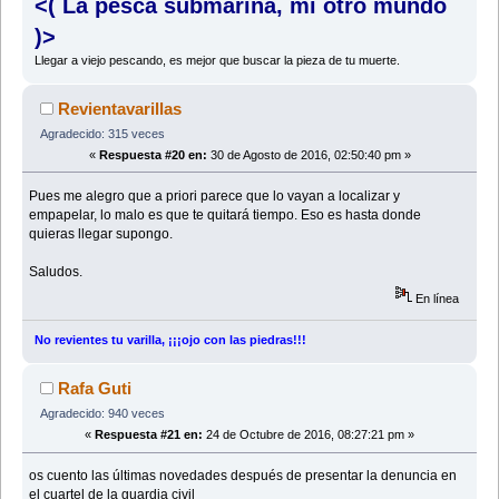
<( La pesca submarina, mi otro mundo
)>
Llegar a viejo pescando, es mejor que buscar la pieza de tu muerte.
Revientavarillas
Agradecido: 315 veces
«
Respuesta #20 en:
30 de Agosto de 2016, 02:50:40 pm »
Pues me alegro que a priori parece que lo vayan a localizar y
empapelar, lo malo es que te quitará tiempo. Eso es hasta donde
quieras llegar supongo.
Saludos.
En línea
No revientes tu varilla, ¡¡¡ojo con las piedras!!!
Rafa Guti
Agradecido: 940 veces
«
Respuesta #21 en:
24 de Octubre de 2016, 08:27:21 pm »
os cuento las últimas novedades después de presentar la denuncia en
el cuartel de la guardia civil