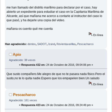
me han llamado del distrito marítimo para declarar por el caso, hay
abierto un expediente para estudiar el caso en la Capitania Marítima de
Alicante, así que mañana me acerco a contarle al instructor del caso lo
que pasó, y ha dejarle una copia del video.
mañana os cuento qué me cuenta
En línea
Han agradecido:
dentex
,
SADOT
,
Izand
,
Revientavarillas
,
Pescacharco
Apio
Agradecido: 38 veces
«
Respuesta #22 en:
24 de Octubre de 2016, 09:04:06 pm »
Que susto compañero.Me alegro de que no te pasara nada físico.Pero el
susto,no te lo quita nadie.Espero que los empapelen bien.Un saludo
En línea
Pescacharco
Agradecido: 161 veces
«
Respuesta #23 en:
24 de Octubre de 2016, 09:24:49 pm »