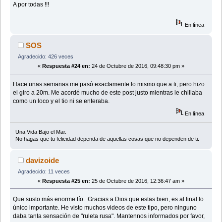
A por todas !!!
En línea
SOS
Agradecido: 426 veces
«
Respuesta #24 en:
24 de Octubre de 2016, 09:48:30 pm »
Hace unas semanas me pasó exactamente lo mismo que a ti, pero hizo
el giro a 20m. Me acordé mucho de este post justo mientras le chillaba
como un loco y el tio ni se enteraba.
En línea
Una Vida Bajo el Mar.
No hagas que tu felicidad dependa de aquellas cosas que no dependen de ti.
davizoide
Agradecido: 11 veces
«
Respuesta #25 en:
25 de Octubre de 2016, 12:36:47 am »
Que susto más enorme tío. Gracias a Dios que estas bien, es al final lo
único importante. He visto muchos videos de este tipo, pero ninguno
daba tanta sensación de "ruleta rusa". Mantennos informados por favor,