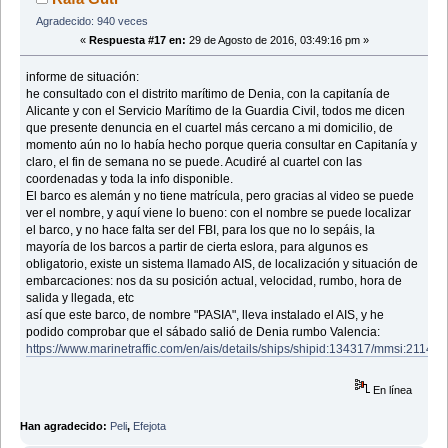
Agradecido: 940 veces
«
Respuesta #17 en:
29 de Agosto de 2016, 03:49:16 pm »
informe de situación:
he consultado con el distrito marítimo de Denia, con la capitanía de
Alicante y con el Servicio Marítimo de la Guardia Civil, todos me dicen
que presente denuncia en el cuartel más cercano a mi domicilio, de
momento aún no lo había hecho porque queria consultar en Capitanía y
claro, el fin de semana no se puede. Acudiré al cuartel con las
coordenadas y toda la info disponible.
El barco es alemán y no tiene matrícula, pero gracias al video se puede
ver el nombre, y aquí viene lo bueno: con el nombre se puede localizar
el barco, y no hace falta ser del FBI, para los que no lo sepáis, la
mayoría de los barcos a partir de cierta eslora, para algunos es
obligatorio, existe un sistema llamado AIS, de localización y situación de
embarcaciones: nos da su posición actual, velocidad, rumbo, hora de
salida y llegada, etc
así que este barco, de nombre "PASIA", lleva instalado el AIS, y he
podido comprobar que el sábado salió de Denia rumbo Valencia:
https://www.marinetraffic.com/en/ais/details/ships/shipid:134317/mmsi:21141
En línea
Han agradecido:
Peli
,
Efejota