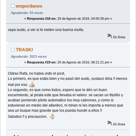
empordanes
Agradecido: 43 veces
«
Respuesta #18 en:
29 de Agosto de 2016, 04:00:39 pm »
vaya susto, a ver si le meten una buena multa.
En línea
TRASKI
Agradecido: 3923 veces
«
Respuesta #19 en:
29 de Agosto de 2016, 08:21:21 pm »
Ostras Rafa, no habia visto el post,
Lo primero, es que estás bien y no pasó del susto, sustazo diria !! menos
mal por eso.
Lo segundo, es que como todos, espero que le dén un buen
escarmiento, al pirata este que llevaba el velero. se sacan un titulillo y
acaban poniendo piloto automatico los muy cabrones, y como si
estuvieran en medio del atlantico, ni miran ni les importa a menos que
sea un buque mas grande que los pueda hundir a ellos !!
Saludos !! y precaucion.
En línea