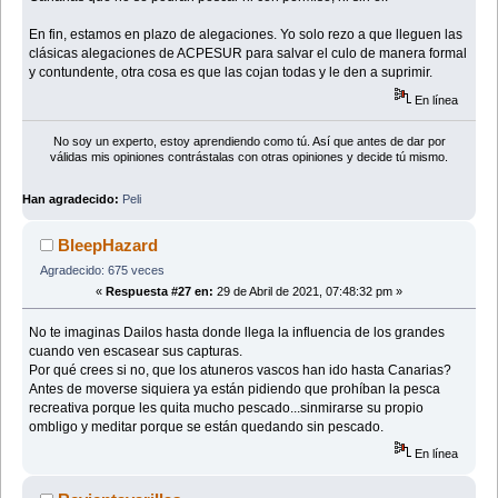
En fin, estamos en plazo de alegaciones. Yo solo rezo a que lleguen las
clásicas alegaciones de ACPESUR para salvar el culo de manera formal
y contundente, otra cosa es que las cojan todas y le den a suprimir.
En línea
No soy un experto, estoy aprendiendo como tú. Así que antes de dar por
válidas mis opiniones contrástalas con otras opiniones y decide tú mismo.
Han agradecido:
Peli
BleepHazard
Agradecido: 675 veces
«
Respuesta #27 en:
29 de Abril de 2021, 07:48:32 pm »
No te imaginas Dailos hasta donde llega la influencia de los grandes
cuando ven escasear sus capturas.
Por qué crees si no, que los atuneros vascos han ido hasta Canarias?
Antes de moverse siquiera ya están pidiendo que prohíban la pesca
recreativa porque les quita mucho pescado...sinmirarse su propio
ombligo y meditar porque se están quedando sin pescado.
En línea