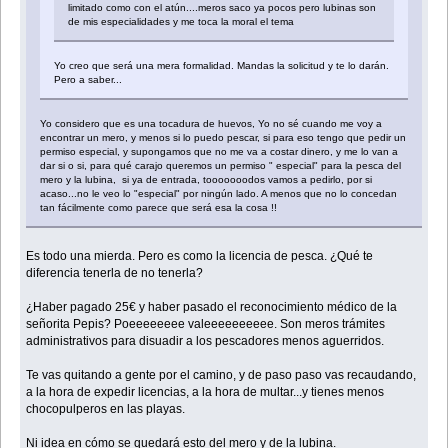
limitado como con el atún....meros saco ya pocos pero lubinas son
de mis especialidades y me toca la moral el tema
Yo creo que será una mera formalidad. Mandas la solicitud y te lo darán.
Pero a saber...
Yo considero que es una tocadura de huevos, Yo no sé cuando me voy a
encontrar un mero, y menos si lo puedo pescar, si para eso tengo que pedir un
permiso especial, y supongamos que no me va a costar dinero, y me lo van a
dar si o si, para qué carajo queremos un permiso " especial" para la pesca del
mero y la lubina, si ya de entrada, tooooooodos vamos a pedirlo, por si
acaso...no le veo lo "especial" por ningún lado. A menos que no lo concedan
tan fácilmente como parece que será esa la cosa !!
Es todo una mierda. Pero es como la licencia de pesca. ¿Qué te
diferencia tenerla de no tenerla?
¿Haber pagado 25€ y haber pasado el reconocimiento médico de la
señorita Pepis? Poeeeeeeee valeeeeeeeeee. Son meros trámites
administrativos para disuadir a los pescadores menos aguerridos.
Te vas quitando a gente por el camino, y de paso paso vas recaudando,
a la hora de expedir licencias, a la hora de multar...y tienes menos
chocopulperos en las playas.
Ni idea en cómo se quedará esto del mero y de la lubina.