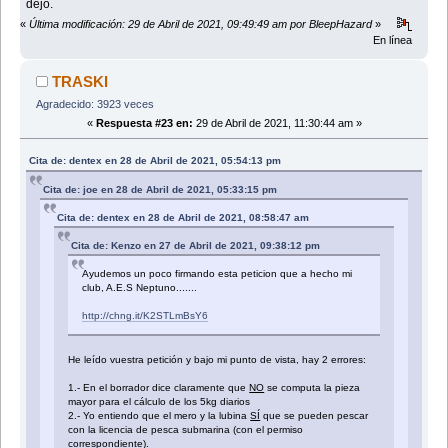
dejo.
«
Última modificación: 29 de Abril de 2021, 09:49:49 am por BleepHazard
»
En línea
TRASKI
Agradecido: 3923 veces
«
Respuesta #23 en:
29 de Abril de 2021, 11:30:44 am »
Cita de: dentex en 28 de Abril de 2021, 05:54:13 pm
Cita de: joe en 28 de Abril de 2021, 05:33:15 pm
Cita de: dentex en 28 de Abril de 2021, 08:58:47 am
Cita de: Kenzo en 27 de Abril de 2021, 09:38:12 pm
Ayudemos un poco firmando esta peticion que a hecho mi
club, A.E.S Neptuno.......
http://chng.it/K2STLmBsY6
He leído vuestra petición y bajo mi punto de vista, hay 2 errores:
1.- En el borrador dice claramente que
NO
se computa la pieza
mayor para el cálculo de los 5kg diarios
2.- Yo entiendo que el mero y la lubina
SÍ
que se pueden pescar
con la licencia de pesca submarina (con el permiso
correspondiente).