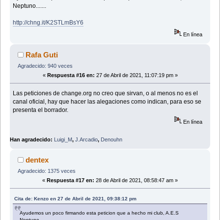
Neptuno.......
http://chng.it/K2STLmBsY6
En línea
Rafa Guti
Agradecido: 940 veces
«
Respuesta #16 en:
27 de Abril de 2021, 11:07:19 pm »
Las peticiones de change.org no creo que sirvan, o al menos no es el
canal oficial, hay que hacer las alegaciones como indican, para eso se
presenta el borrador.
En línea
Han agradecido:
Luigi_M
,
J.Arcadio
,
Denouhn
dentex
Agradecido: 1375 veces
«
Respuesta #17 en:
28 de Abril de 2021, 08:58:47 am »
Cita de: Kenzo en 27 de Abril de 2021, 09:38:12 pm
Ayudemos un poco firmando esta peticion que a hecho mi club, A.E.S
Neptuno.......