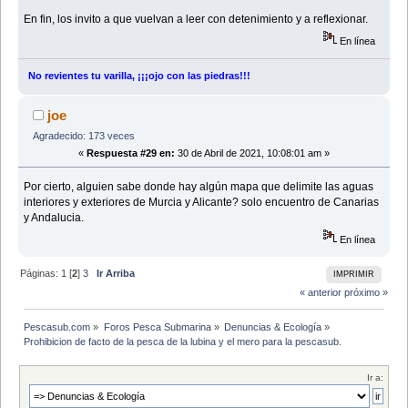
En fin, los invito a que vuelvan a leer con detenimiento y a reflexionar.
En línea
No revientes tu varilla, ¡¡¡ojo con las piedras!!!
joe
Agradecido: 173 veces
«
Respuesta #29 en:
30 de Abril de 2021, 10:08:01 am »
Por cierto, alguien sabe donde hay algún mapa que delimite las aguas
interiores y exteriores de Murcia y Alicante? solo encuentro de Canarias
y Andalucia.
En línea
Páginas:
1
[
2
]
3
Ir Arriba
IMPRIMIR
« anterior
próximo »
Pescasub.com
»
Foros Pesca Submarina
»
Denuncias & Ecología
»
Prohibicion de facto de la pesca de la lubina y el mero para la pescasub.
Ir a: