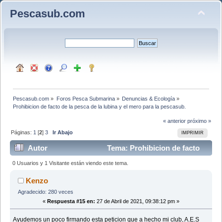
Pescasub.com
Pescasub.com
»
Foros Pesca Submarina
»
Denuncias & Ecología
»
Prohibicion de facto de la pesca de la lubina y el mero para la pescasub.
« anterior
próximo »
Páginas:
1
[
2
]
3
Ir Abajo
IMPRIMIR
Autor
Tema: Prohibicion de facto
de la pesca de la lubina y el mero para la pescasub.
0 Usuarios y 1 Visitante están viendo este tema.
(Leído 31039 veces)
Kenzo
Agradecido: 280 veces
«
Respuesta #15 en:
27 de Abril de 2021, 09:38:12 pm »
Ayudemos un poco firmando esta peticion que a hecho mi club, A.E.S