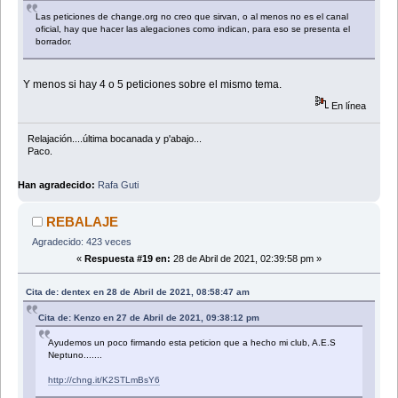
Las peticiones de change.org no creo que sirvan, o al menos no es el canal
oficial, hay que hacer las alegaciones como indican, para eso se presenta el
borrador.
Y menos si hay 4 o 5 peticiones sobre el mismo tema.
En línea
Relajación....última bocanada y p'abajo...
Paco.
Han agradecido:
Rafa Guti
REBALAJE
Agradecido: 423 veces
«
Respuesta #19 en:
28 de Abril de 2021, 02:39:58 pm »
Cita de: dentex en 28 de Abril de 2021, 08:58:47 am
Cita de: Kenzo en 27 de Abril de 2021, 09:38:12 pm
Ayudemos un poco firmando esta peticion que a hecho mi club, A.E.S
Neptuno.......
http://chng.it/K2STLmBsY6