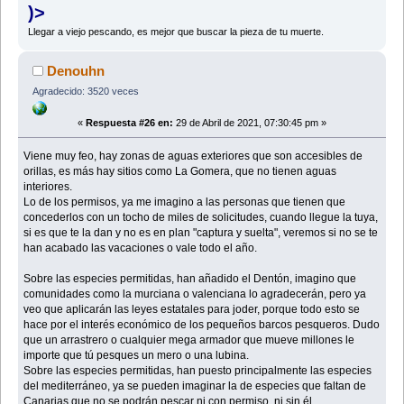
)>
Llegar a viejo pescando, es mejor que buscar la pieza de tu muerte.
Denouhn
Agradecido: 3520 veces
«
Respuesta #26 en:
29 de Abril de 2021, 07:30:45 pm »
Viene muy feo, hay zonas de aguas exteriores que son accesibles de
orillas, es más hay sitios como La Gomera, que no tienen aguas
interiores.
Lo de los permisos, ya me imagino a las personas que tienen que
concederlos con un tocho de miles de solicitudes, cuando llegue la tuya,
si es que te la dan y no es en plan "captura y suelta", veremos si no se te
han acabado las vacaciones o vale todo el año.
Sobre las especies permitidas, han añadido el Dentón, imagino que
comunidades como la murciana o valenciana lo agradecerán, pero ya
veo que aplicarán las leyes estatales para joder, porque todo esto se
hace por el interés económico de los pequeños barcos pesqueros. Dudo
que un arrastrero o cualquier mega armador que mueve millones le
importe que tú pesques un mero o una lubina.
Sobre las especies permitidas, han puesto principalmente las especies
del mediterráneo, ya se pueden imaginar la de especies que faltan de
Canarias que no se podrán pescar ni con permiso, ni sin él.