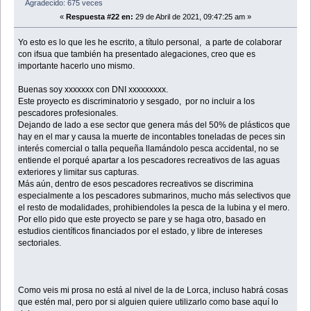
Agradecido: 675 veces
«
Respuesta #22 en:
29 de Abril de 2021, 09:47:25 am »
Yo esto es lo que les he escrito, a título personal, a parte de colaborar
con ifsua que también ha presentado alegaciones, creo que es
importante hacerlo uno mismo.
Buenas soy xxxxxxx con DNI xxxxxxxxx.
Este proyecto es discriminatorio y sesgado, por no incluir a los
pescadores profesionales.
Dejando de lado a ese sector que genera más del 50% de plásticos que
hay en el mar y causa la muerte de incontables toneladas de peces sin
interés comercial o talla pequeña llamándolo pesca accidental, no se
entiende el porqué apartar a los pescadores recreativos de las aguas
exteriores y limitar sus capturas.
Más aún, dentro de esos pescadores recreativos se discrimina
especialmente a los pescadores submarinos, mucho más selectivos que
el resto de modalidades, prohibiendoles la pesca de la lubina y el mero.
Por ello pido que este proyecto se pare y se haga otro, basado en
estudios científicos financiados por el estado, y libre de intereses
sectoriales.
Como veis mi prosa no está al nivel de la de Lorca, incluso habrá cosas
que estén mal, pero por si alguien quiere utilizarlo como base aquí lo