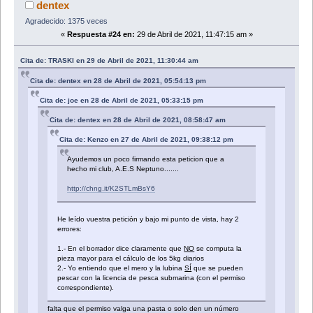
dentex
Agradecido: 1375 veces
«
Respuesta #24 en:
29 de Abril de 2021, 11:47:15 am »
Cita de: TRASKI en 29 de Abril de 2021, 11:30:44 am
Cita de: dentex en 28 de Abril de 2021, 05:54:13 pm
Cita de: joe en 28 de Abril de 2021, 05:33:15 pm
Cita de: dentex en 28 de Abril de 2021, 08:58:47 am
Cita de: Kenzo en 27 de Abril de 2021, 09:38:12 pm
Ayudemos un poco firmando esta peticion que a
hecho mi club, A.E.S Neptuno.......
http://chng.it/K2STLmBsY6
He leído vuestra petición y bajo mi punto de vista, hay 2
errores:
1.- En el borrador dice claramente que
NO
se computa la
pieza mayor para el cálculo de los 5kg diarios
2.- Yo entiendo que el mero y la lubina
SÍ
que se pueden
pescar con la licencia de pesca submarina (con el permiso
correspondiente).
falta que el permiso valga una pasta o solo den un número