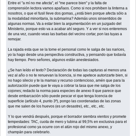
Entre el "a mí no me afecta", el "me parece bien" y la falta de
comprensión lectora vamos apañaos. Como si nos prohiben la linterna a
nosotros, o que el fusil lleve dos gomas, ¿está bien porque afecta sólo a
la modalidad minoritaria, la submarina? Además unos sinsentidos de
algunas normas. Va a estar bien la argumentación en un juzgado del
Ministerio, porque esto va a acabar ahí seguro. Y a ver si nos enteremos
de una vez, cuando veas las barbas del vecino cortar, pon las tuyas a
remojar.
La rajada esta que se la tome el personal como le salga de las narices,
yo la hago desde una perspectiva constructiva, y pensando que todavía
hay tiempo. Pero señores, algunos están anestesiados.
¿Se han leído el texto? Declaración de todas las capturas al menos una
vez al año o no te renuevan la licencia, si me apetece autorizarte bien, si
no hago silecio y te la mamas y recurso contencioso, amén que para la
autorización puede que te vaya a cobrar la tasa que me salga de los
cojones; redacto la norma para especies de anexo II que parece que
desde embarcación sólo puede pescar el que tenga licencia de
superficie (artículo 4, punto 3º), pongo las coordenadas de las zonas
que me salen de los huevos (es un desastre), etc., etc., etc.
Y lo que vendrá después, porque el borrador siembra vientos y promete
tempestades: TAC, cuota de mero y lubina al 99,5% en exclusiva para el
profesional como ya ocurre con el atún rojo del mismo anexo, y
champán para celebrarlo.