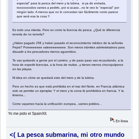
especial" para la pesca del mero y la lubina, si ya de entrada,
tooooooodos vamos a pedirlo, por si acaso...no le veo lo "especial" por
ningún lado. A menos que no lo concedan tan fácilmente como parece
que será esa la cosa !!
Es todo una mierda. Pero es como la licencia de pesca. ¿Qué te diferencia
tenerla de no tenerla?
¿Haber pagado 25€ y haber pasado el reconocimiento médico de la señorita
Pepis? Poeeeeeeee valeeeeeeeeee. Son meros trámites administrativos para
disuadir a los pescadores menos aguerridos.
Te vas quitando a gente por el camino, y de paso paso vas recaudando, a la
hora de expedir licencias, a la hora de multar...y tienes menos chocopulperos
en las playas.
Ni idea en cómo se quedará esto del mero y de la lubina.
Pero un hecho es que está prohibida en el mar del Norte, en Francia atlántica
solo se permite un ejemplar. Y el mero y la corva tb prohibidos en francia. Y la
linterna...
Como vayamos hacia la unificación europea...vamos jodidos...
Yo me pido el SpainXit.
En línea
<( La pesca submarina, mi otro mundo