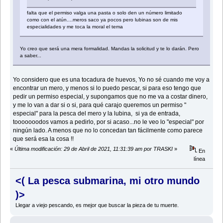
falta que el permiso valga una pasta o solo den un número limitado
como con el atún....meros saco ya pocos pero lubinas son de mis
especialidades y me toca la moral el tema
Yo creo que será una mera formalidad. Mandas la solicitud y te lo darán. Pero
a saber...
Yo considero que es una tocadura de huevos, Yo no sé cuando me voy a
encontrar un mero, y menos si lo puedo pescar, si para eso tengo que
pedir un permiso especial, y supongamos que no me va a costar dinero,
y me lo van a dar si o si, para qué carajo queremos un permiso "
especial" para la pesca del mero y la lubina, si ya de entrada,
tooooooodos vamos a pedirlo, por si acaso...no le veo lo "especial" por
ningún lado. A menos que no lo concedan tan fácilmente como parece
que será esa la cosa !!
«
Última modificación: 29 de Abril de 2021, 11:31:39 am por TRASKI
»
En
línea
<( La pesca submarina, mi otro mundo
)>
Llegar a viejo pescando, es mejor que buscar la pieza de tu muerte.