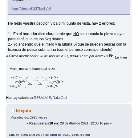
http://chng.it/K2STLmBsY6
He leído vuestra petición y bajo mi punto de vista, hay 2 errores:
1.- En el borrador dice claramente que
NO
se computa la pieza mayor
para el cálculo de los 5kg diarios
2.- Yo entiendo que el mero y la lubina
SÍ
que se pueden pescar con la
licencia de pesca submarina (con el permiso correspondiente).
«
Última modificación: 28 de Abril de 2021, 09:44:37 am por dentex
»
En línea
Mero, merazo, bueno pal bazo
><(((°>`·.¸¸.·´¯`·.¸.·´¯`·...¸><(((º>
><(((º>`·.¸¸.·´¯`·.¸.·´¯`·...¸><(((°>
><(((º>`·.¸¸.·´¯`·.¸.·´¯`·...¸><(((°>
Han agradecido:
REBALAJE
,
Rafa Guti
Efejota
Agradecido: 2995 veces
«
Respuesta #18 en:
28 de Abril de 2021, 12:33:10 pm »
Cita de: Rafa Guti en 27 de Abril de 2021, 11:07:19 pm