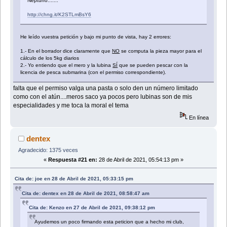
Neptuno.......
http://chng.it/K2STLmBsY6
He leído vuestra petición y bajo mi punto de vista, hay 2 errores:
1.- En el borrador dice claramente que
NO
se computa la pieza mayor para el
cálculo de los 5kg diarios
2.- Yo entiendo que el mero y la lubina
SÍ
que se pueden pescar con la
licencia de pesca submarina (con el permiso correspondiente).
falta que el permiso valga una pasta o solo den un número limitado
como con el atún....meros saco ya pocos pero lubinas son de mis
especialidades y me toca la moral el tema
En línea
dentex
Agradecido: 1375 veces
«
Respuesta #21 en:
28 de Abril de 2021, 05:54:13 pm »
Cita de: joe en 28 de Abril de 2021, 05:33:15 pm
Cita de: dentex en 28 de Abril de 2021, 08:58:47 am
Cita de: Kenzo en 27 de Abril de 2021, 09:38:12 pm
Ayudemos un poco firmando esta peticion que a hecho mi club,