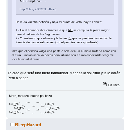
A.E.S Neptuno.......
http://chng.it/K2STLmBsY6
He leído vuestra petición y bajo mi punto de vista, hay 2 errores:
1.- En el borrador dice claramente que
NO
se computa la pieza mayor
para el cálculo de los 5kg diarios
2.- Yo entiendo que el mero y la lubina
SÍ
que se pueden pescar con la
licencia de pesca submarina (con el permiso correspondiente).
falta que el permiso valga una pasta o solo den un número limitado como con
el atún....meros saco ya pocos pero lubinas son de mis especialidades y me
toca la moral el tema
Yo creo que será una mera formalidad. Mandas la solicitud y te lo darán.
Pero a saber...
En línea
Mero, merazo, bueno pal bazo
><(((°>`·.¸¸.·´¯`·.¸.·´¯`·...¸><(((º>
><(((º>`·.¸¸.·´¯`·.¸.·´¯`·...¸><(((°>
><(((º>`·.¸¸.·´¯`·.¸.·´¯`·...¸><(((°>
BleepHazard