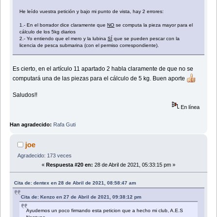
He leído vuestra petición y bajo mi punto de vista, hay 2 errores:
1.- En el borrador dice claramente que
NO
se computa la pieza mayor para el
cálculo de los 5kg diarios
2.- Yo entiendo que el mero y la lubina
SÍ
que se pueden pescar con la
licencia de pesca submarina (con el permiso correspondiente).
Es cierto, en el artículo 11 apartado 2 habla claramente de que no se
computará una de las piezas para el cálculo de 5 kg. Buen aporte
Saludos!!
En línea
Han agradecido:
Rafa Guti
joe
Agradecido: 173 veces
«
Respuesta #20 en:
28 de Abril de 2021, 05:33:15 pm »
Cita de: dentex en 28 de Abril de 2021, 08:58:47 am
Cita de: Kenzo en 27 de Abril de 2021, 09:38:12 pm
Ayudemos un poco firmando esta peticion que a hecho mi club, A.E.S