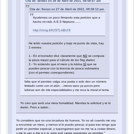
Cita de: dentex en 28 de Abril de 2021, 08:58:47 am
Cita de: Kenzo en 27 de Abril de 2021, 09:38:12 pm
Ayudemos un poco firmando esta peticion que a
hecho mi club, A.E.S Neptuno.......
http://chng.it/K2STLmBsY6
He leído vuestra petición y bajo mi punto de vista, hay
2 errores:
1.- En el borrador dice claramente que
NO
se computa
la pieza mayor para el cálculo de los 5kg diarios
2.- Yo entiendo que el mero y la lubina
SÍ
que se
pueden pescar con la licencia de pesca submarina
(con el permiso correspondiente).
falta que el permiso valga una pasta o solo den un número
limitado como con el atún....meros saco ya pocos pero
lubinas son de mis especialidades y me toca la moral el tema
Yo creo que será una mera formalidad. Mandas la solicitud y te lo
darán. Pero a saber...
Yo considero que es una tocadura de huevos, Yo no sé cuando me voy
a encontrar un mero, y menos si lo puedo pescar, si para eso tengo que
pedir un permiso especial, y supongamos que no me va a costar dinero,
y me lo van a dar si o si, para qué carajo queremos un permiso "