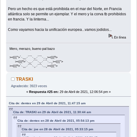
Pero un hecho es que está prohibida en el mar del Norte, en Francia
atlántica solo se permite un ejemplar. Y el mero y la corva tb prohibidos
en francia. Y la linterna...
Como vayamos hacia la unificación europea...vamos jodidos...
En línea
Mero, merazo, bueno pal bazo
><(((°>`·.¸¸.·´¯`·.¸.·´¯`·...¸><(((º>
><(((º>`·.¸¸.·´¯`·.¸.·´¯`·...¸><(((°>
><(((º>`·.¸¸.·´¯`·.¸.·´¯`·...¸><(((°>
TRASKI
Agradecido: 3923 veces
«
Respuesta #25 en:
29 de Abril de 2021, 12:06:54 pm »
Cita de: dentex en 29 de Abril de 2021, 11:47:15 am
Cita de: TRASKI en 29 de Abril de 2021, 11:30:44 am
Cita de: dentex en 28 de Abril de 2021, 05:54:13 pm
Cita de: joe en 28 de Abril de 2021, 05:33:15 pm