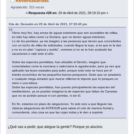
Revientavarillas
Agradecido: 315 veces
«
Respuesta #28 en:
29 de Abril de 2021, 09:19:10 pm »
Cita de: Denouhn en 29 de Abril de 2021, 07:30:45 pm
Viene muy feo, hay zonas de aguas exteriores que son accesibles de orillas,
es más hay sitios como La Gomera, que no tienen aguas interiores.
Lo de los permisos, ya me imagino a las personas que tienen que concederlos
con un tocho de miles de solicitudes, cuando llegue la tuya, si es que te la dan
y no es en plan "captura y suelta", veremos si no se te han acabado las
vacaciones o vale todo el año.
Sobre las especies permitidas, han añadido el Dentón, imagino que
comunidades como la murciana o valenciana lo agradecerán, pero ya veo que
aplicarán las leyes estatales para joder, porque todo esto se hace por el
interés económico de los pequeños barcos pesqueros. Dudo que un arrastrero
o cualquier mega armador que mueve millones le importe que tú pesques un
mero o una lubina.
Sobre las especies permitidas, han puesto principalmente las especies del
mediterráneo, ya se pueden imaginar la de especies que faltan de Canarias
que no se podrán pescar ni con permiso, ni sin él.
En fin, estamos en plazo de alegaciones. Yo solo rezo a que lleguen las
clásicas alegaciones de ACPESUR para salvar el culo de manera formal y
contundente, otra cosa es que las cojan todas y le den a suprimir.
¿Qué vas a pedir, que alegue la gente? Porque yo alucino.