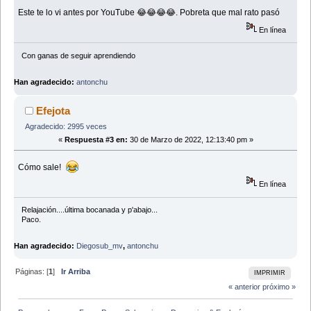
Este te lo vi antes por YouTube 😂😂😂😂. Pobreta que mal rato pasó
En línea
Con ganas de seguir aprendiendo
Han agradecido:
antonchu
Efejota
Agradecido: 2995 veces
«
Respuesta #3 en:
30 de Marzo de 2022, 12:13:40 pm »
Cómo sale!
En línea
Relajación....última bocanada y p'abajo...
Paco.
Han agradecido:
Diegosub_mv
,
antonchu
Páginas: [
1
]
Ir Arriba
IMPRIMIR
« anterior
próximo »