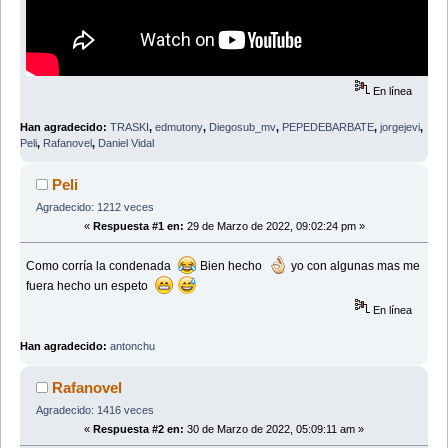
En línea
Han agradecido:
TRASKI
,
edmutony
,
Diegosub_mv
,
PEPEDEBARBATE
,
jorgejevi
,
Peli
,
Rafanovel
,
Daniel Vidal
Peli
Agradecido: 1212 veces
«
Respuesta #1 en:
29 de Marzo de 2022, 09:02:24 pm »
Como corría la condenada
Bien hecho
yo con algunas mas me
fuera hecho un espeto
En línea
Han agradecido:
antonchu
Rafanovel
Agradecido: 1416 veces
«
Respuesta #2 en:
30 de Marzo de 2022, 05:09:11 am »