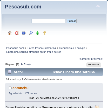
Pescasub.com
Pescasub.com
»
Foros Pesca Submarina
»
Denuncias & Ecología
»
Libero una sardina atrapada en un trozo de red
« anterior
próximo »
Páginas: [
1
]
Ir Abajo
IMPRIMIR
Autor
Tema: Libero una sardina
atrapada en un trozo de red (Leído 9128 veces)
0 Usuarios y 1 Visitante están viendo este tema.
antonchu
Agradecido: 1479 veces
«
en:
29 de Marzo de 2022, 08:52:18 pm »
Ya me llegó la pegatina de Greenpeace para ponérsela a la zodiac