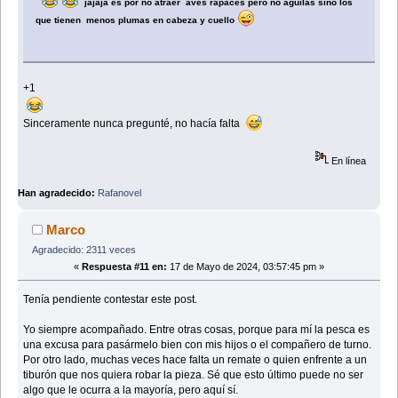
jajaja es por no atraer aves rapaces pero no àguilas sino los
que tienen menos plumas en cabeza y cuello
+1
Sinceramente nunca pregunté, no hacía falta
En línea
Han agradecido:
Rafanovel
Marco
Agradecido: 2311 veces
«
Respuesta #11 en:
17 de Mayo de 2024, 03:57:45 pm »
Tenía pendiente contestar este post.
Yo siempre acompañado. Entre otras cosas, porque para mí la pesca es
una excusa para pasármelo bien con mis hijos o el compañero de turno.
Por otro lado, muchas veces hace falta un remate o quien enfrente a un
tiburón que nos quiera robar la pieza. Sé que esto último puede no ser
algo que le ocurra a la mayoría, pero aquí sí.