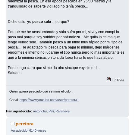
ralentizar la pesca. En esa época pescaba en 25/30 metros y la
tranquilidad de saberte vigilado no tenía precio...
Dicho esto,
yo pesco solo
... porqué?
Porqué me he acostumbrado y sólo sufro por mí, si voy con compi lo
paso mal porque soy sufridor por naturaleza... Me quita la calma que
tengo yendo solo. También pesco a un ritmo muy rápido por mi tipo de
pesca... He adaptado mi pesca para bajar lo mínimo, dejo márgenes
enoormes e intento no jugarme el tipo nunca pero lo más importante es
que a la mínima sensación torcida fuera haya lo que haya abajo.
Pero tengo claro que si me da otro síncope voy sin red...
Saludos
En línea
Quien quiera pescado que se moje el culo...
Canal:
https://www.youtube.com/user/peretora1
Han agradecido:
antonchu
,
Peli
,
Rafanovel
peretora
Agradecido: 6140 veces