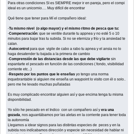
Para otras condiciones SI es SIEMPRE mejor ir en pareja, pero el compi
ideal es un unicornio..... Muy difícil de encontrar
Qué tiene que tener para Mí el compañero ideal:
-
Tu mismo nivel (o algo mayor) y el mismo ritmo de pesca que tu:
-
Compenetración
: que se ventile durante tu appnea y no esté 5 o 10
minutos para bajar tras tu subida. Si no se eterniza y frío y la ansiedad te
calan.
-
Autocontrol
para que vigile de cabo a rabo tu apnea y el ansia no lo
haga desatender tu bajada a la primera de cambio
-
Comprensión de las distancias desde las que debe vigilarte
sin
espantarte el pescado en función de las condiciones ( fondo, visibilidad
corriente etc...)
-
Respeto por los puntos que le enseñas
yo tengo una norma
inquebrantable si alguien me enseña un waypoint lo visito con él o solo..
pero me he levado muchas puñaladas
Es muy complicado encontrar alguien así y que encima tenga tu misma
disponibilidad.
Yo sólo he pescado en el Indico con un compañero así y
era una
gozada
, nos aguantábamos por las aletas en la corriente para tener toda
la autonomía
Llegamos a idear signos para las distintas especies de peces y en la
subida nos indícabamos dirección y especie sin necesidad de hablar ni