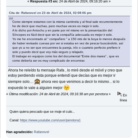
«
Respuesta #3 en:
24 de Abril de 2024, 09:16:20 am »
Cita de: Rafanovel en 23 de Abril de 2024, 02:08:06 pm
Como siempre estamos con la misma cantinela y al final sale recurrentemente
he de decir que muchas, pero muchas veces es mejor ir solo.
A lo dicho por Antochu y en parte por mí mismo en la presentación del
Síncopes es fácil decir que sin la compañía adecuada es mejor ir solo.
Yo me he encontrado al “ compañero “ a 150 mts de la boya lo menos después
de haber revisado cuevas por ver si estaba en vez de pescar buscándolo, así
que yo a no ser que encuentres la pareja, trío o cuarteto perfecto prefiero ir
solo y puedo decir que voy más seguro y relajado.
El trabajar en equipos como los del documental “Entre dos mares” , que es
como debería ser es muy complicado de encontrar.
Ahora he releído tu mensaje Rafa , lo miré desde el móvil y creo que
estoy perdiendo vista porque entendí que decías que es mejor ir
siempre solo....
ahora veo que venimos a decir lo mismo... si lo
expuesto le vale a alguien mejor
«
Última modificación: 24 de Abril de 2024, 09:16:38 am por peretora
»
En
línea
Quien quiera pescado que se moje el culo...
Canal:
https://www.youtube.com/user/peretora1
Han agradecido:
Rafanovel