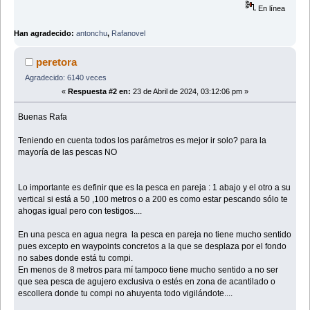
En línea
Han agradecido:
antonchu
,
Rafanovel
peretora
Agradecido: 6140 veces
«
Respuesta #2 en:
23 de Abril de 2024, 03:12:06 pm »
Buenas Rafa
Teniendo en cuenta todos los parámetros es mejor ir solo? para la
mayoría de las pescas NO
Lo importante es definir que es la pesca en pareja : 1 abajo y el otro a su
vertical si está a 50 ,100 metros o a 200 es como estar pescando sólo te
ahogas igual pero con testigos....
En una pesca en agua negra la pesca en pareja no tiene mucho sentido
pues excepto en waypoints concretos a la que se desplaza por el fondo
no sabes donde está tu compi.
En menos de 8 metros para mí tampoco tiene mucho sentido a no ser
que sea pesca de agujero exclusiva o estés en zona de acantilado o
escollera donde tu compi no ahuyenta todo vigilándote....