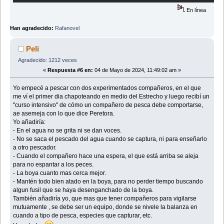
En línea
Han agradecido:
Rafanovel
Peli
Agradecido: 1212 veces
«
Respuesta #6 en:
04 de Mayo de 2024, 11:49:02 am »
Yo empecé a pescar con dos experimentados compañeros, en el que
me ví el primer dia chapoteando en medio del Estrecho y luego recibí un
"curso intensivo" de cómo un compañero de pesca debe comportarse,
ae asemeja con lo que dice Peretora.
Yo añadiría:
- En el agua no se grita ni se dan voces.
- No se saca el pescado del agua cuando se captura, ni para enseñarlo
a otro pescador.
- Cuando el compañero hace una espera, el que está arriba se aleja
para no espantar a los peces.
- La boya cuanto mas cerca mejor.
- Mantén todo bien atado en la boya, para no perder tiempo buscando
algun fusil que se haya desenganchado de la boya.
También añadiría yo, que mas que tener compañeros para vigilarse
mutuamente , se debe ser un equipo, donde se nivele la balanza en
cuando a tipo de pesca, especies que capturar, etc.