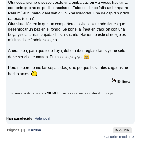
Otra cosa, siempre pesco desde una embarcación y a veces hay tanta
corriente que no es posible anclarse. Entonces hace falta un barquero.
Para mí, el número ideal son o 3 o 5 pescadores. Uno de capitán y dos
parejas (o una).
Otra situación en la que un compañero es vital es cuando tienes que
desenrocar un pez en el fondo. Se pone la línea en tracción con una
boya y se alternan bajadas hasta sacarlo. Haciendo esto el riesgo es
mínimo. Haciéndolo solo, no.
Ahora bien, para que todo fluya, debe haber reglas claras y uno solo
debe ser el que manda. En mi caso, soy yo
.
Pero no porque me las sepa todas, sino porque bastantes cagadas he
hecho antes.
En línea
Un mal día de pesca es SIEMPRE mejor que un buen dí­a de trabajo
Han agradecido:
Rafanovel
Páginas: [
1
]
Ir Arriba
IMPRIMIR
« anterior
próximo »