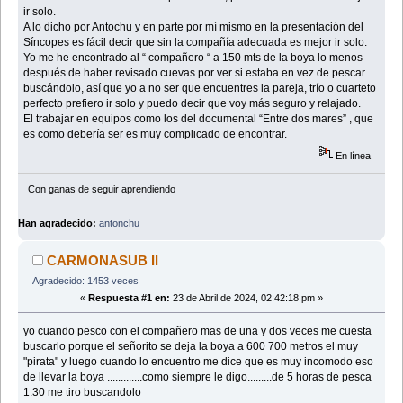
ir solo.
A lo dicho por Antochu y en parte por mí mismo en la presentación del
Síncopes es fácil decir que sin la compañía adecuada es mejor ir solo.
Yo me he encontrado al “ compañero “ a 150 mts de la boya lo menos
después de haber revisado cuevas por ver si estaba en vez de pescar
buscándolo, así que yo a no ser que encuentres la pareja, trío o cuarteto
perfecto prefiero ir solo y puedo decir que voy más seguro y relajado.
El trabajar en equipos como los del documental “Entre dos mares” , que
es como debería ser es muy complicado de encontrar.
En línea
Con ganas de seguir aprendiendo
Han agradecido:
antonchu
CARMONASUB II
Agradecido: 1453 veces
«
Respuesta #1 en:
23 de Abril de 2024, 02:42:18 pm »
yo cuando pesco con el compañero mas de una y dos veces me cuesta
buscarlo porque el señorito se deja la boya a 600 700 metros el muy
"pirata" y luego cuando lo encuentro me dice que es muy incomodo eso
de llevar la boya .............como siempre le digo.........de 5 horas de pesca
1.30 me tiro buscandolo