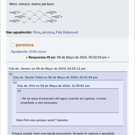
Mero, merazo, bueno pal bazo
><(((°>`·.¸¸.·´¯`·.¸.·´¯`·...¸><(((º>
><(((º>`·.¸¸.·´¯`·.¸.·´¯`·...¸><(((°>
><(((º>`·.¸¸.·´¯`·.¸.·´¯`·...¸><(((°>
Han agradecido:
Pera
,
peretora
,
Peli
,
Rafanovel
peretora
Agradecido: 6140 veces
«
Respuesta #9 en:
08 de Mayo de 2024, 05:02:03 pm »
Cita de: dentex en 08 de Mayo de 2024, 04:55:13 pm
Cita de: Daniel Vidal en 08 de Mayo de 2024, 04:41:08 pm
Cita de: Peli en 04 de Mayo de 2024, 11:49:02 am
- No se saca el pescado del agua cuando se captura, ni para
enseñarlo a otro pescador.
Hola Peli este porque seria? Saludos
Porque puede venir una águila pescadora, llevarse tu captura y quedarte