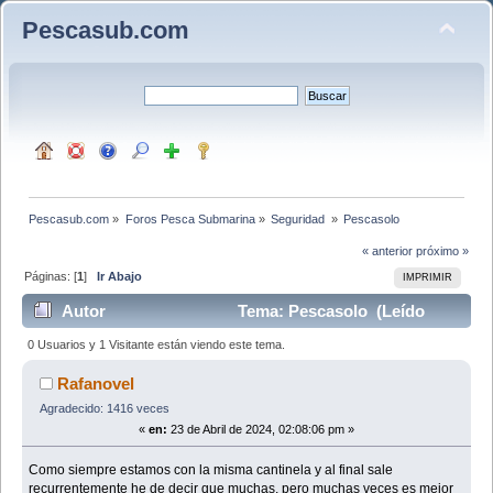
Pescasub.com
Pescasub.com
»
Foros Pesca Submarina
»
Seguridad 
»
Pescasolo 
« anterior
próximo »
Páginas: [
1
]
Ir Abajo
IMPRIMIR
Autor
Tema: Pescasolo (Leído
30203 veces)
0 Usuarios y 1 Visitante están viendo este tema.
Rafanovel
Agradecido: 1416 veces
«
en:
23 de Abril de 2024, 02:08:06 pm »
Como siempre estamos con la misma cantinela y al final sale
recurrentemente he de decir que muchas, pero muchas veces es mejor