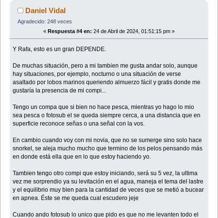
Daniel Vidal
Agradecido: 248 veces
«
Respuesta #4 en:
24 de Abril de 2024, 01:51:15 pm »
Y Rafa, esto es un gran DEPENDE.
De muchas situación, pero a mi tambien me gusta andar solo, aunque
hay situaciones, por ejemplo, nocturno o una situación de verse
asaltado por lobos marinos queriendo almuerzo fácil y gratis donde me
gustaría la presencia de mi compi...
Tengo un compa que si bien no hace pesca, mientras yo hago lo mio
sea pesca o fotosub el se queda siempre cerca, a una distancia que en
superficie reconoce señas o una señal con la vos.
En cambio cuando voy con mi novia, que no se sumerge sino solo hace
snorkel, se aleja mucho mucho que termino de los pelos pensando más
en donde está ella que en lo que estoy haciendo yo.
Tambien tengo otro compi que estoy iniciando, será su 5 vez, la ultima
vez me sorprendio ya su levitación en el agua, maneja el tema del lastre
y el equilibrio muy bien para la cantidad de veces que se metió a bucear
en apnea. Éste se me queda cual escudero jeje
Cuando ando fotosub lo unico que pido es que no me levanten todo el