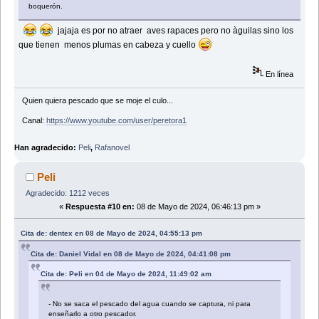
boquerón.
jajaja es por no atraer aves rapaces pero no àguilas sino los
que tienen menos plumas en cabeza y cuello
En línea
Quien quiera pescado que se moje el culo...
Canal:
https://www.youtube.com/user/peretora1
Han agradecido:
Peli
,
Rafanovel
Peli
Agradecido: 1212 veces
«
Respuesta #10 en:
08 de Mayo de 2024, 06:46:13 pm »
Cita de: dentex en 08 de Mayo de 2024, 04:55:13 pm
Cita de: Daniel Vidal en 08 de Mayo de 2024, 04:41:08 pm
Cita de: Peli en 04 de Mayo de 2024, 11:49:02 am
- No se saca el pescado del agua cuando se captura, ni para
enseñarlo a otro pescador.