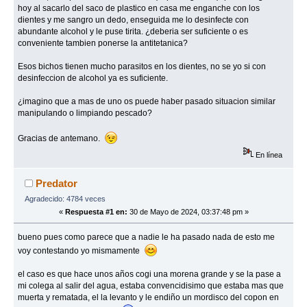
hoy al sacarlo del saco de plastico en casa me enganche con los
dientes y me sangro un dedo, enseguida me lo desinfecte con
abundante alcohol y le puse tirita. ¿deberia ser suficiente o es
conveniente tambien ponerse la antitetanica?
Esos bichos tienen mucho parasitos en los dientes, no se yo si con
desinfeccion de alcohol ya es suficiente.
¿imagino que a mas de uno os puede haber pasado situacion similar
manipulando o limpiando pescado?
Gracias de antemano.
En línea
Predator
Agradecido: 4784 veces
«
Respuesta #1 en:
30 de Mayo de 2024, 03:37:48 pm »
bueno pues como parece que a nadie le ha pasado nada de esto me
voy contestando yo mismamente
el caso es que hace unos años cogi una morena grande y se la pase a
mi colega al salir del agua, estaba convencidisimo que estaba mas que
muerta y rematada, el la levanto y le endiño un mordisco del copon en