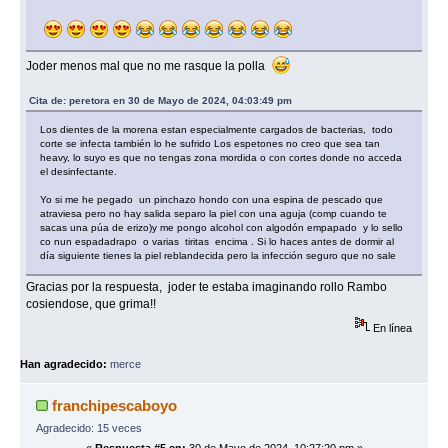
Joder menos mal que no me rasque la polla
Cita de: peretora en 30 de Mayo de 2024, 04:03:49 pm
Los dientes de la morena estan especialmente cargados de bacterias, todo
corte se infecta también lo he sufrido Los espetones no creo que sea tan
heavy, lo suyo es que no tengas zona mordida o con cortes donde no acceda
el desinfectante.
Yo si me he pegado un pinchazo hondo con una espina de pescado que
atraviesa pero no hay salida separo la piel con una aguja (comp cuando te
sacas una púa de erizo)y me pongo alcohol con algodón empapado y lo sello
co nun espadadrapo o varias tiritas encima . Si lo haces antes de dormir al
día siguiente tienes la piel reblandecida pero la infección seguro que no sale
Gracias por la respuesta, joder te estaba imaginando rollo Rambo
cosiendose, que grima!!
En línea
Han agradecido:
merce
franchipescaboyo
Agradecido: 15 veces
«
Respuesta #5 en:
30 de Mayo de 2024, 10:27:20 pm »