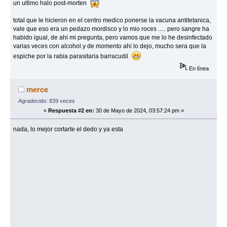
un ultimo halo post-morten
total que le hicieron en el centro medico ponerse la vacuna antitetanica,
vale que eso era un pedazo mordisco y lo mio roces ..... pero sangre ha
habido igual, de ahi mi pregunta, pero vamos que me lo he desinfectado
varias veces con alcohol y de momento ahi lo dejo, mucho sera que la
espiche por la rabia parasitaria barracudil
En línea
merce
Agradecido: 839 veces
«
Respuesta #2 en:
30 de Mayo de 2024, 03:57:24 pm »
nada, lo mejor cortarte el dedo y ya esta