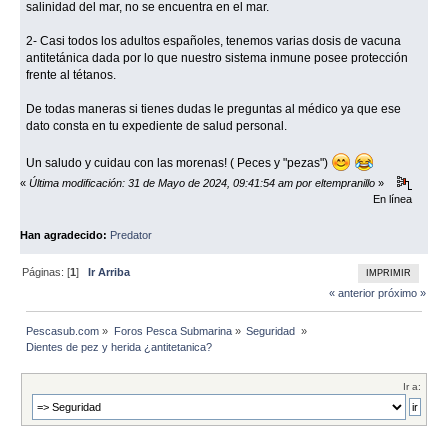
salinidad del mar, no se encuentra en el mar.
2- Casi todos los adultos españoles, tenemos varias dosis de vacuna
antitetánica dada por lo que nuestro sistema inmune posee protección
frente al tétanos.
De todas maneras si tienes dudas le preguntas al médico ya que ese
dato consta en tu expediente de salud personal.
Un saludo y cuidau con las morenas! ( Peces y "pezas")
«
Última modificación: 31 de Mayo de 2024, 09:41:54 am por eltempranillo
»
En línea
Han agradecido:
Predator
Páginas: [
1
]
Ir Arriba
IMPRIMIR
« anterior
próximo »
Pescasub.com
»
Foros Pesca Submarina
»
Seguridad 
»
Dientes de pez y herida ¿antitetanica?
Ir a: