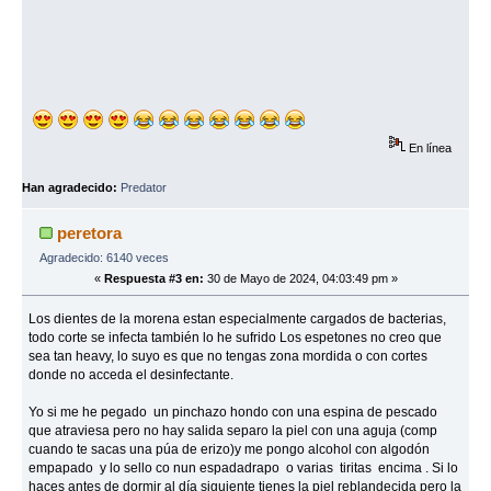
En línea
Han agradecido:
Predator
peretora
Agradecido: 6140 veces
«
Respuesta #3 en:
30 de Mayo de 2024, 04:03:49 pm »
Los dientes de la morena estan especialmente cargados de bacterias,
todo corte se infecta también lo he sufrido Los espetones no creo que
sea tan heavy, lo suyo es que no tengas zona mordida o con cortes
donde no acceda el desinfectante.
Yo si me he pegado un pinchazo hondo con una espina de pescado
que atraviesa pero no hay salida separo la piel con una aguja (comp
cuando te sacas una púa de erizo)y me pongo alcohol con algodón
empapado y lo sello co nun espadadrapo o varias tiritas encima . Si lo
haces antes de dormir al día siguiente tienes la piel reblandecida pero la