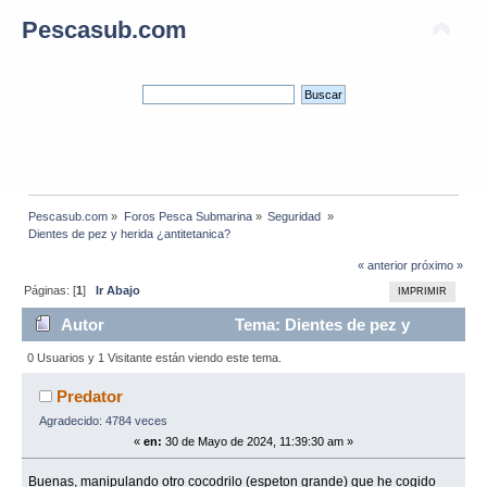
Pescasub.com
Pescasub.com
»
Foros Pesca Submarina
»
Seguridad 
»
Dientes de pez y herida ¿antitetanica?
« anterior
próximo »
Páginas: [
1
]
Ir Abajo
IMPRIMIR
Autor
Tema: Dientes de pez y
herida ¿antitetanica? (Leído 7738 veces)
0 Usuarios y 1 Visitante están viendo este tema.
Predator
Agradecido: 4784 veces
«
en:
30 de Mayo de 2024, 11:39:30 am »
Buenas, manipulando otro cocodrilo (espeton grande) que he cogido