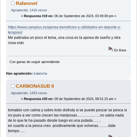
Rafanovel
Agradecido: 1416 veces
«
Respuesta #19 en:
06 de Septiembre de 2024, 03:49:08 pm »
https://www.careplus.es/apnea-beneficios-y-utilidades-en-deporte-y-
terapias/
Me patinaba un poco el tema, una cosa es la apnea de sueño y otra
cosa esto
En línea
Con ganas de seguir aprendiendo
Han agradecido:
kalancha
CARMONASUB II
Agradecido: 1453 veces
«
Respuesta #20 en:
09 de Septiembre de 2024, 08:51:15 am »
tomatelo con calma y sobre todo disfruta si se puede pescar se pesca si
no pues a ver como crecen las mariposas.........................no sabia nada
de lo que te ha pasado desde luego es una putada.........
en cuanto a la pesca creo positivamente que volveras...........date
tiempo......