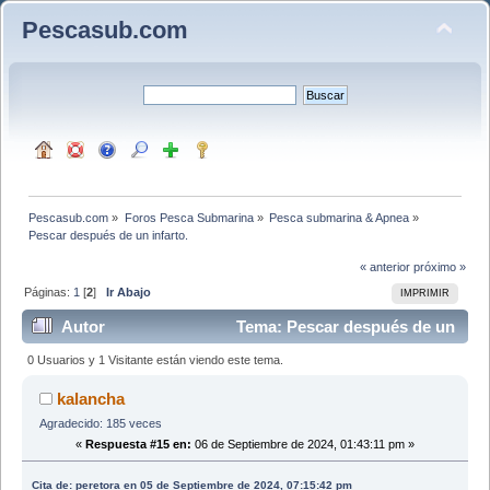
Pescasub.com
Pescasub.com
»
Foros Pesca Submarina
»
Pesca submarina & Apnea
»
Pescar después de un infarto.
« anterior
próximo »
Páginas:
1
[
2
]
Ir Abajo
IMPRIMIR
Autor
Tema: Pescar después de un
infarto. (Leído 8814 veces)
0 Usuarios y 1 Visitante están viendo este tema.
kalancha
Agradecido: 185 veces
«
Respuesta #15 en:
06 de Septiembre de 2024, 01:43:11 pm »
Cita de: peretora en 05 de Septiembre de 2024, 07:15:42 pm