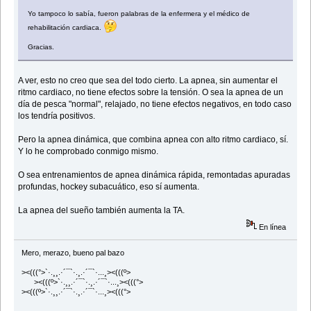
Yo tampoco lo sabía, fueron palabras de la enfermera y el médico de
rehabilitación cardiaca.
Gracias.
A ver, esto no creo que sea del todo cierto. La apnea, sin aumentar el
ritmo cardiaco, no tiene efectos sobre la tensión. O sea la apnea de un
día de pesca "normal", relajado, no tiene efectos negativos, en todo caso
los tendría positivos.
Pero la apnea dinámica, que combina apnea con alto ritmo cardiaco, sí.
Y lo he comprobado conmigo mismo.
O sea entrenamientos de apnea dinámica rápida, remontadas apuradas
profundas, hockey subacuático, eso sí aumenta.
La apnea del sueño también aumenta la TA.
En línea
Mero, merazo, bueno pal bazo
><(((°>`·.¸¸.·´¯`·.¸.·´¯`·...¸><(((º>
><(((º>`·.¸¸.·´¯`·.¸.·´¯`·...¸><(((°>
><(((º>`·.¸¸.·´¯`·.¸.·´¯`·...¸><(((°>