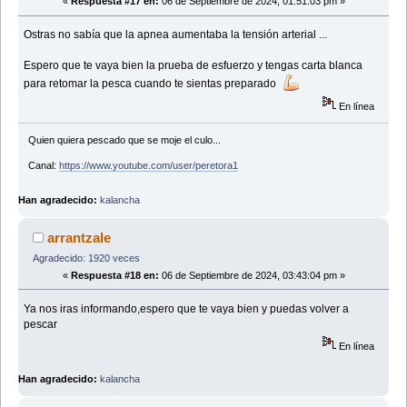
«
Respuesta #17 en:
06 de Septiembre de 2024, 01:51:03 pm »
Ostras no sabía que la apnea aumentaba la tensión arterial ...
Espero que te vaya bien la prueba de esfuerzo y tengas carta blanca
para retomar la pesca cuando te sientas preparado
En línea
Quien quiera pescado que se moje el culo...
Canal:
https://www.youtube.com/user/peretora1
Han agradecido:
kalancha
arrantzale
Agradecido: 1920 veces
«
Respuesta #18 en:
06 de Septiembre de 2024, 03:43:04 pm »
Ya nos iras informando,espero que te vaya bien y puedas volver a
pescar
En línea
Han agradecido:
kalancha