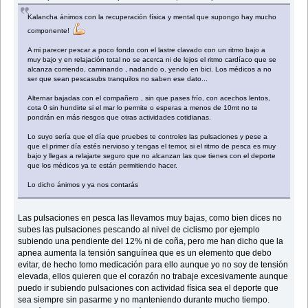
Kalancha ánimos con la recuperación física y mental que supongo hay mucho
componente!
A mi parecer pescar a poco fondo con el lastre clavado con un ritmo bajo a
muy bajo y en relajación total no se acerca ni de lejos el ritmo cardíaco que se
alcanza corriendo, caminando , nadando o. yendo en bici. Los médicos a no
ser que sean pescasubs tranquilos no saben ese dato...
Alternar bajadas con el compañero , sin que pases frío, con acechos lentos,
cota 0 sin hundirte si el mar lo permite o esperas a menos de 10mt no te
pondrán en más riesgos que otras actividades cotidianas.
Lo suyo sería que el día que pruebes te controles las pulsaciones y pese a
que el primer día estés nervioso y tengas el temor, si el ritmo de pesca es muy
bajo y llegas a relajarte seguro que no alcanzan las que tienes con el deporte
que los médicos ya te están permitiendo hacer.
Lo dicho ánimos y ya nos contarás
Las pulsaciones en pesca las llevamos muy bajas, como bien dices no
subes las pulsaciones pescando al nivel de ciclismo por ejemplo
subiendo una pendiente del 12% ni de coña, pero me han dicho que la
apnea aumenta la tensión sanguínea que es un elemento que debo
evitar, de hecho tomo medicación para ello aunque yo no soy de tensión
elevada, ellos quieren que el corazón no trabaje excesivamente aunque
puedo ir subiendo pulsaciones con actividad física sea el deporte que
sea siempre sin pasarme y no manteniendo durante mucho tiempo.