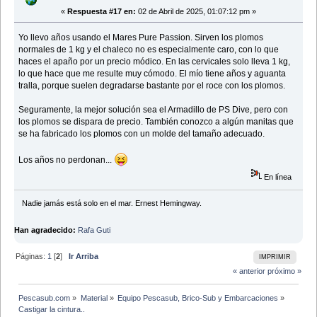
«
Respuesta #17 en:
02 de Abril de 2025, 01:07:12 pm »
Yo llevo años usando el Mares Pure Passion. Sirven los plomos
normales de 1 kg y el chaleco no es especialmente caro, con lo que
haces el apaño por un precio módico. En las cervicales solo lleva 1 kg,
lo que hace que me resulte muy cómodo. El mío tiene años y aguanta
tralla, porque suelen degradarse bastante por el roce con los plomos.
Seguramente, la mejor solución sea el Armadillo de PS Dive, pero con
los plomos se dispara de precio. También conozco a algún manitas que
se ha fabricado los plomos con un molde del tamaño adecuado.
Los años no perdonan...
En línea
Nadie jamás está solo en el mar. Ernest Hemingway.
Han agradecido:
Rafa Guti
Páginas:
1
[
2
]
Ir Arriba
IMPRIMIR
« anterior
próximo »
Pescasub.com
»
Material
»
Equipo Pescasub, Brico-Sub y Embarcaciones
»
Castigar la cintura..