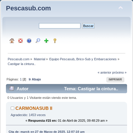
Pescasub.com
Pescasub.com
»
Material
»
Equipo Pescasub, Brico-Sub y Embarcaciones
»
Castigar la cintura..
« anterior
próximo »
Páginas:
1
[
2
]
Ir Abajo
IMPRIMIR
Autor
Tema: Castigar la cintura..
(Leído 3161 veces)
0 Usuarios y 1 Visitante están viendo este tema.
CARMONASUB II
Agradecido: 1453 veces
«
Respuesta #15 en:
01 de Abril de 2025, 09:48:29 am »
Cita de: marck en 27 de Marzo de 2025, 12:07:10 am