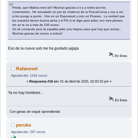
Preda, que Makina eres tio!! Muchas gracias a ti y a todos por los
comentarios.. He rescatado un par de chalecos de la PescaCueva y voy a ver
si los pongo a punto.. Uno es un Esporasub y otro un Picasso.. La verdad que
los vuestros tienen buena pinta y el PS ni te digo pero joder, son mos plomos
etc se te va a mas de 100 euros..
Os iré contando pero la espalda pide una mejora osea que hay que actuar...
Muchas gracias de nuevo a todos!!
Eso de la cueva sub me ha gustado jajjaja
En línea
Rafanovel
Agradecido: 1416 veces
«
Respuesta #16 en:
01 de Abril de 2025, 02:03:33 pm »
Ya no hay hombres…
En línea
Con ganas de seguir aprendiendo
peruko
Agradecido: 297 veces