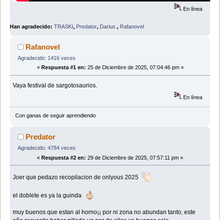
En línea
Han agradecido:
TRASKI
,
Predator
,
Darius.
,
Rafanovel
Rafanovel
Agradecido: 1416 veces
«
Respuesta #1 en:
25 de Diciembre de 2025, 07:04:46 pm »
Vaya festival de sargotosaurios.
En línea
Con ganas de seguir aprendiendo
Predator
Agradecido: 4784 veces
«
Respuesta #2 en:
29 de Diciembre de 2025, 07:57:11 pm »
Joer que pedazo recopilacion de onlyous 2025
el doblete es ya la guinda
muy buenos que estan al horno¡¡ por ni zona no abundan tanto, este