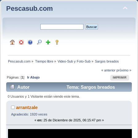
Pescasub.com
Pescasub.com
»
Tiempo libre
»
Video-Sub y Foto-Sub
»
Sargos breados
« anterior
próximo »
Páginas: [
1
]
Ir Abajo
IMPRIMIR
Autor
Tema: Sargos breados
(Leído 495 veces)
0 Usuarios y 1 Visitante están viendo este tema.
arrantzale
Agradecido: 1920 veces
«
en:
25 de Diciembre de 2025, 06:15:47 pm »