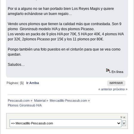
Por si a alguno no se han portado bien Los Reyes Magis y quiere
arreglarlo echándose un buen regalo…
Vendo unos plomos que tienen la calidad más que contrastada. Son 9
plomo Gironinsub modelo H/A y dos plomos Picasso.
Los vendo en packs de 9 plos H/A por 70€, 5 H/A por 40€, 4 plomos H/A
por 32€, 2plomos Picasso por 15€ y los 11 plomos por 80€.
Pongo también una foto puestos en el cinturón para que se vea como
quedan.
Saludos…
En línea
Páginas: [
1
]
Ir Arriba
IMPRIMIR
« anterior
próximo »
Pescasub.com
»
Material
»
Mercadillo Pescasub.com
»
Plomos Gironinsub H/A
Ir a: