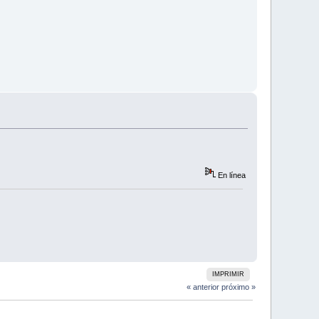
En línea
IMPRIMIR
« anterior
próximo »