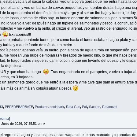
 estaba vacía y al sacar la cabeza, veo una corva gorda que me entra hasta la coc
 por el cantil y veo un banco de corvas pequeñas y un dentón detrás, hago una es
l de la apnea entra el dentón, le tiro muy largo y al ser un tiro bajo y trasero, le do
 de losas, encima de ellas hay un banco enorme de salmonetes, por lo menos 50
 no lo vuelvo a ver, después hago un triplete de salmonetes y pesco a continuaci
sfecho y me vuelvo a la orilla, al cruzar el arenal, veo un rastro de lenguado, lo 
ba
Extrabonus!!!
ía que entraba poniente fuerte, pero como hasta el lunes estaba el agua plato y cla
uy turbia y mar de fondo de más de un metro...
o podía pescar, apenas veía un metro, por la capa de agua turbia en suspensión, pe
alta, me rodean una nube de mojarras y breados de medio kilo, lo que me hace pens
ilidad, le hago ruidos y sigue su camino, con lo que me levanto del puesto y le dispar
la dejo tiesa...
 JUR y que chamba tengo
. Tras engancharla en el parapetes, vuelvo a bajar a
hecha, en 3 bajadas.
un salmonete gordo que me entró a la espera y me tuve que salir al enturbiarse del
pescáis más os animáis y colgáis alguna pesca
KI
,
PEPEDEBARBATE
,
Predator
,
coolshark
,
Rafa Guti
,
Peli
,
Saxxon
,
Rafanovel
broma]
 Junio de 2026, 07:35:51 pm »
l regreso al agua y las dos pescas tan wapas que te has marcado¡¡ cojonudas de tu