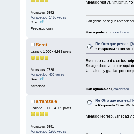
Menudo festival 👏👏👏👏. Yo
Mensajes: 1552
Agradecido: 1416 veces
Con ganas de seguir aprendiend
Sexo:
Pescasub.com
Han agradecido:
josedorado
Re:Otro que postea..[
Sergi..
«
Respuesta #4 en:
05 de
Usuario 1.000 - 4.999 posts
Buen reencuentro en tus hot
Se agradece verte por aqui de
Mensajes: 2726
Un saludo y gracias por comp
Agradecido: 480 veces
Sexo:
barcelona
Han agradecido:
josedorado
Re:Otro que postea..[
arrantzale
«
Respuesta #5 en:
05 de
Usuario 1.000 - 4.999 posts
Menudo regreso, variedad y 
Mensajes: 1551
Agradecido: 1920 veces