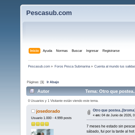
Pescasub.com
Inicio
Ayuda
Normas
Buscar
Ingresar
Registrarse
Pescasub.com
»
Foros Pesca Submarina
»
Cuenta al mundo tus salida
Páginas: [
1
]
Ir Abajo
Autor
Tema: Otro que postea.
0 Usuarios y 1 Visitante están viendo este tema.
Otro que postea..[broma
josedorado
«
en:
04 de Junio de 2026, 0
Usuario 1.000 - 4.999 posts
7 meses he estado sin pescar,
sábado, fui por la tarde al ho