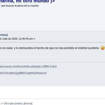
marina, mi otro mundo )>
r que buscar la pieza de tu muerte.
broma]
e Julio de 2026, 12:45:45 pm »
 no es nada y lo demuestra el hecho de que no has perdido el instinto/ punteria
.pescasub.com/foros/index.php/topic,14896.0.html
nel/UC9zobiinkQg3BBeFaqdb4eA/featured
s
»
Otro que postea..[broma]