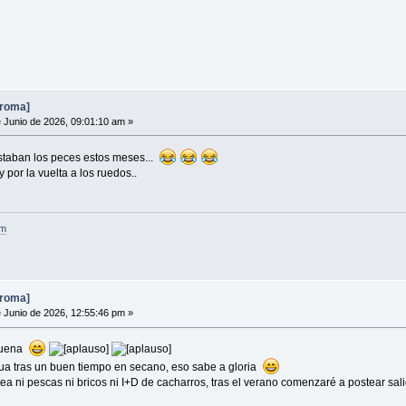
broma]
 Junio de 2026, 09:01:10 am »
estaban los peces estos meses...
por la vuelta a los ruedos..
om
broma]
 Junio de 2026, 12:55:46 pm »
buena
ua tras un buen tiempo en secano, eso sabe a gloria
ea ni pescas ni bricos ni I+D de cacharros, tras el verano comenzaré a postear s