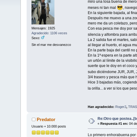
miro una losa buena de meros,
meses ni tan mal
, navego
En la siguiente bajada, al fina
Después me muevo a una zona
mero me da un coletazo, pero
Con esa pesca me doy por sati
Mensajes: 1925
Agradecido: 1106 veces
silencia y alfombra para arri
Sexo:
La 2 salida fue el martes, sab
Sin el mar me desvanezco
al llegar al huerto, el agua m
En la parte baja del cantil n
En la 1ª espera en la parte 
un urtón al límite de la visib
suerte que le doy en el coco y 
subo diciéndome JUR, JUR,
3/4 trasero y pesca más que 
Hice 3 bajadas más, cogiendo 
la orilla... a ver si los que 
Han agradecido:
Roger2
,
TRAS
Re:Otro que postea..[
Predator
«
Respuesta #1 en:
04 de
Usuario + 10.000 posts
Lo primero enhorabuena por e