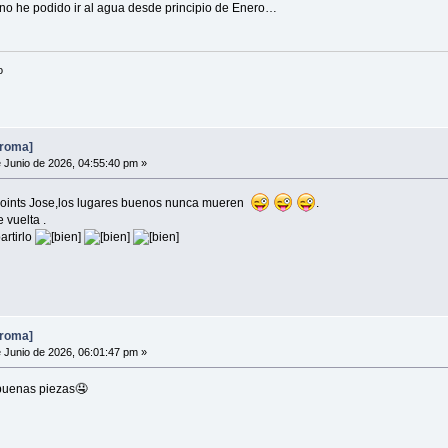
 no he podido ir al agua desde principio de Enero…
o
broma]
 Junio de 2026, 04:55:40 pm »
points Jose,los lugares buenos nunca mueren
.
 vuelta .
artirlo
broma]
 Junio de 2026, 06:01:47 pm »
buenas piezas🤤