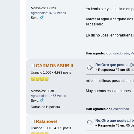
Mensajes: 17120
Ya temia ser yo el ultimo en p
Agradecido: 4784 veces
Sexo:
Volver al agua y cargarte do
el casillero..
Lo dicho Jose, enhorabuena p
Han agradecido:
josedorado
,
Pe
Re:Otro que postea..[
CARMONASUB II
«
Respuesta #2 en:
05 de
Usuario 1.000 - 4.999 posts
mis dos ultimas pescas han s
Muy buenos esos dentones.
Mensajes: 3638
Agradecido: 1453 veces
Sexo:
Detras de la peineta II
Han agradecido:
josedorado
Re:Otro que postea..[
Rafanovel
«
Respuesta #3 en:
05 de
Usuario 1.000 - 4.999 posts