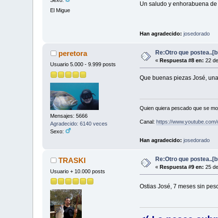
Un saludo y enhorabuena d
El Migue
Han agradecido:
josedorado
Re:Otro que postea..[
peretora
«
Respuesta #8 en:
22 de
Usuario 5.000 - 9.999 posts
Que buenas piezas José, una 
Quien quiera pescado que se moje
Mensajes: 5666
Canal:
https://www.youtube.com/
Agradecido: 6140 veces
Sexo:
Han agradecido:
josedorado
Re:Otro que postea..[
TRASKI
«
Respuesta #9 en:
25 de
Usuario + 10.000 posts
Ostias José, 7 meses sin pesc