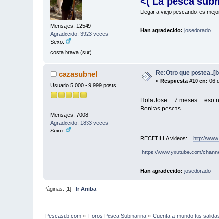
<( La pesca sub
Llegar a viejo pescando, es mejo
Mensajes: 12549
Han agradecido:
josedorado
Agradecido: 3923 veces
Sexo:
costa brava (sur)
Re:Otro que postea..[
cazasubnel
«
Respuesta #10 en:
06 d
Usuario 5.000 - 9.999 posts
Hola Jose.... 7 meses.... eso
Bonitas pescas
Mensajes: 7008
Agradecido: 1833 veces
Sexo:
RECETILLA videos:
http://www
https://www.youtube.com/chan
Han agradecido:
josedorado
Páginas: [
1
]
Ir Arriba
Pescasub.com
»
Foros Pesca Submarina
»
Cuenta al mundo tus salida