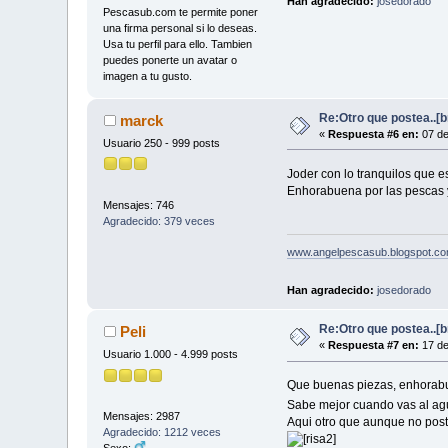
Han agradecido:
josedorado
Pescasub.com te permite poner
una firma personal si lo deseas.
Usa tu perfil para ello. Tambien
puedes ponerte un avatar o
imagen a tu gusto.
Re:Otro que postea..[
marck
«
Respuesta #6 en:
07 de
Usuario 250 - 999 posts
Joder con lo tranquilos que 
Enhorabuena por las pescas y 
Mensajes: 746
Agradecido: 379 veces
www.angelpescasub.blogspot.c
Han agradecido:
josedorado
Re:Otro que postea..[
Peli
«
Respuesta #7 en:
17 de
Usuario 1.000 - 4.999 posts
Que buenas piezas, enhora
Sabe mejor cuando vas al ag
Mensajes: 2987
Aqui otro que aunque no post
Agradecido: 1212 veces
Sexo: