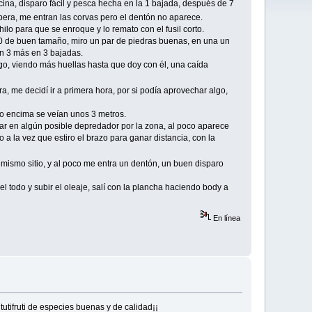
ina, disparo fácil y pesca hecha en la 1 bajada, después de 7
pera, me entran las corvas pero el dentón no aparece.
y hilo para que se enroque y lo remato con el fusil corto.
 de buen tamaño, miro un par de piedras buenas, en una un
ón 3 más en 3 bajadas.
sigo, viendo más huellas hasta que doy con él, una caída
ra, me decidí ir a primera hora, por si podía aprovechar algo,
ro encima se veían unos 3 metros.
ar en algún posible depredador por la zona, al poco aparece
o a la vez que estiro el brazo para ganar distancia, con la
l mismo sitio, y al poco me entra un dentón, un buen disparo
 todo y subir el oleaje, salí con la plancha haciendo body a
En línea
tifruti de especies buenas y de calidad¡¡