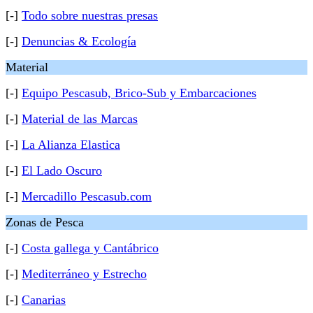
[-]
Todo sobre nuestras presas
[-]
Denuncias & Ecología
Material
[-]
Equipo Pescasub, Brico-Sub y Embarcaciones
[-]
Material de las Marcas
[-]
La Alianza Elastica
[-]
El Lado Oscuro
[-]
Mercadillo Pescasub.com
Zonas de Pesca
[-]
Costa gallega y Cantábrico
[-]
Mediterráneo y Estrecho
[-]
Canarias