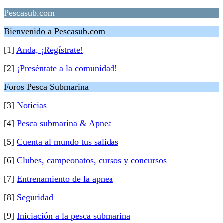
Pescasub.com
Bienvenido a Pescasub.com
[1]
Anda, ¡Regístrate!
[2]
¡Preséntate a la comunidad!
Foros Pesca Submarina
[3]
Noticias
[4]
Pesca submarina & Apnea
[5]
Cuenta al mundo tus salidas
[6]
Clubes, campeonatos, cursos y concursos
[7]
Entrenamiento de la apnea
[8]
Seguridad
[9]
Iniciación a la pesca submarina