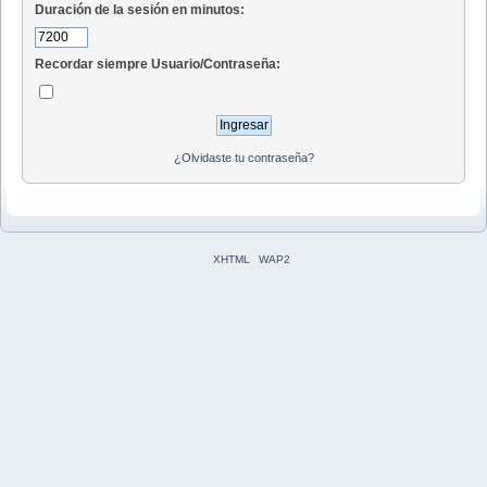
Duración de la sesión en minutos:
Recordar siempre Usuario/Contraseña:
¿Olvidaste tu contraseña?
XHTML
WAP2