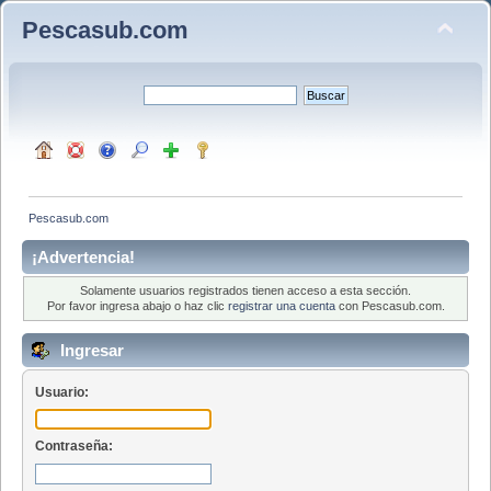
Pescasub.com
Pescasub.com
¡Advertencia!
Solamente usuarios registrados tienen acceso a esta sección.
Por favor ingresa abajo o haz clic
registrar una cuenta
con Pescasub.com.
Ingresar
Usuario:
Contraseña: