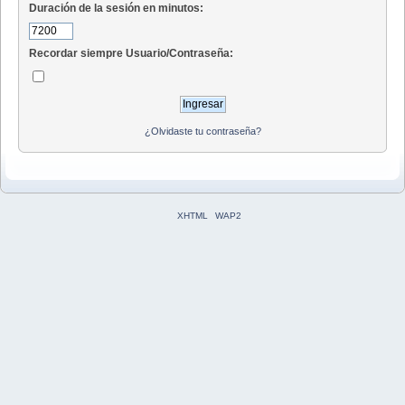
Duración de la sesión en minutos:
Recordar siempre Usuario/Contraseña:
¿Olvidaste tu contraseña?
XHTML
WAP2