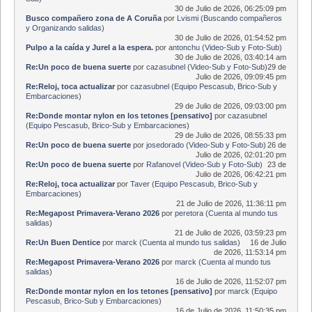
30 de Julio de 2026, 06:25:09 pm
Busco compañero zona de A Coruña
por
Lvismi
(
Buscando compañeros
y Organizando salidas
)
30 de Julio de 2026, 01:54:52 pm
Pulpo a la caída y Jurel a la espera.
por
antonchu
(
Video-Sub y Foto-Sub
)
30 de Julio de 2026, 03:40:14 am
Re:Un poco de buena suerte
por
cazasubnel
(
Video-Sub y Foto-Sub
)
29 de
Julio de 2026, 09:09:45 pm
Re:Reloj, toca actualizar
por
cazasubnel
(
Equipo Pescasub, Brico-Sub y
Embarcaciones
)
29 de Julio de 2026, 09:03:00 pm
Re:Donde montar nylon en los tetones [pensativo]
por
cazasubnel
(
Equipo Pescasub, Brico-Sub y Embarcaciones
)
29 de Julio de 2026, 08:55:33 pm
Re:Un poco de buena suerte
por
josedorado
(
Video-Sub y Foto-Sub
)
26 de
Julio de 2026, 02:01:20 pm
Re:Un poco de buena suerte
por
Rafanovel
(
Video-Sub y Foto-Sub
)
23 de
Julio de 2026, 06:42:21 pm
Re:Reloj, toca actualizar
por
Taver
(
Equipo Pescasub, Brico-Sub y
Embarcaciones
)
21 de Julio de 2026, 11:36:11 pm
Re:Megapost Primavera-Verano 2026
por
peretora
(
Cuenta al mundo tus
salidas
)
21 de Julio de 2026, 03:59:23 pm
Re:Un Buen Dentice
por
marck
(
Cuenta al mundo tus salidas
)
16 de Julio
de 2026, 11:53:14 pm
Re:Megapost Primavera-Verano 2026
por
marck
(
Cuenta al mundo tus
salidas
)
16 de Julio de 2026, 11:52:07 pm
Re:Donde montar nylon en los tetones [pensativo]
por
marck
(
Equipo
Pescasub, Brico-Sub y Embarcaciones
)
16 de Julio de 2026, 11:50:35 pm