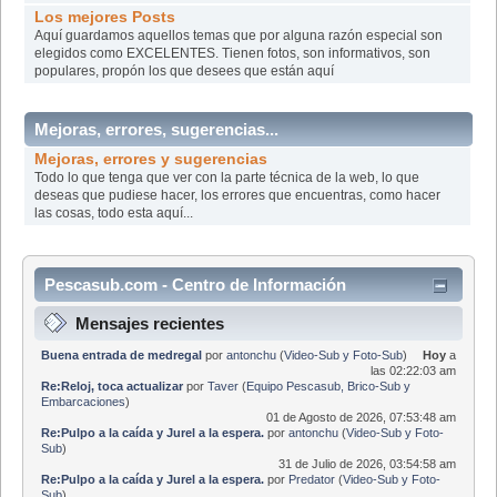
Los mejores Posts
Aquí­ guardamos aquellos temas que por alguna razón especial son
elegidos como EXCELENTES. Tienen fotos, son informativos, son
populares, propón los que desees que están aquí­
Mejoras, errores, sugerencias...
Mejoras, errores y sugerencias
Todo lo que tenga que ver con la parte técnica de la web, lo que
deseas que pudiese hacer, los errores que encuentras, como hacer
las cosas, todo esta aquí...
Pescasub.com - Centro de Información
Mensajes recientes
Buena entrada de medregal
por
antonchu
(
Video-Sub y Foto-Sub
)
Hoy
a
las 02:22:03 am
Re:Reloj, toca actualizar
por
Taver
(
Equipo Pescasub, Brico-Sub y
Embarcaciones
)
01 de Agosto de 2026, 07:53:48 am
Re:Pulpo a la caída y Jurel a la espera.
por
antonchu
(
Video-Sub y Foto-
Sub
)
31 de Julio de 2026, 03:54:58 am
Re:Pulpo a la caída y Jurel a la espera.
por
Predator
(
Video-Sub y Foto-
Sub
)