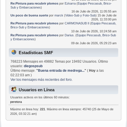
Re:Pintura para recubrir plomos
por
Ezkarra
(
Equipo Pescasub, Brico-
Sub y Embarcaciones
)
16 de Julio de 2026, 11:05:55 am
Un poco de buena suerte
por
marck
(
Video-Sub y Foto-Sub
)
15 de Julio de
2026, 11:33:00 pm
Re:Pintura para recubrir plomos
por
CARMONASUB II
(
Equipo Pescasub,
Brico-Sub y Embarcaciones
)
10 de Julio de 2026, 10:24:58 am
Re:Pintura para recubrir plomos
por
Darius.
(
Equipo Pescasub, Brico-Sub
y Embarcaciones
)
09 de Julio de 2026, 05:29:23 am
Estadísticas SMF
768223 Mensajes en 49882 Temas por 19492 Usuarios. Último
usuario:
diegospsub
Último mensaje:
"
Buena entrada de medrega...
"
(
Hoy
a las
02:22:03 am )
Ver los mensajes más recientes del foro.
Usuarios en Línea
Usuarios activos en los últimos 60 minutos:
peretora
Máximo en linea hoy:
221
. Máximo en linea siempre: 45740 (25 de Mayo de
2026, 03:32:21 am)