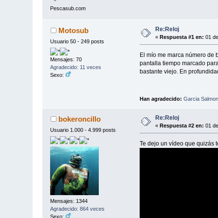
Pescasub.com
Re:Reloj
Motosub
«
Respuesta #1 en:
01 de
Usuario 50 - 249 posts
El mío me marca número de ba
Mensajes: 70
pantalla tiempo marcado para l
Agradecido: 11 veces
bastante viejo. En profundid
Sexo:
Han agradecido:
Garcia Salmon
Re:Reloj
bokeroncillo
«
Respuesta #2 en:
01 de
Usuario 1.000 - 4.999 posts
Te dejo un vídeo que quizás t
Mensajes: 1344
Agradecido: 864 veces
Sexo: