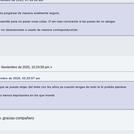
oviembre de 2020, 07:45:26 am
es progresar de manera totalmente segura.
arrollo para no pasar unas cotas. O ser mas consciente si las pasas de no alargar.
y no obsesionarse o usarlo de manera contraproducente.
 Noviembre de 2020, 10:24:59 pm »
embre de 2020, 02:20:57 am
que se pueda mojar, del resto con los años ya cuando tengas de todo te lo podrás plantear.
 menos importantes en los que invertir.
o..gracias compañero