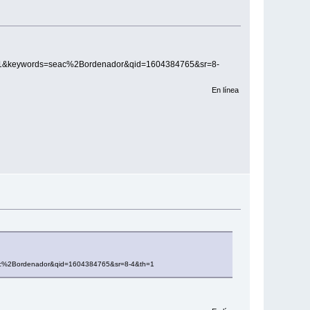
=1&keywords=seac%2Bordenador&qid=1604384765&sr=8-
En línea
ac%2Bordenador&qid=1604384765&sr=8-4&th=1