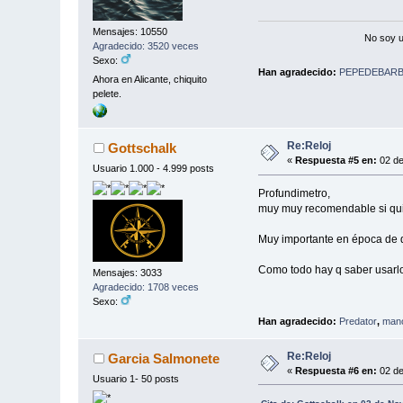
Mensajes: 10550
No soy u
Agradecido: 3520 veces
Sexo:
Han agradecido:
PEPEDEBARB
Ahora en Alicante, chiquito
pelete.
Re:Reloj
Gottschalk
«
Respuesta #5 en:
02 de
Usuario 1.000 - 4.999 posts
Profundimetro,
muy muy recomendable si qui
Muy importante en época de de
Como todo hay q saber usarl
Mensajes: 3033
Agradecido: 1708 veces
Sexo:
Han agradecido:
Predator
,
man
Re:Reloj
Garcia Salmonete
«
Respuesta #6 en:
02 de
Usuario 1- 50 posts