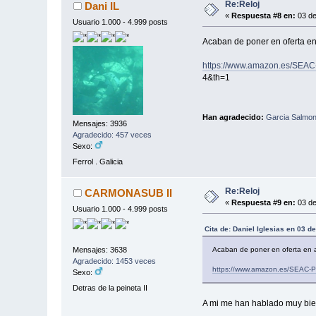
Re:Reloj
Dani IL
«
Respuesta #8 en:
03 de
Usuario 1.000 - 4.999 posts
Acaban de poner en oferta en
https://www.amazon.es/SEAC
4&th=1
Han agradecido:
Garcia Salmon
Mensajes: 3936
Agradecido: 457 veces
Sexo:
Ferrol . Galicia
Re:Reloj
CARMONASUB II
«
Respuesta #9 en:
03 de
Usuario 1.000 - 4.999 posts
Cita de: Daniel Iglesias en 03 
Acaban de poner en oferta en a
Mensajes: 3638
Agradecido: 1453 veces
https://www.amazon.es/SEAC-P
Sexo:
Detras de la peineta II
A mi me han hablado muy bien