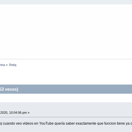
rina
»
Reloj 
53 veces)
2020, 10:04:06 pm »
loj cuando veo videos en YouTube quería saber exactamente que funcion tiene ya 