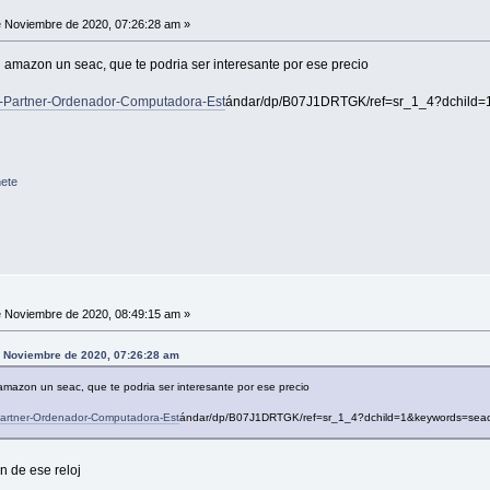
 Noviembre de 2020, 07:26:28 am »
 amazon un seac, que te podria ser interesante por ese precio
-Partner-Ordenador-Computadora-Est
ándar/dp/B07J1DRTGK/ref=sr_1_4?dchild
ete
 Noviembre de 2020, 08:49:15 am »
de Noviembre de 2020, 07:26:28 am
mazon un seac, que te podria ser interesante por ese precio
artner-Ordenador-Computadora-Est
ándar/dp/B07J1DRTGK/ref=sr_1_4?dchild=1&keywords=se
 de ese reloj