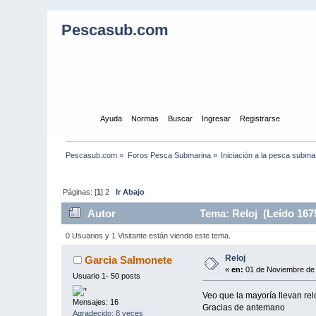
Pescasub.com
Inicio
Ayuda
Normas
Buscar
Ingresar
Registrarse
Pescasub.com
»
Foros Pesca Submarina
»
Iniciación a la pesca subma
Páginas: [
1
]
2
Ir Abajo
Autor
Tema: Reloj (Leído 167
0 Usuarios y 1 Visitante están viendo este tema.
Reloj
Garcia Salmonete
«
en:
01 de Noviembre de 
Usuario 1- 50 posts
Veo que la mayoría llevan re
Mensajes: 16
Gracias de antemano
Agradecido: 8 veces