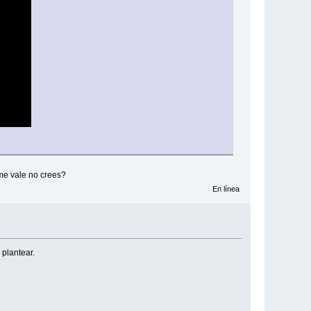
me vale no crees?
En línea
 plantear.