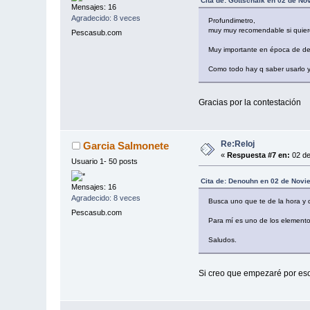
Cita de: Gottschalk en 02 de N
Mensajes: 16
Agradecido: 8 veces
Profundimetro,
muy muy recomendable si quier
Pescasub.com
Muy importante en época de des
Como todo hay q saber usarlo 
Gracias por la contestación
Re:Reloj
Garcia Salmonete
«
Respuesta #7 en:
02 de
Usuario 1- 50 posts
Cita de: Denouhn en 02 de Novi
Mensajes: 16
Agradecido: 8 veces
Busca uno que te de la hora y 
Pescasub.com
Para mí es uno de los elementos
Saludos.
Si creo que empezaré por es