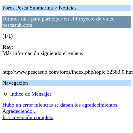
Foros Pesca Submarina > Noticias
Últimos días para participar en el Proyecto de vídeo
pescasub.com
(1/1)
Ray
:
Más información siguiendo el enlace.
http://www.pescasub.com/foros/index.php/topic,32383.0.ht
Navegación
[0]
Índice de Mensajes
Hubo un error mientras se daban los agradecimientos
Agradeciendo...
Ir a la versión completa