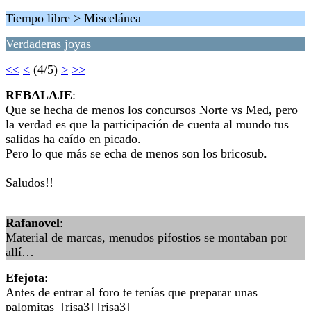
Tiempo libre > Miscelánea
Verdaderas joyas
<<
<
(4/5)
>
>>
REBALAJE
:
Que se hecha de menos los concursos Norte vs Med, pero
la verdad es que la participación de cuenta al mundo tus
salidas ha caído en picado.
Pero lo que más se echa de menos son los bricosub.
Saludos!!
Rafanovel
:
Material de marcas, menudos pifostios se montaban por
allí…
Efejota
:
Antes de entrar al foro te tenías que preparar unas
palomitas [risa3] [risa3]